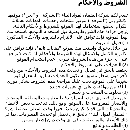
الشروط والأحكام
تقدم لكم شركة الضمان لمواد البناء ("الشركة" أو "نحن") موقعها
الإلكتروني ("الموقع") لتوفير منتجات وخدمات الدهانات لعملائنا
الكرام. يخضع استخدامك لهذا الموقع للشروط والأحكام التالية.
يُرجى قراءة هذه الشروط بعناية قبل استخدام الموقع. باستخدامك
لهذا الموقع، فإنك توافق على الالتزام بالشروط والأحكام المذكورة.
(1) قبول الشروط
من خلال دخولك واستخدامك لموقع "دهانات تايم"، فإنك توافق على
الالتزام الكامل والامتثال لهذه الشروط والأحكام. إذا كنت لا توافق
على أي جزء من هذه الشروط، فيرجى عدم استخدام الموقع.
(2) التعديلات على الشروط والأحكام
نحتفظ بالحق في تعديل أو تحديث هذه الشروط والأحكام من وقت
لآخر دون إشعار مسبق. ستكون التعديلات سارية المفعول فور
نشرها على الموقع. يجب عليك مراجعة هذه الشروط بشكل دوري
للتأكد من موافقتك على أي تغييرات جديدة.
(3) معلومات المنتجات والأسعار
نحن نبذل قصارى جهدنا لضمان دقة المعلومات المتعلقة بالمنتجات
والأسعار المعروضة على الموقع. ومع ذلك، قد تحدث بعض الأخطاء
أو التحديثات التي قد لا تكون محدثة في الوقت الفعلي. تحتفظ شركة
"الضمان لمواد البناء" بالحق في تعديل أو تحديث المعلومات، بما في
ذلك الأسعار والمواصفات، في أي وقت دون إشعار مسبق.
(4) الطلبات والدفع