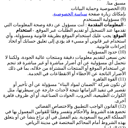
مسبق منا.
(8) الخصوصية وحماية البيانات
بإمكانك زيارة صفحة
سياسة الخصوصية
.
(9) مسؤولية المستخدم
-
المعلومات المقدمة
: أنت مسؤول عن دقة وصحة المعلومات التي
تقدمها عند التسجيل أو تقديم الطلبات عبر الموقع. -
استخدام
الموقع
: يجب عليك استخدام الموقع بطريقة قانونية ومسؤولة، وأي
استخدام غير قانوني أو مسيء قد يؤدي إلى تعليق حسابك أو اتخاذ
إجراءات قانونية.
(10) حدود المسؤولية
نحن نسعى لتقديم معلومات دقيقة ومنتجات عالية الجودة، ولكننا لا
نتحمل أي مسؤولية عن أي أضرار مباشرة أو غير مباشرة قد تنجم
عن استخدام الموقع أو المنتجات المشتراة من خلاله، بما في ذلك
الأضرار الناتجة عن الأخطاء أو الانقطاعات في الخدمة.
(11) القوة القاهرة
لن تكون شركة "الضمان لمواد البناء" مسؤولة عن أي تأخير أو
تقصير في تنفيذ التزاماتها نتيجة لأحداث خارجة عن سيطرتها، مثل
الكوارث الطبيعية، الحروب، الحوادث الصناعية، أو أي ظروف قاهرة
أخرى.
(12) القانون الواجب التطبيق والاختصاص القضائي
تخضع هذه الشروط والأحكام وتفسر وفقًا للقوانين المعمول بها في
المملكة العربية السعودية. يتم الفصل في أي نزاع ينشأ عن أو يتعلق
بهذه الشروط أمام المحاكم المختصة في مدينة الرياض.
(13) التواصل