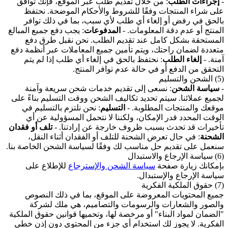
-
إجراءات الطلب
: من خلال تقديم طلب عبر الموقع، فإنك توافق
على شراء المنتجات وفقًا للشروط والأحكام الموضحة. نحتفظ
بالحق في رفض أو إلغاء أي طلب لأي سبب، بما في ذلك توافر
المنتج أو عدم دقة المعلومات. -
المدفوعات
: يجب دفع جميع المبالغ
المستحقة بشكل كامل عند تقديم الطلب. نحن نقبل طرق دفع
متعددة لضمان راحتك، ويتم تأمين جميع المعاملات عبر أنظمة دفع
آمنة. -
إلغاء الطلب
: نحتفظ بالحق في إلغاء أي طلب إذا لم يتم
التحقق من الدفع أو في حالة عدم توافر المنتج.
(5) الشحن والتسليم
-
سياسة الشحن
: نسعى إلى تقديم خدمات شحن سريعة وآمنة
لجميع عملائنا. سيتم تحديد تكاليف الشحن ووقت التسليم بناءً على
موقعك والمنتجات المطلوبة. -
التسليم
: نحن نلتزم بالتسليم في
الوقت المحدد قدر الإمكان، ولكننا لا نتحمل المسؤولية عن أي
تأخيرات قد تحدث بسبب ظروف خارجة عن إرادتنا. -
تلف أو فقدان
الشحنة
: في حال تعرض الشحنة للتلف أو الفقدان أثناء النقل،
سنعمل على تقديم حل مناسب لك وفقًا لسياسة الشحن الخاصة بنا.
(6) سياسة الإرجاع والاستبدال
بإمكانك زيارة صفحة
سياسة الشحن والإسترجاع
للإطلاع على
سياسة الإرجاع والإستبدال.
(7) حقوق الملكية الفكرية
جميع المحتويات المعروضة على الموقع، بما في ذلك النصوص
والصور والشعارات والرسومات والتصاميم، هي ملك لشركة
"الضمان لمواد البناء" أو مرخصة لها، وتحميها قوانين حقوق الملكية
الفكرية. لا يجوز لك استخدام أي جزء من المحتوى دون إذن خطي