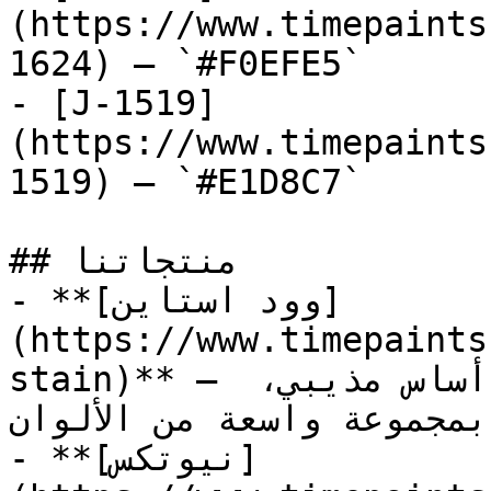
(https://www.timepaints
1624) — `#F0EFE5`

- [J-1519]
(https://www.timepaints
1519) — `#E1D8C7`

## منتجاتنا

- **[وود استاين]
(https://www.timepaints
stain)** — صبغة خاصة للخشب مبنية على أساس مذيبي، 
بمجموعة واسعة من الألوان
- **[نيوتكس]