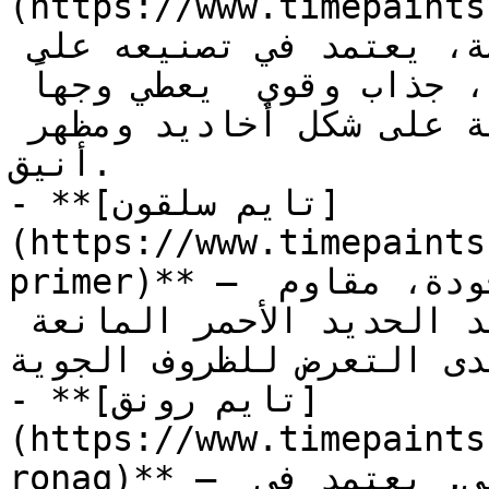
(https://www.timepaints
طلاء نهائي، بمظهر الرشة، يعتمد في تصنيعه على 
المستحلبات الأكريليكية، جذاب وقوي  يعطي وجهاً 
متناسقاً بتشققات ديكورية طولية على شكل أخاديد ومظهر 
أنيق.

- **[تايم سلقون]
(https://www.timepaints
primer)** — دهان أساس ألكيدي عالي الجودة، مقاوم 
للتآكل، يحتوي على صبغة أكسيد الحديد الأحمر المانعة 
لدى التعرض للظروف الجوية
- **[تايم رونق]
(https://www.timepaints
ronaq)** — دهان مائي ديكوري، نهائي, يعتمد في 