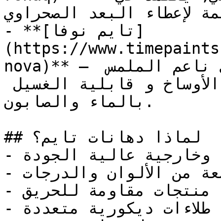
مة لإعطاء البعد الصحراوي
- **[تايم نوفا]
(https://www.timepaints
nova)** — دهان مائي أكريليك نقي حريري ناعم الملمس 
ويتميز بسهولة إزالة البقع و الأوساخ و قابلية الغسيل 
بالماء والصابون.

## لماذا دهانات تايم؟

- دهانات داخلية وخارجية عالية الجودة

- تشكيلة واسعة من الألوان والدرجات

- منتجات مقاومة للحريق

- طلاءات ديكورية متعددة
