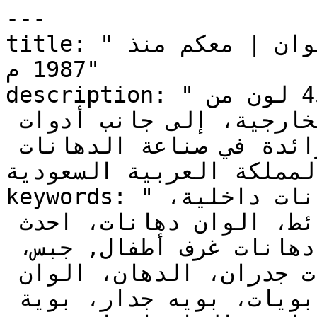
---

title: "دهانات تايم | عالم من الألوان | معكم منذ 
1987 م"

description: "نوفر أكثر من 50 منتجاً و4500 لون من 
الدهانات الداخلية والخارجية، إلى جانب أدوات 
وملحقات الدهان، بخبرة رائدة في صناعة الدهانات 
بالمملكة العربية السعودية
keywords: "دهانات, دهانات خارجية، دهانات داخلية، 
ديكورات، اصباغ، ألوان حوائط، الوان دهانات، احدث 
الدهانات، دهانات غرف نوم، دهانات غرف أطفال, جبس، 
الوان، الوان بويات، بويات جدران، الدهان، الوان 
بويه، واجهات منازل، ألوان بويات، بويه جدار، بوية 