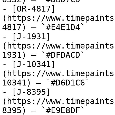
- [OR-4817]
(https://www.timepaints
4817) — `#E4E1D4`

- [J-1931]
(https://www.timepaints
1931) — `#DFDACD`

- [J-10341]
(https://www.timepaints
10341) — `#D6D1C6`

- [J-8395]
(https://www.timepaints
8395) — `#E9E8DF`
