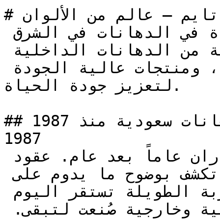
# دهانات تايم — عالم من الألوان

دهانات تايم علامة تجارية رائدة في الدهانات في الشرق 
الأوسط. نقدم مجموعة واسعة من الدهانات الداخلية 
والخارجية، ألوان متنوعة، ومنتجات عالية الجودة 
لتعزيز جودة الحياة.

## دهانات سعودية منذ 1987@else Saudi Paints Since 
1987 

دهانات تثبت قوتها على الجدران عاماً بعد عام. عقود 
من التفاعل مع مناخ المملكة تكشف بوضوح ما يدوم على 
الجدران وما يبهت. هذه التجربة الطويلة تستقر اليوم 
في مساحاتك عبر دهانات داخلية وخارجية صُنعت لتبقى. 