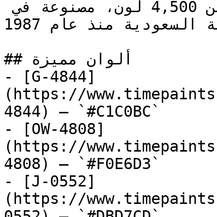
أكثر من 50 منتجاً وأكثر من 4,500 لون، مصنوعة في 
المملكة العربية السعودية منذ عام 1987.

## ألوان مميزة

- [G-4844]
(https://www.timepaints
4844) — `#C1C0BC`

- [OW-4808]
(https://www.timepaints
4808) — `#F0E6D3`

- [J-0552]
(https://www.timepaints
0552) — `#DBD7CD`
