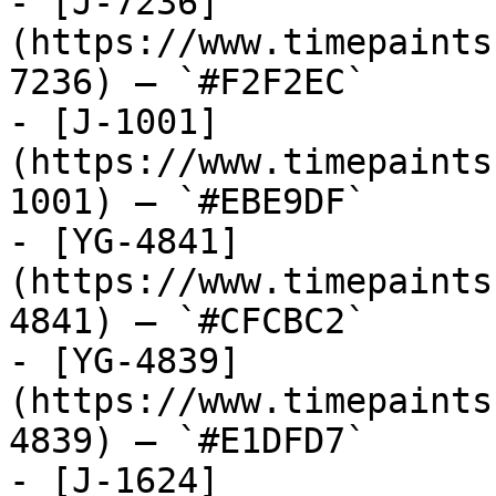
- [J-7236]
(https://www.timepaints
7236) — `#F2F2EC`

- [J-1001]
(https://www.timepaints
1001) — `#EBE9DF`

- [YG-4841]
(https://www.timepaints
4841) — `#CFCBC2`

- [YG-4839]
(https://www.timepaints
4839) — `#E1DFD7`

- [J-1624]