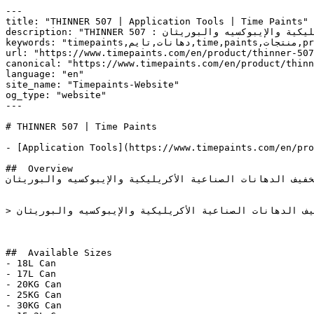
---

title: "THINNER 507 | Application Tools | Time Paints"

description: "THINNER 507 : نوع خاص من المخففات التي تستخدم لتخفيف الدهانات الصناعية الأكريليكية والإيبوكسيه والبوريثان."

keywords: "timepaints,دهانات,تايم,time,paints,منتجات,products,ألوان,أشكال,colors,shapes,أدوات التطبيق,Application Tools,ثينر 507, THINNER 507, , "

url: "https://www.timepaints.com/en/product/thinner-507
canonical: "https://www.timepaints.com/en/product/thinn
language: "en"

site_name: "Timepaints-Website"

og_type: "website"

---

# THINNER 507 | Time Paints

- [Application Tools](https://www.timepaints.com/en/pro
##  Overview 

خفيف الدهانات الصناعية الأكريليكية والإيبوكسيه والبوريثان
> نوع خاص من المخففات التي تستخدم لتخفيف الدهانات الصناعية الأكريليكية والإيبوكسيه والبوريثان.

##  Available Sizes 

- 18L Can

- 17L Can

- 20KG Can

- 25KG Can

- 30KG Can
