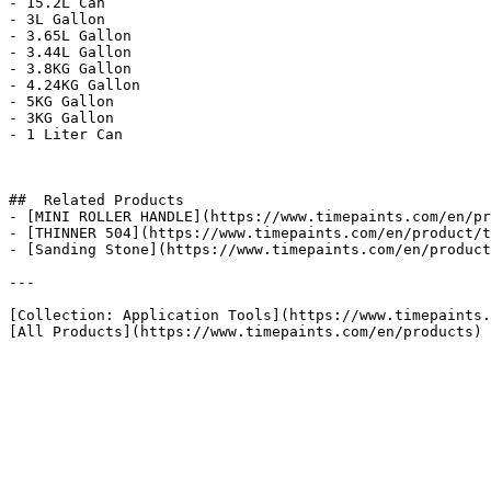
- 15.2L Can

- 3L Gallon

- 3.65L Gallon

- 3.44L Gallon

- 3.8KG Gallon

- 4.24KG Gallon

- 5KG Gallon

- 3KG Gallon

- 1 Liter Can

##  Related Products 

- [MINI ROLLER HANDLE](https://www.timepaints.com/en/pr
- [THINNER 504](https://www.timepaints.com/en/product/t
- [Sanding Stone](https://www.timepaints.com/en/product
---

[Collection: Application Tools](https://www.timepaints.