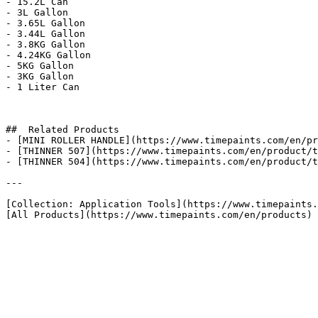
- 15.2L Can

- 3L Gallon

- 3.65L Gallon

- 3.44L Gallon

- 3.8KG Gallon

- 4.24KG Gallon

- 5KG Gallon

- 3KG Gallon

- 1 Liter Can

##  Related Products 

- [MINI ROLLER HANDLE](https://www.timepaints.com/en/pr
- [THINNER 507](https://www.timepaints.com/en/product/t
- [THINNER 504](https://www.timepaints.com/en/product/t
---

[Collection: Application Tools](https://www.timepaints.