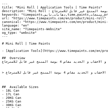
---

title: "Mini Roll | Application Tools | Time Paints"

description: "Mini Roll : المنتج غير قابل للاسترجاع‎ رولة تستخدم في دهان البلاستيك او اللاكية للحوائط و الاخشاب و الحديد مقاس 4 بوصة ."

keywords: "timepaints,دهانات,تايم,time,paints,منتجات,products,ألوان,أشكال,colors,shapes,أدوات التطبيق,Application Tools,رولة غيار, Mini Roll, , "

url: "https://www.timepaints.com/en/product/mini-roll"

canonical: "https://www.timepaints.com/en/product/mini-
language: "en"

site_name: "Timepaints-Website"

og_type: "website"

---

# Mini Roll | Time Paints

- [Application Tools](https://www.timepaints.com/en/pro
##  Overview 

المنتج غير قابل للاسترجاع‎ رولة تستخدم في دهان البلاستيك او اللاكية للحوائط و الاخشاب و الحديد مقاس 4 بوصة .

> المنتج غير قابل للاسترجاع‎ رولة تستخدم في دهان البلاستيك او اللاكية للحوائط و الاخشاب و الحديد مقاس 4 بوصة .

##  Available Sizes 

- 18L Can

- 17L Can

- 20KG Can

- 25KG Can

- 30KG Can
