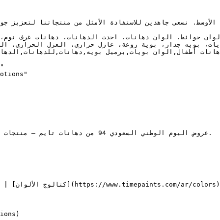
طفال,الوان بويات,برميل بويه,دهانات,للدهانات,الدهانات,محلات دهانات,محل 
"

otions"

عروض اليوم الوطني السعودي 94 من ده

ions)