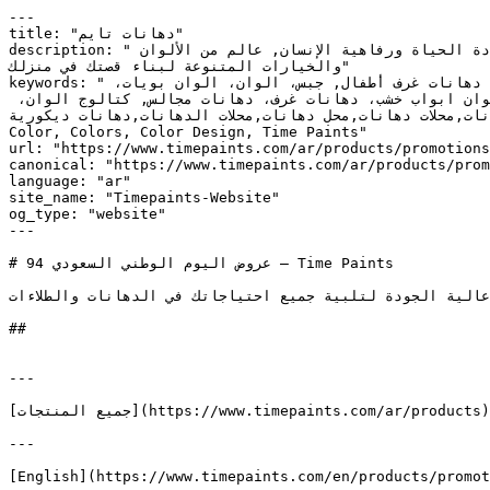
---

title: "دهانات تايم"

description: "دهانات تايم علامة تجارية رائدة في الدهانات في الشرق الأوسط. نسعى جاهدين للاستفادة الأمثل من منتجاتنا لتعزيز جودة الحياة ورفاهية الإنسان, عالم من الألوان 
والخيارات المتنوعة لبناء قصتك في منزلك"

keywords: "دهانات, دهانات خارجية، دهانات داخلية، ديكورات، اصباغ، ألوان حوائط، الوان دهانات، احدث الدهانات، دهانات غرف نوم، دهانات غرف أطفال, جبس، الوان، الوان بويات، 
بويات جدران، الدهان، الوان بويه، واجهات منازل، ألوان بويات، بويه جدار، بوية روعة، عازل حراري، العزل الحراري، الوان ابواب خشب، دهانات غرف، دهانات مجالس, كتالوج الوان، 
دهانات,محلات الدهانات,دهانات ديكورية,timepaints,time,paints,Paints, 
Color, Colors, Color Design, Time Paints"

url: "https://www.timepaints.com/ar/products/promotions
canonical: "https://www.timepaints.com/ar/products/prom
language: "ar"

site_name: "Timepaints-Website"

og_type: "website"

---

# عروض اليوم الوطني السعودي 94 — Time Paints

انات تايم — منتجات عالية الجودة لتلبية جميع احتياجاتك في الدهانات والطلاءات.
## 

---

[جميع المنتجات](https://www.timepaints.com/ar/products) | [كتالوج الألوان](https://www.timepaints.com/ar/colors)

---

[English](https://www.timepaints.com/en/products/promot