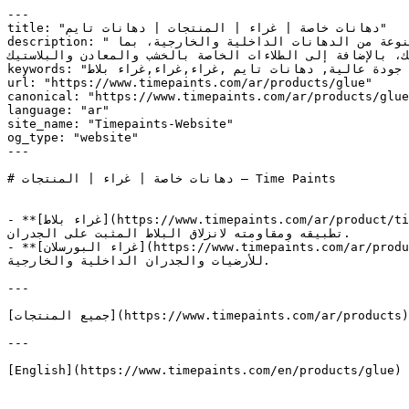
---

title: "دهانات خاصة | غراء | المنتجات | دهانات تايم"

description: "مجموعة واسعة من المنتجات عالية الجودة التي تقدمها الشركة في مجال الدهانات والطلاءات. تشمل هذه المنتجات مجموعة متنوعة من الدهانات الداخلية والخارجية، بما 
، بالإضافة إلى الطلاءات الخاصة بالخشب والمعادن والبلاستيك."
keywords: "منتجات الدهانات, منتجات الطلاء, دهانات داخلية, دهانات خارجية, جودة عالية, دهانات تايم ,غراء,غراء,غراء بلاط, Tile Glue, غراء البورسلان, Porcelain Glue"

url: "https://www.timepaints.com/ar/products/glue"

canonical: "https://www.timepaints.com/ar/products/glue
language: "ar"

site_name: "Timepaints-Website"

og_type: "website"

---

# دهانات خاصة | غراء | المنتجات — Time Paints

- **[غراء بلاط](https://www.timepaints.com/ar/product/tile-glue)** — غراء للبلاط شديد الالتصاق و عالي الثبات، يستخدم لتثبيت البلاط على الأرضيات والجدران، يتميز بسهولة 
تطبيقه ومقاومته لانزلاق البلاط المثبت على الجدران.

- **[غراء البورسلان](https://www.timepaints.com/ar/product/porcelain-glue)** — غراء البورسلان الأقوى، عالي الأداء يستخدم لتثبيت جميع أنواع البلاط خاصة ذات الأحجام الكبيرة، 
للأرضيات والجدران الداخلية والخارجية.

---

[جميع المنتجات](https://www.timepaints.com/ar/products) | [كتالوج الألوان](https://www.timepaints.com/ar/colors)

---

[English](https://www.timepaints.com/en/products/glue)