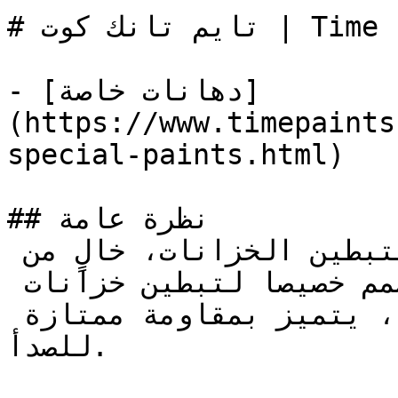
# تايم تانك كوت | Time Paints

- [دهانات خاصة]
(https://www.timepaints
special-paints.html)

## نظرة عامة

دهان ايبوكسي عالي الجودة لتبطين الخزانات، خالٍ من 
المذيبات، مكون من مركبين، صمم خصيصا لتبطين خزانات 
مياه الشرب والمواد الغذائية، يتميز بمقاومة ممتازة 
للصدأ.
