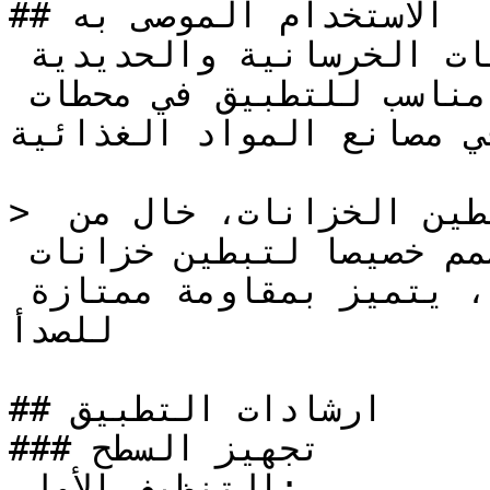
## الاستخدام الموصى به

يستخدم كدهان لتبطين الخزانات الخرسانية والحديدية 
والحديدية المجلفنة، وهو مناسب للتطبيق في محطات 
ي مصانع المواد الغذائية.
> دهان ايبوكسي عالي الجودة لتبطين الخزانات، خال من 
المذيبات، مكون من مركبين، صمم خصيصا لتبطين خزانات 
مياه الشرب والمواد الغذائية، يتميز بمقاومة ممتازة 
للصدأ

## ارشادات التطبيق

### تجهيز السطح

التنظيف الأولي:
