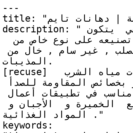
---

title: "تايم تانك كوت | دهانات خاصة | دهانات تايم"

description: "تايم تانك كوت : دهان ايبوكسي  يتكون 
من مركبين , يعتمد في تصنيعه على نوع خاص من  
راتنجات الإيبوكسي و المصلب , غير سام , خال من 
المذيبات.

[recuse] يستخدم كدهان لخزانات مياه الشرب  
الخرسانية و الحديدية و يمتاز بخصائص المقاومة للصدأ 
والمواد الكيميائية و كذلك مناسب في تطبيقات أعمال 
معالجة المياه و في مصانع  الخميرة و  الأجبان و 
المواد الغذائية ."

keywords: 