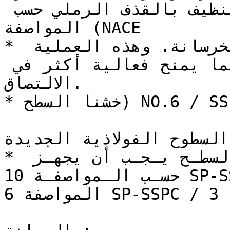
الكيماويات . يجعل التنظيف بالقذف الرملي حسب 
المواصفة (NACE

* ويزيل الطبقات الهشة من الخرسانة. وهذه العملية 
تفتح الثقوب والمسامات مما يمنح فعالية أكثر في 
الالتصاق.

* خشنا السطح) NO.6 / SSPC-SP 13

السطوح الفولاذية الجديدة:

* راجـع الـتنـظيـف الأولـي، السطـح يـجـب أن يجهـز 
حسـب الـمواصفـة 10 SP-SSPC / .2No NACE-½ 2 Sa أو 
المواصفة 6 SP-SSPC / 3 .No NACE * 2 Sa
