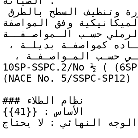
الصيانة :

يجب إزالة المناطق المتضررة وتنظيف السطح بالطرق 
ميكانيكية وفق المواصفة (3SP-SSP) أو استخدام 
 حسـب الـمواصـفــة (NACE) , وهـي أفضـل 
للاستخـدام، ويمكـن اعتمـاده كمواصفـة بديلـة ، 
ويمكـن استخـدام القـذف المـائـي حسـب المـواصـفـة ،  
10SP-SSPC.2/No ½ ( (6SP-SSPC.3/No NACE (، (WJ-2 
(NACE No. 5/SSPC-SP12)

### نظام الطلاء

الأساس : {{41}}

الوجه النهائي : لا يحتاج
