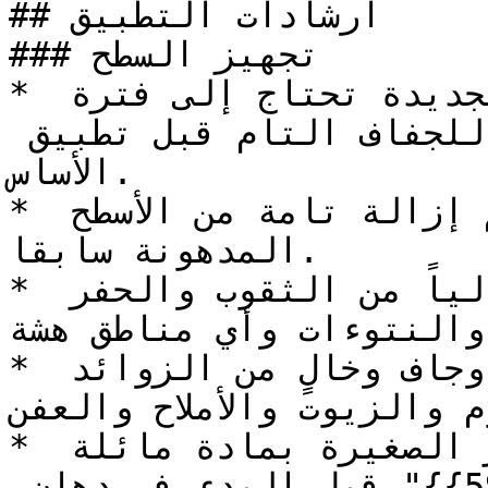
## ارشادات التطبيق

### تجهيز السطح

* جميع الأسطح الخرسانية الجديدة تحتاج إلى فترة 
زمنية لا تقل عن 28 يوماً للجفاف التام قبل تطبيق 
الأساس.

* يجب إزالة الدهان القديم إزالة تامة من الأسطح 
المدهونة سابقا.

* يجب أن يكون السطح صلباً وخالياً من الثقوب والحفر 
والنتوءات وأي مناطق هشة.

* يجب التأكد من أن السطح نظيف وجاف وخالٍ من الزوائد 
 والزيوت والأملاح والعفن.
* معالجة التشققات والحفر الصغيرة بمادة مائلة 
مناسبة مثل "{{60}}" أو "{{59}}" قبل البدء في دهان 