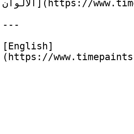
الألوان](https://www.timepaints.com/ar/colors)

---

[English]
(https://www.timepaints