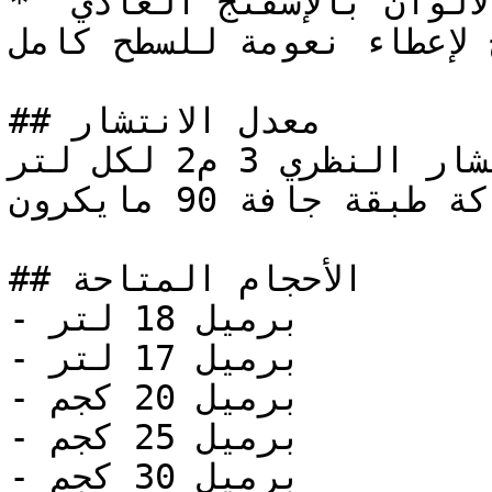
* يتم اللمس بنعومة على كل الألوان بالإسفنج العادي 
 لإعطاء نعومة للسطح كامل
## معدل الانتشار

معدل الانتشار النظري 3 م2 لكل لتر

عند سماكة طبقة جافة 90 مايكرون

## الأحجام المتاحة

- برميل 18 لتر

- برميل 17 لتر

- برميل 20 كجم

- برميل 25 كجم

- برميل 30 كجم
