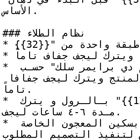
الأساس.

### نظام الطلاء

* طلاء طبقة واحدة من "{{32}}".

* طلاء طبقتين من "{{33}}" ويترك ليجف جفاف تاماً.

* طلاء طبقة أو طبقتين من "تايم دي برايمر سلك" حسـب 
اللـون المحدد في كتالوج المنتج ويترك ليجف جفافا 
تاماً.

* طـلاء طبقـة واحـدة مـن "{{12}}" بـالـرول و يترك 
مـدة ٦-٤ ساعات ليجف.

* طلاء طبقة ثانية من "{{12}} " بسكين المعجون الخاصة 
 لتنفيذ التصميم المطلوب