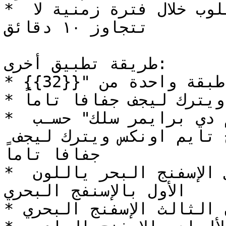
* يجب تنفيذ التصميم المطلوب خلال فترة زمنية لا 
تتجاوز ١٠ دقائق

طريقة تطبيق أخرى:

* طلاء طبقة واحدة من "{{32}}"

* طلاء طبقتين من "{{33}}"ويترك ليجف جفافا تاماً

* طلاء طبقة أو طبقتين من "تايم دي برايمر سلك" حسـب 
اللـون المحدد في كتالوج تايم اونكس ويترك ليجف 
جفافا تاماً

* يطبق "{{12}}" اللون الثاني الإسفنج البحر ياللون 
الأول بالإسنفج البحري 

* اللون الثالث الإسفنج البحري
