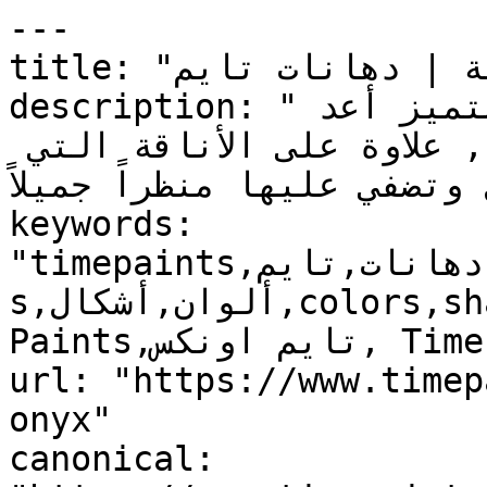
---

title: "تايم اونكس | دهانات داخلية | دهانات تايم"

description: "تايم اونكس : دهان ديكوري متميز أعد 
خصيصاً لإعطاء المظهر المعدني , علاوة على الأناقة التي 
تضفي عليها منظراً جميلاً."
keywords: 
"timepaints,دهانات,تايم,time,paints,منتجات,product
s,ألوان,أشكال,colors,shapes,دهانات داخلية,Interior 
Paints,تايم اونكس, Time Onyx, , "

url: "https://www.timep
onyx"

canonical: 