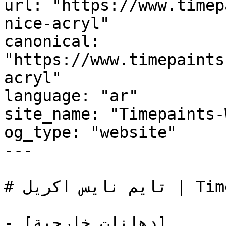
url: "https://www.timep
nice-acryl"

canonical: 
"https://www.timepaints
acryl"

language: "ar"

site_name: "Timepaints-
og_type: "website"

---

# تايم نايس اكريل | Time Paints

- [دهانات خارجية]