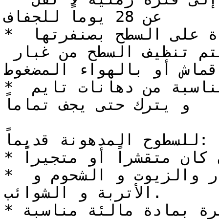
عن 28 يوماً للجفاف

* يجب إزالة الزوائد الموجودة على السطح بصنفرتها 
حتى الوصول إلى سطح ناعم ثم يتم تنظيف السطح من غبار 
قماش أو بالهواء المضغوط
* طلاء طبقة من أحد الأساسات المناسبة من دهانات تايم 
و يترك حتى يجف تماماً

للسطوح المدهونة قديماً:  

* إزالة الدهان القديم إن كان متقشراً أو متجيراً .

* التأكد من خلو السطح من الغبار والزيوت و الشحوم و 
الأتربة و الشوائب.

* ملء التشققات و الحفر الصغيرة بمادة مالئة مناسبة.
