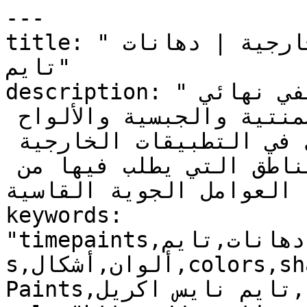
---

title: "تايم نايس اكريل | دهانات خارجية | دهانات 
تايم"

description: "تايم نايس اكريل : دهان  مطفي نهائي 
على السطوح الخرسانية والإسمنتية والجبسية والألواح 
المضغوطة وسطوح الطوب الفخاري في التطبيقات الخارجية 
و الداخلية، وبخاصة في المناطق التي يطلب فيها من 
 العوامل الجوية القاسية"
keywords: 
"timepaints,دهانات,تايم,time,paints,منتجات,product
s,ألوان,أشكال,colors,shapes,دهانات خارجية,Exterior 
Paints,تايم نايس اكريل, Time Nice Acryl, , "
