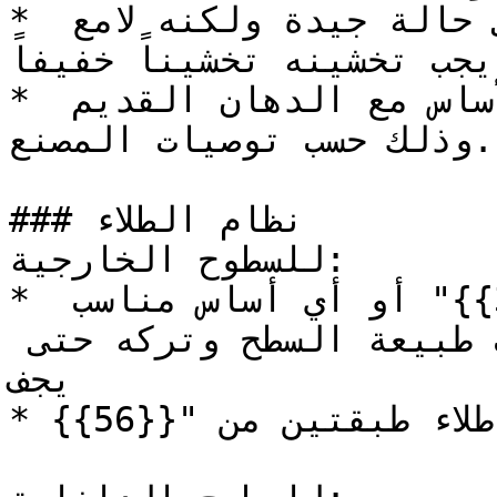
* إذا كان الدهان القديم في حالة جيدة ولكنه لامع 
جب تخشينه تخشيناً خفيفاً.
* يجب التأكد من توافق دهان الأساس مع الدهان القديم 
وذلك حسب توصيات المصنع.

### نظام الطلاء

للسطوح الخارجية:

* طلاء طبقة واحدة من الأساس"{{31}}" أو أي أساس مناسب 
من أساسات دهانات تايم حسب طبيعة السطح وتركه حتى 
يجف

* طلاء طبقتين من "{{56}}"
