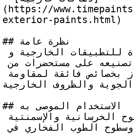
(https://www.timepaints
exterior-paints.html)

## نظرة عامة

دهان مائي مطفي عالي الجودة للتطبيقات الخارجية و 
الداخلية، يعتمد في تصنيعه على مستحضرات من 
المستحلبات الأكريليكية، يمتاز بخصائص فائقة لمقاومة 
الجوية والظروف الخارجية
## الاستخدام الموصى به

يستخدم كدهان نهائي على السطوح الخرسانية والإسمنتية 
والجبسية والألواح المضغوطة وسطوح الطوب الفخاري في 