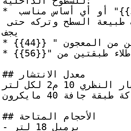
للسطوح الداخلية:

* طلاء طبقة واحدة من الأساس"{{32}}" أو أي أساس مناسب 
من أساسات دهانات تايم حسب طبيعة السطح وتركه حتى 
يجف

* طلاء طبقتين من المعجون " {{44}}".

* طلاء طبقتين من "{{56}}".

## معدل الانتشار

معدل الانتشار النظري 10 م2 لكل لتر

عند سماكة طبقة جافة 40 مايكرون

## الأحجام المتاحة

- برميل 18 لتر
