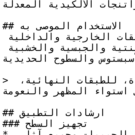
تنجات الألكيدية المعدلة.
## الاستخدام الموصى به

يستخدم كدهان نهائي في التطبيقات الخارجية والداخلية 
على السطوح الخرسانية والاسمنتية والجبسية والخشبية 
أسبستوس والسطوح الحديدية .
> دهان زيتي مطفي ، عالي الجودة، للطبقات النهائية، 
 استواء المظهر والنعومة.
## ارشادات التطبيق

### تجهيز السطح

* إعداد السطح بصنفرته حتى تزول الحبيبات وجميع آثار 