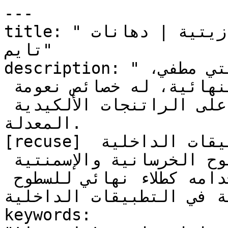
---

title: "تايم فلات تايمل | دهانات زيتية | دهانات 
تايم"

description: "تايم فلات تايمل : دهان زيتي مطفي، 
عالي الجودة، للطبقات النهائية، له خصائص نعومة 
ممتازة، يعتمد في تصنيعه على الراتنجات الألكيدية 
المعدلة.

[recuse] يستخدم كدهان نهائي في التطبيقات الداخلية 
والخارجية على السطوح الخرسانية والإسمنتية 
والحديدية, ويمكن استخدامه كطلاء نهائي للسطوح 
ة في التطبيقات الداخلية."
keywords: 