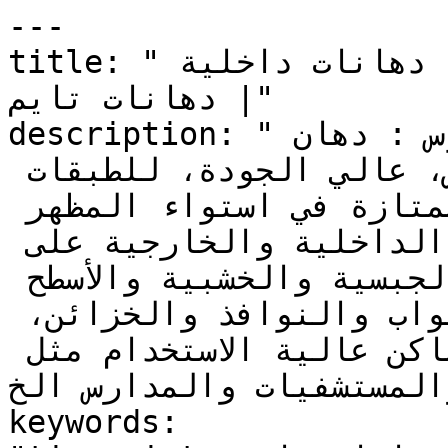
---

title: "تايم برايت تايمل سيمي جلوس | دهانات داخلية 
| دهانات تايم"

description: "تايم برايت تايمل سيمي جلوس : دهان 
زيتي نصف لامع، ناصع البياض، عالي الجودة، للطبقات 
النهائية، له خصائص ممتازة في استواء المظهر 
والنعومة، يستخدم للتطبيقات الداخلية والخارجية على 
الأسطح الخرسانية والاسمنتية والجبسية والخشبية والأسطح 
الحديدية والطوب الفخاري، للأبواب والنوافذ والخزائن، 
ويمكن أن يستخدم في الأماكن عالية الاستخدام مثل 
المستشفيات والمدارس الخ"
keywords: 