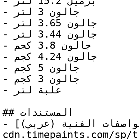
- برميل 15.2 لتر

- جالون 3 لتر

- جالون 3.65 لتر

- جالون 3.44 لتر

- جالون 3.8 كجم

- جالون 4.24 كجم

- جالون 5 كجم

- جالون 3 كجم

- علبة لتر

## المستندات

- [المواصفات الفنية (عربي)](https://store-
cdn.timepaints.com/sp/t