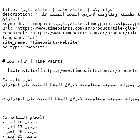
---

title: "غراء بلاط | دهانات خاصة | دهانات تايم"

description: "غراء بلاط : غراء للبلاط شديد الالتصاق و عالي الثبات، يستخدم لتثبيت البلاط على الأرضيات والجدران، يتميز بسهولة تطبيقه ومقاومته لانزلاق البلاط المثبت على 
الجدران."

keywords: "timepaints,دهانات,تايم,time,paints,منتجات,products,ألوان,أشكال,colors,shapes,دهانات خاصة,Special Paints,غراء بلاط, Tile Glue, , "

url: "https://www.timepaints.com/ar/product/tile-glue"

canonical: "https://www.timepaints.com/ar/product/tile-
language: "ar"

site_name: "Timepaints-Website"

og_type: "website"

---

# غراء بلاط | Time Paints

- [دهانات خاصة](https://www.timepaints.com/ar/products-section-special-paints.html)

## نظرة عامة

 بسهولة تطبيقه ومقاومته لانزلاق البلاط المثبت على الجدران.
> غراء للبلاط شديد الالتصاق و عالي الثبات، يستخدم لتثبيت البلاط على الأرضيات والجدران، يتميز بسهولة تطبيقه ومقاومته لانزلاق البلاط المثبت على الجدران.

## الأحجام المتاحة

- برميل 18 لتر

- برميل 17 لتر

- برميل 20 كجم

- برميل 25 كجم
