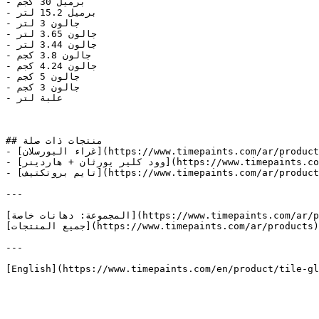
- برميل 30 كجم

- برميل 15.2 لتر

- جالون 3 لتر

- جالون 3.65 لتر

- جالون 3.44 لتر

- جالون 3.8 كجم

- جالون 4.24 كجم

- جالون 5 كجم

- جالون 3 كجم

- علبة لتر

## منتجات ذات صلة

- [غراء البورسلان](https://www.timepaints.com/ar/product/porcelain-glue)

- [وود كلير يورثان + هاردينر](https://www.timepaints.com/ar/product/wood-clear-urethane-h)

- [تايم بروتكتيف](https://www.timepaints.com/ar/product/time-protective)

---

[المجموعة: دهانات خاصة](https://www.timepaints.com/ar/products/special-paints) |

[جميع المنتجات](https://www.timepaints.com/ar/products) | [كتالوج الألوان](https://www.timepaints.com/ar/colors)

---

[English](https://www.timepaints.com/en/product/tile-gl