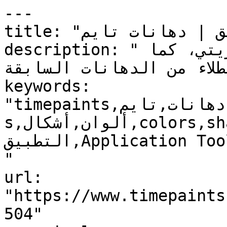
---

title: "ثينر 504 | أدوات التطبيق | دهانات تايم"

description: "ثينر 504 : مخفف للدهان الزيتي، كما 
لطلاء من الدهانات السابقة
keywords: 
"timepaints,دهانات,تايم,time,paints,منتجات,product
s,ألوان,أشكال,colors,shapes,أدوات 
التطبيق,Application Tools,ثينر 504, THINNER 504, , 
"

url: 
"https://www.timepaints
504"
