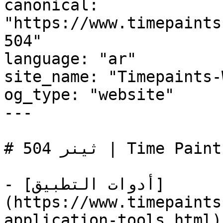
canonical: 
"https://www.timepaints
504"

language: "ar"

site_name: "Timepaints-
og_type: "website"

---

# ثينر 504 | Time Paints

- [أدوات التطبيق]
(https://www.timepaints
application-tools.html)
