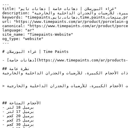
---

title: "غراء البورسلان | دهانات خاصة | دهانات تايم"

description: "غراء البورسلان : غراء البورسلان الأقوى، عالي الأداء يستخدم لتثبيت جميع أنواع البلاط خاصة ذات الأحجام الكبيرة، للأرضيات والجدران الداخلية والخارجية."

keywords: "timepaints,دهانات,تايم,time,paints,منتجات,products,ألوان,أشكال,colors,shapes,دهانات خاصة,Special Paints,غراء البورسلان, Porcelain Glue, , "

url: "https://www.timepaints.com/ar/product/porcelain-g
canonical: "https://www.timepaints.com/ar/product/porce
language: "ar"

site_name: "Timepaints-Website"

og_type: "website"

---

# غراء البورسلان | Time Paints

- [دهانات خاصة](https://www.timepaints.com/ar/products-section-special-paints.html)

## نظرة عامة

ذات الأحجام الكبيرة، للأرضيات والجدران الداخلية والخارجية.
> غراء البورسلان الأقوى، عالي الأداء يستخدم لتثبيت جميع أنواع البلاط خاصة ذات الأحجام الكبيرة، للأرضيات والجدران الداخلية والخارجية.

## الأحجام المتاحة

- برميل 18 لتر

- برميل 17 لتر

- برميل 20 كجم

- برميل 25 كجم

- برميل 30 كجم
