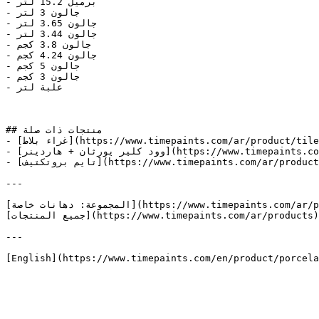
- برميل 15.2 لتر

- جالون 3 لتر

- جالون 3.65 لتر

- جالون 3.44 لتر

- جالون 3.8 كجم

- جالون 4.24 كجم

- جالون 5 كجم

- جالون 3 كجم

- علبة لتر

## منتجات ذات صلة

- [غراء بلاط](https://www.timepaints.com/ar/product/tile-glue)

- [وود كلير يورثان + هاردينر](https://www.timepaints.com/ar/product/wood-clear-urethane-h)

- [تايم بروتكتيف](https://www.timepaints.com/ar/product/time-protective)

---

[المجموعة: دهانات خاصة](https://www.timepaints.com/ar/products/special-paints) |

[جميع المنتجات](https://www.timepaints.com/ar/products) | [كتالوج الألوان](https://www.timepaints.com/ar/colors)

---

[English](https://www.timepaints.com/en/product/porcela