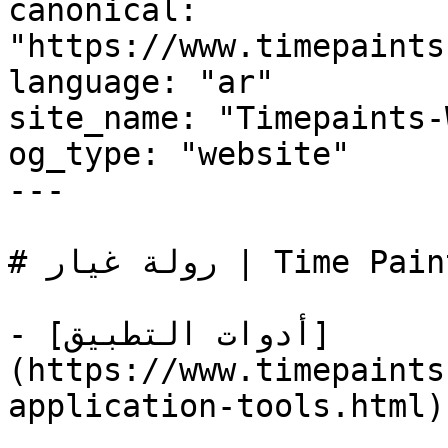
canonical: 
"https://www.timepaints
language: "ar"

site_name: "Timepaints-
og_type: "website"

---

# رولة غيار | Time Paints

- [أدوات التطبيق]
(https://www.timepaints
application-tools.html)
