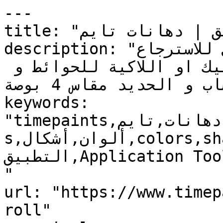
---

title: "رولة غيار | أدوات التطبيق | دهانات تايم"

description: "رولة غيار : المنتج غير قابل للاسترجاع‎ 
رولة تستخدم في دهان البلاستيك او اللاكية للحوائط و 
الاخشاب و الحديد مقاس 4 بوصة ."

keywords: 
"timepaints,دهانات,تايم,time,paints,منتجات,product
s,ألوان,أشكال,colors,shapes,أدوات 
التطبيق,Application Tools,رولة غيار, Mini Roll, , 
"

url: "https://www.timep
roll"
