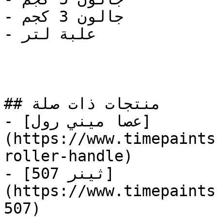
- جالون 3 كجم

- علبة لتر

## منتجات ذات صلة

- [عصا ميني رول]
(https://www.timepaints
roller-handle)

- [ثينر 507]
(https://www.timepaints
507)
