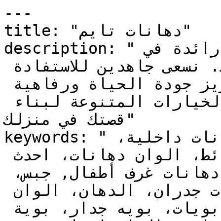
---

title: "دهانات تايم"

description: "دهانات تايم علامة تجارية رائدة في 
الدهانات في الشرق الأوسط. نسعى جاهدين للاستفادة 
الأمثل من منتجاتنا لتعزيز جودة الحياة ورفاهية 
الإنسان, عالم من الألوان والخيارات المتنوعة لبناء 
قصتك في منزلك"

keywords: "دهانات, دهانات خارجية، دهانات داخلية، 
ديكورات، اصباغ، ألوان حوائط، الوان دهانات، احدث 
الدهانات، دهانات غرف نوم، دهانات غرف أطفال, جبس، 
الوان، الوان بويات، بويات جدران، الدهان، الوان 
بويه، واجهات منازل، ألوان بويات، بويه جدار، بوية 