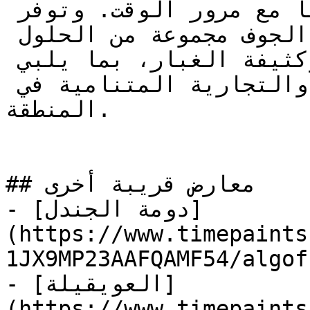
المتكررة والحفاظ على أدائها مع مرور الوقت. وتوفر 
معارض دهانات تايم في الجوف مجموعة من الحلول 
المصممة للبيئات الصحراوية وكثيفة الغبار، بما يلبي 
احتياجات المشاريع السكنية والتجارية المتنامية في 
المنطقة.

## معارض قريبة أخرى

- [دومة الجندل]
(https://www.timepaints
1JX9MP23AAFQAMF5) — السعودية
- [العويقيلة]
(https://www.timepaints