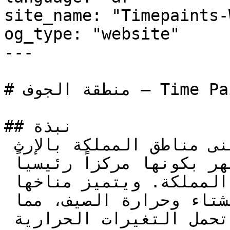
site_name: "Timepaints-
og_type: "website"

---

# منطقة الجوف — Time Paints

## نبذة

تُعد منطقة الجوف من أغنى مناطق المملكة بالإرث 
التاريخي والحضاري، كما تشتهر بكونها مركزاً رئيسياً 
لإنتاج الزيتون والزيت في المملكة. ويتميز مناخها 
بتفاوت واضح بين برودة الشتاء وحرارة الصيف، مما 
يتطلب دهانات قادرة على تحمل التغيرات الحرارية 