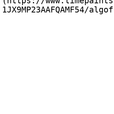
(https://www.timepaints
1JX9MP23AAFQAMF54/algof