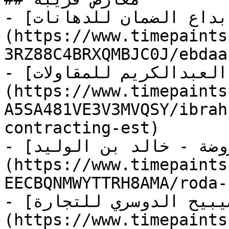
- [مؤسسة ابداع الضمان للدهانات]
(https://www.timepaints
3RZ88C4BRXQMBJC0J/ebdaa
- [مؤسسة ابراهيم حسين العبدالكريم للمقاولات]
(https://www.timepaints
A5SA481VE3V3MVQSY/ibrah
contracting-est)

- [الروضة - خالد بن الوليد]
(https://www.timepaints
EECBQNMWYTTRH8AMA/roda-
- [مؤسسة حصة مصيبيح الدوسري للتجارة]
(https://www.timepaints