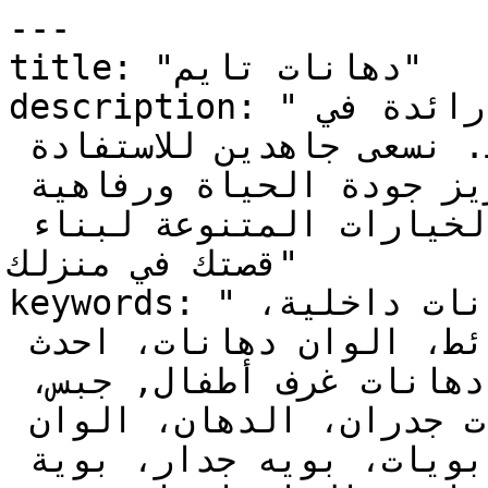
---

title: "دهانات تايم"

description: "دهانات تايم علامة تجارية رائدة في 
الدهانات في الشرق الأوسط. نسعى جاهدين للاستفادة 
الأمثل من منتجاتنا لتعزيز جودة الحياة ورفاهية 
الإنسان, عالم من الألوان والخيارات المتنوعة لبناء 
قصتك في منزلك"

keywords: "دهانات, دهانات خارجية، دهانات داخلية، 
ديكورات، اصباغ، ألوان حوائط، الوان دهانات، احدث 
الدهانات، دهانات غرف نوم، دهانات غرف أطفال, جبس، 
الوان، الوان بويات، بويات جدران، الدهان، الوان 
بويه، واجهات منازل، ألوان بويات، بويه جدار، بوية 