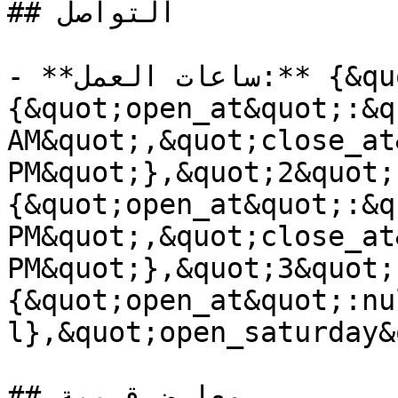
## التواصل

- **ساعات العمل:** {&quot;1&quot;:
{&quot;open_at&quot;:&q
AM&quot;,&quot;close_at
PM&quot;},&quot;2&quot;
{&quot;open_at&quot;:&q
PM&quot;,&quot;close_at
PM&quot;},&quot;3&quot;
{&quot;open_at&quot;:nu
l},&quot;open_saturday&
## معارض قريبة
