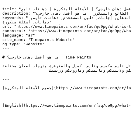
---

title: "ما هو أفضل دهان خارجي؟ | الأسئلة المتكررة | دهانات تايم"

description: "استكشف الإجابات على السؤال الشائع والمتكرر : ما هو أفضل دهان خارجي؟"

keywords: "ما هو أفضل دهان خارجي؟, دهان خارجي, دهانات خارجية, جودة الدهان الخارجي, أسئلة شائعة, خدمات الدهان, منتجات الدهان, إجابات, دليل المستخدم, دهانات تايم, 
دهانات, أسئلة متكررة"

url: "https://www.timepaints.com/ar/faq/qe9pg/what-is-t
canonical: "https://www.timepaints.com/ar/faq/qe9pg/wha
language: "ar"

site_name: "Timepaints-Website"

og_type: "website"

---

# ما هو أفضل دهان خارجي؟ | Time Paints

مثل تايم مكسيم وتايم اكسيل والمتوفرة بدرجات لمعان مختلفة
                    أو يمكنك اختيار دِهان الرشات مثل تايم نيوتكس ولاينتكس وتايمتكس وماروتكس وريستك.

---

[جميع الأسئلة المتكررة](https://www.timepaints.com/ar/faq) | [الرئيسية](https://www.timepaints.com/ar) | [اتصل بنا](https://www.timepaints.com/ar/contact)

---

[English](https://www.timepaints.com/en/faq/qe9pg/what-