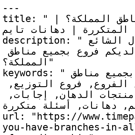
---

title: "هل يوجد لديكم فروع بجميع مناطق المملكة؟ | 
ة المتكررة | دهانات تايم"
description: "استكشف الإجابات على السؤال الشائع 
والمتكرر : هل يوجد لديكم فروع بجميع مناطق 
المملكة؟"

keywords: "هل يوجد لديكم فروع بجميع مناطق 
المملكة؟, فروع الشركة, مواقع الفروع, فروع التوزيع, 
أسئلة شائعة, خدمات الدهان, منتجات الدهان, إجابات, 
م, دهانات, أسئلة متكررة"
url: "https://www.timep
you-have-branches-in-al