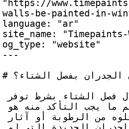
"https://www.timepaints
walls-be-painted-in-wint
language: "ar"

site_name: "Timepaints-
og_type: "website"

---

# هل يمكن دهان الجدران بفصل الشتاء؟ | Time Paints

نعم، يمكن دهان الجدران خلال فصل الشتاء بشرط توفر 
الظروف المناسبة للتطبيق. أهم ما يجب التأكد منه هو 
جفاف السطح بشكل كامل وخلوه من الرطوبة أو آثار 
الأمطار أو التكاثف. بالنسبة للجدران الجديدة التي لم 