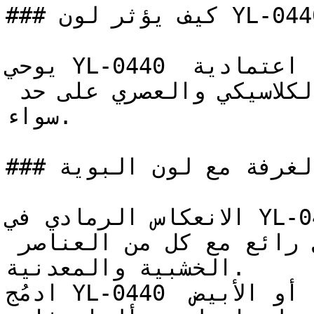
### كيف يؤثر لون YL-0440 على الإضاءة واتساع الغرفة؟

يوحي YL-0440 بالثبات والاتزان، ويوفر خلفية اعتمادية 
تدعم وتبرز ألوان الأثاث الكلاسيكي والعصري على حد 
سواء.

### كيف أنسق ديكور الغرفة مع لون البوية YL-0440؟

الانعكاس الرمادي في YL-0440 يجعله من أكثر الخيارات 
مرونة، فهو يتكامل بشكل رائع مع كل من العناصر 
الخشبية والمعدنية.

ادمُج YL-0440 مع الرمادي الفحمي العميق، أو الأبيض 