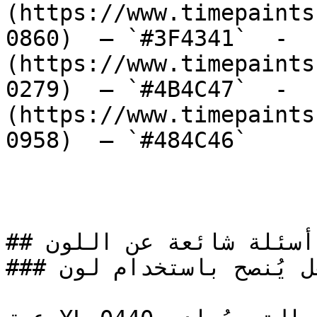
(https://www.timepaints
0860)  — `#3F4341`  -  
(https://www.timepaints
0279)  — `#4B4C47`  -  
(https://www.timepaints
0958)  — `#484C46`  

## أسئلة شائعة عن اللون

### هل يُنصح باستخدام لون YL-0440 لطلاء المنازل؟
