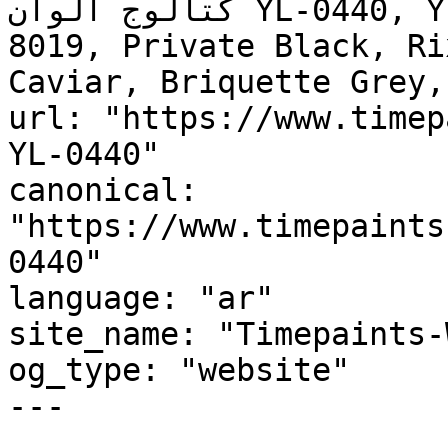
كتالوج ألوان YL-0440, YL-0440, Grey brown, RAL 
8019, Private Black, Ri
Caviar, Briquette Grey, عيون المها, Oryx Eyes
url: "https://www.timep
YL-0440"

canonical: 
"https://www.timepaints
0440"

language: "ar"

site_name: "Timepaints-
og_type: "website"

---
