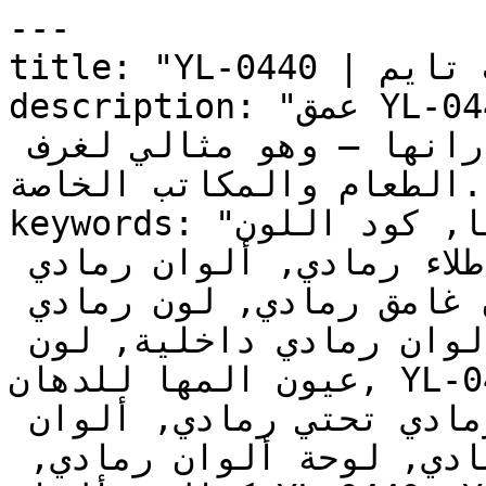
---

title: "YL-0440 | الألوان | دهانات تايم"

description: "عمق YL-0440 يجعله الخيار المفضل 
للغرف التي يُراد إبراز جدرانها — وهو مثالي لغرف 
الطعام والمكاتب الخاصة."

keywords: "لون عيون المها, كود اللون YL-0440, لون 
هكس 474242, دهان رمادي, طلاء رمادي, ألوان رمادي 
للجدران, رمادي محايد, دهان غامق رمادي, لون رمادي 
للغرف, لون رمادي للمنزل, الوان رمادي داخلية, لون 
عيون المها للدهان, YL-0440 دهان, ألوان رمادي غامق, 
دهان محايد رمادي, لون رمادي تحتي رمادي, ألوان 
رمادي للمطبخ, دهان داخلي رمادي, لوحة ألوان رمادي, 