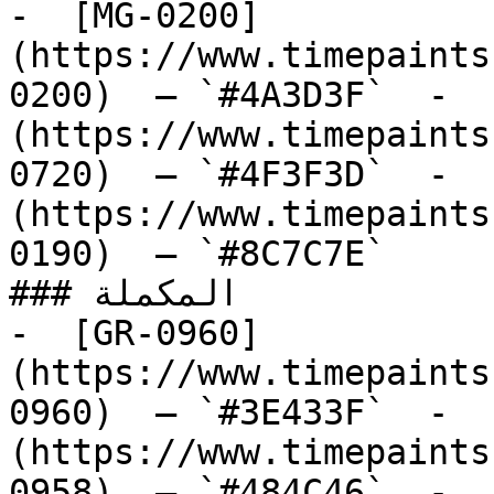
-  [MG-0200]
(https://www.timepaints
0200)  — `#4A3D3F`  -  
(https://www.timepaints
0720)  — `#4F3F3D`  -  
(https://www.timepaints
0190)  — `#8C7C7E`  

### المكملة

-  [GR-0960]
(https://www.timepaints
0960)  — `#3E433F`  -  
(https://www.timepaints
0958)  — `#484C46`  -  