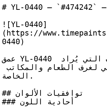
# YL-0440 — `#474242` — معاينة اللون | Time Paint
![YL-0440]
(https://www.timepaints
0440)

عمق YL-0440 يجعله الخيار المفضل للغرف التي يُراد 
إبراز جدرانها — وهو مثالي لغرف الطعام والمكاتب 
الخاصة.

## توافقيات الألوان

### أحادية اللون
