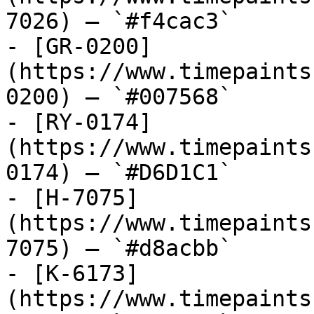
7026) — `#f4cac3`

- [GR-0200]
(https://www.timepaints
0200) — `#007568`

- [RY-0174]
(https://www.timepaints
0174) — `#D6D1C1`

- [H-7075]
(https://www.timepaints
7075) — `#d8acbb`

- [K-6173]
(https://www.timepaints