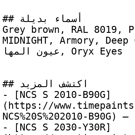
## أسماء بديلة

Grey brown, RAL 8019, P
MIDNIGHT, Armory, Deep 
عيون المها, Oryx Eyes

## اكتشف المزيد

- [NCS S 2010-B90G]
(https://www.timepaints
NCS%20S%202010-B90G) — 
- [NCS S 2030-Y30R]