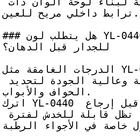
الدافئ، أو الميرمية الناعمة لبناء لوحة ألوان ذات 
ترابط داخلي مريح للعين.

### هل يتطلب لون YL-0440 تأسيس أو معالجة خاصة 
للجدار قبل الدهان؟

الدرجات الغامقة مثل YL-0440 تبرز فيها خطوط الفرشاة 
بوضوح — استخدم فرشاة ناعمة وعالية الجودة لتحديد 
الحواف والأبواب.

اترك YL-0440 ليجف تماماً وتكتمل قساوته قبل إرجاع 
الأثاث — الألوان الداكنة قد تظل قابلة للخدش لفترة 
ول خاصة في الأجواء الرطبة