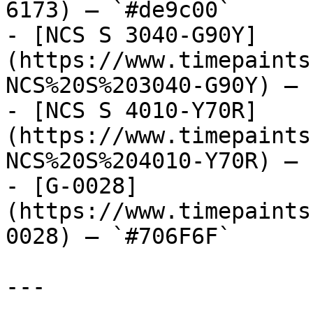
6173) — `#de9c00`

- [NCS S 3040-G90Y]
(https://www.timepaints
NCS%20S%203040-G90Y) — 
- [NCS S 4010-Y70R]
(https://www.timepaints
NCS%20S%204010-Y70R) — 
- [G-0028]
(https://www.timepaints
0028) — `#706F6F`

---
