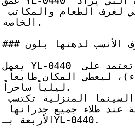
عمق YL-0440 يجعله الخيار المفضل للغرف التي يُراد 
إبراز جدرانها — وهو مثالي لغرف الطعام والمكاتب 
الخاصة.

### ما هي الغرف الأنسب لدهنها بلون YL-0440؟

يعمل YL-0440 بشكل رائع في المساحات التي تعتمد على 
إضاءة اصطناعية دافئة (صفراء)، ليعطي المكان طابعاً 
ليلياً ساحراً.

المكتبات الكلاسيكية وغرف السينما المنزلية تكتسب 
إحساساً بالاحتواء والحميمية عند طلاء جميع جدرانها 
الأربعة بـYL-0440.
