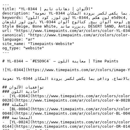
---

title: "YL-0344 | الألوان | دهانات تايم"

description: "نعومة YL-0344 تجعله خياراً مرناً وعملياً — فاتح بما يكفي ليعطي إحساساً بالاتساع، ودافئ بما يكفي لكسر برودة المكان."

keywords: "لون لوز, كود اللون YL-0344, لون هكس e5d9c4, دهان بيج, طلاء بيج, ألوان بيج للجدران, بيج دافئ, دهان فاتح بيج, لون بيج للغرف, لون بيج للمنزل, الوان بيج داخلية, 
لون لوز للدهان, YL-0344 دهان, ألوان بيج فاتح, دهان دافئ بيج, لون أصفر تحتي بيج, ألوان بيج للمطبخ, دهان داخلي بيج, لوحة ألوان بيج, كتالوج ألوان YL-0344, YL-0344, High 
Style Beige, Bone White, ديزرت ساند, DESERT SAND, Antique White, Lambskin, لوز, Almonds"

url: "https://www.timepaints.com/ar/colors/color-YL-034
canonical: "https://www.timepaints.com/ar/colors/color-
language: "ar"

site_name: "Timepaints-Website"

og_type: "website"

---

# YL-0344 — `#E5D9C4` — معاينة اللون | Time Paints

![YL-0344](https://www.timepaints.com/ar/colors/image-Y
نعومة YL-0344 تجعله خياراً مرناً وعملياً — فاتح بما يكفي ليعطي إحساساً بالاتساع، ودافئ بما يكفي لكسر برودة المكان.

## توافقيات الألوان

### أحادية اللون

-  [YL-0364](https://www.timepaints.com/ar/colors/color
0028](https://www.timepaints.com/ar/colors/color-W-0028
### المكملة

-  [BL-0004](https://www.timepaints.com/ar/colors/color
0048](https://www.timepaints.com/ar/colors/color-BL-004
### المتجانسة

-  [YL-0024](https://www.timepaints.com/ar/colors/color
0144](https://www.timepaints.com/ar/colors/color-OR-014