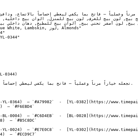
4"

YL-0344"

L-0344)

-YL-0364)  — `#A79982`  -  [YL-0382](https://www.timepai
)  — `#F6EBD4`  

-BL-0004)  — `#C6D4EB`  -  [BL-0028](https://www.timepai
8)  — `#B5C8DC`  

-YL-0024)  — `#E7E0C8`  -  [YL-0302](https://www.timepai
4)  — `#ECD9C7`  
