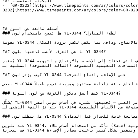
### المكملة المنفصلة

-  [GR-0222](https://www.timepaints.com/ar/colors/color
0202](https://www.timepaints.com/ar/colors/color-GR-020
## أسئلة شائعة عن اللون

### هل يُنصح باستخدام لون YL-0344 لطلاء المنازل؟

نعومة YL-0344 تجعله خياراً مرناً وعملياً — فاتح بما يكفي ليعطي إحساساً بالاتساع، ودافئ بما يكفي لكسر برودة المكان.

### ما هي الغرف الأنسب لدهنها بلون YL-0344؟

يُعتبر YL-0344 ممتازاً للأسقف والأجزاء العلوية من الجدران في الغرف التي تحتاج إلى الإحساس بالارتفاع والتهوية.

المساحات المعيشية المفتوحة (الصالة المفتوحة) المطلية بـYL-0344 تكتسب جواً أنيقاً ومرتباً يوفر انتقالاً مريحاً للعين بين الزوايا.

### كيف يؤثر لون YL-0344 على الإضاءة واتساع الغرفة؟

يوحي YL-0344 بالموثوقية والارتباط بالأرض، مستلهماً دفء الطبيعة لخلق بيئة داخلية مستقرة ومريحة تدوم طويلاً.

### كيف أنسق ديكور الغرفة مع لون البوية YL-0344؟

يُشكّل YL-0344 لوحات متناسقة تماماً عند دمجه مع اللون الكريمي، والكراميل، والزيتوني الغني — فجميعها تشترك في أساس لوني أصفر.

يتوافق الدفء الذهبي لـ YL-0344 مع السيراميك الترابي، والأقمشة الكتانية، والأرضيات المصنوعة من الألياف الطبيعية.

### هل يتطلب لون YL-0344 تأسيس أو معالجة خاصة للجدار قبل الدهان؟

عند تلوين YL-0344، تأكد من استخدام أساس طلاء (Base) أبيض عالي الجودة للحفاظ على دقة ونقاء الدرجة اللونية.

قم بتجربة YL-0344 على مساحة صغيرة أو لوحة عينة قبل اعتماده — فالدرجات الفاتحة تتأثر وتتغير بشكل كبير باختلاف مصادر الإضاءة.
