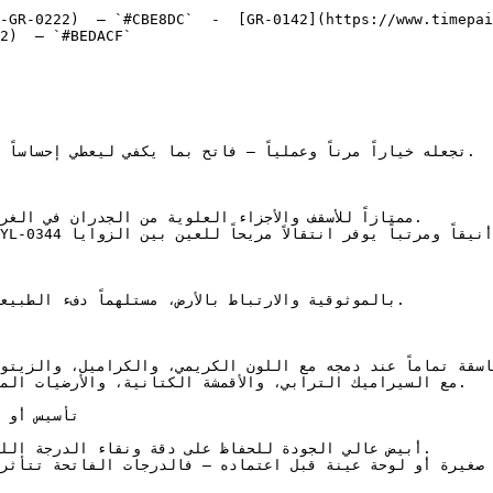
-GR-0222)  — `#CBE8DC`  -  [GR-0142](https://www.timepai
2)  — `#BEDACF`  
