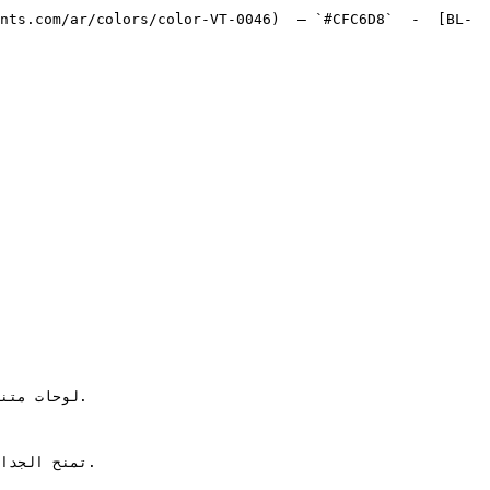
nts.com/ar/colors/color-VT-0046)  — `#CFC6D8`  -  [BL-