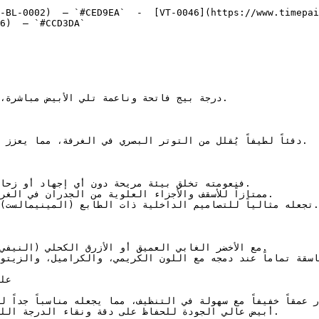
-BL-0002)  — `#CED9EA`  -  [VT-0046](https://www.timepai
6)  — `#CCD3DA`  
