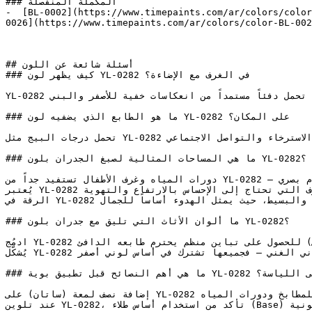
### المكملة المنفصلة

-  [BL-0002](https://www.timepaints.com/ar/colors/color
0026](https://www.timepaints.com/ar/colors/color-BL-002
## أسئلة شائعة عن اللون

### كيف يظهر لون YL-0282 في الغرف مع الإضاءة؟

YL-0282 درجة بيج فاتحة وناعمة تلي الأبيض مباشرة، تحمل دفئاً مستمداً من انعكاسات خفية للأصفر والبني.

### ما هو الطابع الذي يضفيه لون YL-0282 على المكان؟

تحمل درجات البيج مثل YL-0282 دفئاً لطيفاً يُقلل من التوتر البصري في الغرفة، مما يعزز الاسترخاء والتواصل الاجتماعي.

### ما هي المساحات المثالية لصبغ الجدران بلون YL-0282؟

دورات المياه وغرف الأطفال تستفيد جداً من YL-0282 — فنعومته تخلق بيئة مريحة دون أي إجهاد أو زحام بصري.

يُعتبر YL-0282 ممتازاً للأسقف والأجزاء العلوية من الجدران في الغرف التي تحتاج إلى الإحساس بالارتفاع والتهوية.

الرقة في YL-0282 تجعله مثالياً للتصاميم الداخلية ذات الطابع (المينيمالست) والبسيط، حيث يمثل الهدوء أساساً للجمال.

### ما ألوان الأثاث التي تليق مع جدران بلون YL-0282؟

ادمُج YL-0282 مع الأخضر الغابي العميق أو الأزرق الكحلي (النيفي) للحصول على تباين منظم يحترم طابعه الدافئ.

يُشكّل YL-0282 لوحات متناسقة تماماً عند دمجه مع اللون الكريمي، والكراميل، والزيتوني الغني — فجميعها تشترك في أساس لوني أصفر.

### ما هي أهم النصائح قبل تطبيق بوية YL-0282 على اللياسة؟

إضافة نصف لمعة (ساتان) على YL-0282 تمنح الجدار عمقاً خفيفاً مع سهولة في التنظيف، مما يجعله مناسباً جداً للمطابخ ودورات المياه.

عند تلوين YL-0282، تأكد من استخدام أساس طلاء (Base) أبيض عالي الجودة للحفاظ على دقة ونقاء الدرجة اللونية.
