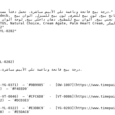
2"

YL-0282"

L-0282)

-YG-0371)  — `#9B9985`  -  [OW-1007](https://www.timepai
)  — `#F4EED9`  

-VT-0046)  — `#CFC6D8`  -  [VT-0086](https://www.timepai
2)  — `#DCD3E3`  

-YL-0322)  — `#E3DBC9`  -  [YG-0203](https://www.timepai
8)  — `#E5DAC8`  
