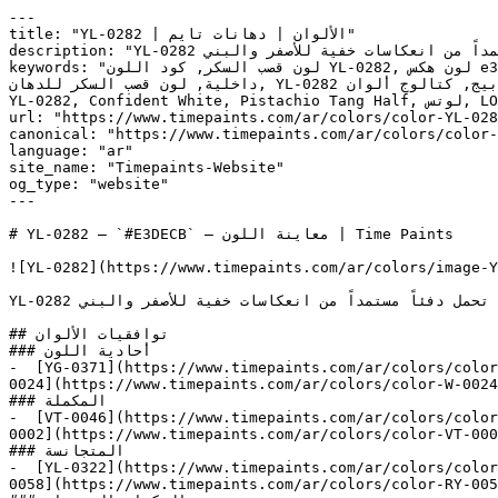
---

title: "YL-0282 | الألوان | دهانات تايم"

description: "YL-0282 درجة بيج فاتحة وناعمة تلي الأبيض مباشرة، تحمل دفئاً مستمداً من انعكاسات خفية للأصفر والبني."

keywords: "لون قصب السكر, كود اللون YL-0282, لون هكس e3decb, دهان بيج, طلاء بيج, ألوان بيج للجدران, بيج دافئ, دهان فاتح بيج, لون بيج للغرف, لون بيج للمنزل, الوان بيج 
داخلية, لون قصب السكر للدهان, YL-0282 دهان, ألوان بيج فاتح, دهان دافئ بيج, لون أصفر تحتي بيج, ألوان بيج للمطبخ, دهان داخلي بيج, لوحة ألوان بيج, كتالوج ألوان YL-0282, 
YL-0282, Confident White, Pistachio Tang Half, لوتس, LOTUS, Natural Choice, Cream Agate, Palm Heart Cream, قصب السكر, Sugar Cane"

url: "https://www.timepaints.com/ar/colors/color-YL-028
canonical: "https://www.timepaints.com/ar/colors/color-
language: "ar"

site_name: "Timepaints-Website"

og_type: "website"

---

# YL-0282 — `#E3DECB` — معاينة اللون | Time Paints

![YL-0282](https://www.timepaints.com/ar/colors/image-Y
YL-0282 درجة بيج فاتحة وناعمة تلي الأبيض مباشرة، تحمل دفئاً مستمداً من انعكاسات خفية للأصفر والبني.

## توافقيات الألوان

### أحادية اللون

-  [YG-0371](https://www.timepaints.com/ar/colors/color
0024](https://www.timepaints.com/ar/colors/color-W-0024
### المكملة

-  [VT-0046](https://www.timepaints.com/ar/colors/color
0002](https://www.timepaints.com/ar/colors/color-VT-000
### المتجانسة

-  [YL-0322](https://www.timepaints.com/ar/colors/color
0058](https://www.timepaints.com/ar/colors/color-RY-005