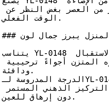
يصنع YL-0148 مساحات ذات دفء ذهبي — نوع من الإضاءة 
يشعرك وكأنك في وقت متأخر من العصر بغض النظر عن 
الوقت الفعلي.

### في أي زوايا المنزل يبرز جمال لون YL-0148؟

يتناسب YL-0148 مع غرف المعيشة وصالات الاستقبال 
المنزلية، حيث يخلق حضوره المتزن أجواءً ترحيبية 
ودافئة.

الدرجة المدروسة لـYL-0148 تعمل بكفاءة في المكاتب 
المنزلية والمكتبات، لتدعم التركيز الذهني المستمر 
دون إرهاق للعين.
