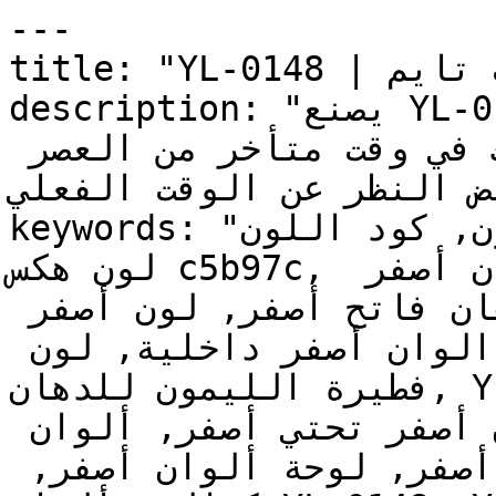
---

title: "YL-0148 | الألوان | دهانات تايم"

description: "يصنع YL-0148 مساحات ذات دفء ذهبي — 
نوع من الإضاءة يشعرك وكأنك في وقت متأخر من العصر 
بغض النظر عن الوقت الفعلي
keywords: "لون فطيرة الليمون, كود اللون YL-0148, 
لون هكس c5b97c, دهان أصفر, طلاء أصفر, ألوان أصفر 
للجدران, أصفر دافئ, دهان فاتح أصفر, لون أصفر 
للغرف, لون أصفر للمنزل, الوان أصفر داخلية, لون 
فطيرة الليمون للدهان, YL-0148 دهان, ألوان أصفر 
فاتح, دهان دافئ أصفر, لون أصفر تحتي أصفر, ألوان 
أصفر للمطبخ, دهان داخلي أصفر, لوحة ألوان أصفر, 