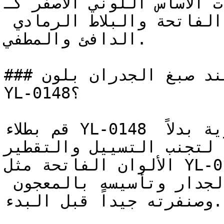
الألوان ذات الأساس اللوني الأصفر كـ
جمالها بجانب قشرة الخشب الفاتحة والبلاط الرمادي 
الدافئ والمطفي.

### كيف تحصل على نتيجة مثالية عند صبغ الجدران بلون 
YL-0148؟

قم بطلاء YL-0148 على شكل طبقات رقيقة ومتساوية بدلاً 
ة لتجنب التسييل والتقطير
الألوان الفاتحة مثل YL-0148 تبرز تفاصيل وخشونة 
السطح — تأكد من لياسة الجدار وتأسيسه بالمعجون 
وصنفرته جيداً قبل البدء.
