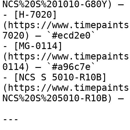
NCS%20S%201010-G80Y) — 
- [H-7020]
(https://www.timepaints
7020) — `#ecd2e0`

- [MG-0114]
(https://www.timepaints
0114) — `#a96c7e`

- [NCS S 5010-R10B]
(https://www.timepaints
NCS%20S%205010-R10B) — 
---
