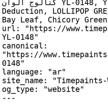
كتالوج ألوان YL-0148, YL-0148, Everglade, 
Deduction, LOLLIPOP GRE
Bay Leaf, Chicory Green, فطيرة الليمون, Lemon P
url: "https://www.timep
YL-0148"

canonical: 
"https://www.timepaints
0148"

language: "ar"

site_name: "Timepaints-
og_type: "website"

---
