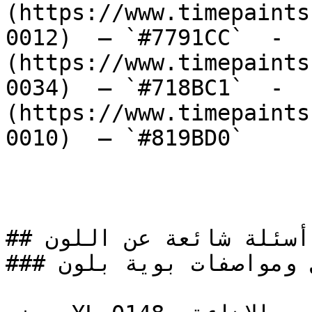
(https://www.timepaints
0012)  — `#7791CC`  -  
(https://www.timepaints
0034)  — `#718BC1`  -  
(https://www.timepaints
0010)  — `#819BD0`  

## أسئلة شائعة عن اللون

### ما هي تفاصيل ومواصفات بوية بلون YL-0148؟
