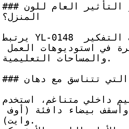
### ما هو التأثير العام للون YL-0148 على ديكور 
المنزل؟

يرتبط YL-0148 بالطاقة الفكرية وبيئات التفكير 
الإبداعي، ويثبت فعالية كبيرة في استوديوهات العمل 
والمساحات التعليمية.

### ما هي الألوان التي تتناسق مع دهان YL-0148؟

على تصميم داخلي متناغم، استخدم
لمسات من البني المحروق وأسقف بيضاء دافئة (أوف 
وايت).
