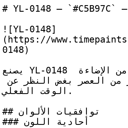
# YL-0148 — `#C5B97C` — معاينة اللون | Time Paint
![YL-0148]
(https://www.timepaints
0148)

يصنع YL-0148 مساحات ذات دفء ذهبي — نوع من الإضاءة 
يشعرك وكأنك في وقت متأخر من العصر بغض النظر عن 
الوقت الفعلي.

## توافقيات الألوان

### أحادية اللون
