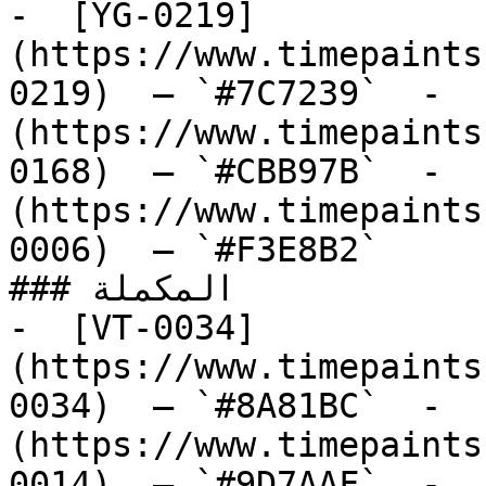
-  [YG-0219]
(https://www.timepaints
0219)  — `#7C7239`  -  
(https://www.timepaints
0168)  — `#CBB97B`  -  
(https://www.timepaints
0006)  — `#F3E8B2`  

### المكملة

-  [VT-0034]
(https://www.timepaints
0034)  — `#8A81BC`  -  
(https://www.timepaints
0014)  — `#9D7AAF`  -  