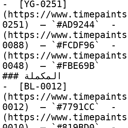
-  [YG-0251]
(https://www.timepaints
0251)  — `#AD9244`  -  
(https://www.timepaints
0088)  — `#FCDF96`  -  
(https://www.timepaints
0048)  — `#FBE69B`  

### المكملة

-  [BL-0012]
(https://www.timepaints
0012)  — `#7791CC`  -  
(https://www.timepaints
0010)  — `#819BD0`  -  