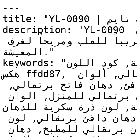
---

title: "YL-0090 | الألوان | دهانات تايم"

description: "YL-0090 برتقالي فاتح وهادئ يميل للون 
الخوخي، مما يجعله لوناً قريباً للقلب ومريحاً لغرف 
المعيشة."

keywords: "لون ذرة سكرية, كود اللون YL-0090, لون 
هكس ffdd87, دهان برتقالي, طلاء برتقالي, ألوان 
برتقالي للجدران, برتقالي دافئ, دهان فاتح برتقالي, 
لون برتقالي للغرف, لون برتقالي للمنزل, الوان 
 داخلية, لون ذرة سكرية للدهان
دهان, ألوان برتقالي فاتح, دهان دافئ برتقالي, لون 
أصفر تحتي برتقالي, ألوان برتقالي للمطبخ, دهان 