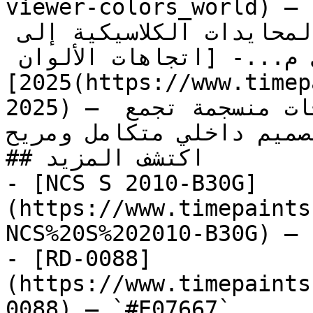
viewer-colors_world) — مجموعة شاملة تغطي الطيف 
الكامل من الألوان، من المحايدات الكلاسيكية إلى 
الدرجات الجريئة المميزة لأي م...- [اتجاهات الألوان 
2025](https://www.timepaints.com/ar/colors/trends-
2025) — استكشف لوحة توازن 2025 — درجات منسجمة تجمع 
تصميم داخلي متكامل ومريح
## اكتشف المزيد

- [NCS S 2010-B30G]
(https://www.timepaints
NCS%20S%202010-B30G) — 
- [RD-0088]
(https://www.timepaints
0088) — `#E07667`
