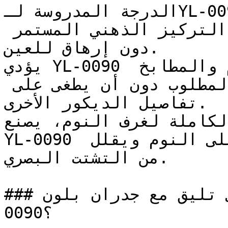
الدرجة المدروسة لـYL-0090 تعمل بكفاءة في المكاتب 
المنزلية والمكتبات، لتدعم التركيز الذهني المستمر 
دون إرهاق للعين.

يؤدي YL-0090 دوراً رائعاً في مساحات الطعام والمطابخ 
المفتوحة، حيث يوفر الدفء المطلوب دون أن يطغى على 
تفاصيل الديكور الأخرى.

لكاملة لغرف النوم، يصنع
YL-0090 تأثيراً محتوياً وهادئاً يشجع على النوم ويقلل 
من التشتت البصري.

### ما ألوان الأثاث التي تليق مع جدران بلون YL-
0090؟
