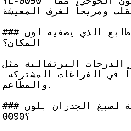
YL-0090 برتقالي فاتح وهادئ يميل للون الخوخي، مما 
لقلب ومريحاً لغرف المعيشة
### ما هو الطابع الذي يضفيه لون YL-0090 على 
المكان؟

تُحفّز الدرجات البرتقالية مثل YL-0090 وتفتح
الشهية — ولذا فهي مفضلة جداً في الفراغات المشتركة 
والمطاعم.

### ما هي المساحات المثالية لصبغ الجدران بلون YL-
0090؟
