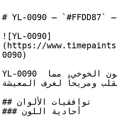
# YL-0090 — `#FFDD87` — معاينة اللون | Time Paint
![YL-0090]
(https://www.timepaints
0090)

YL-0090 برتقالي فاتح وهادئ يميل للون الخوخي، مما 
لقلب ومريحاً لغرف المعيشة
## توافقيات الألوان

### أحادية اللون
