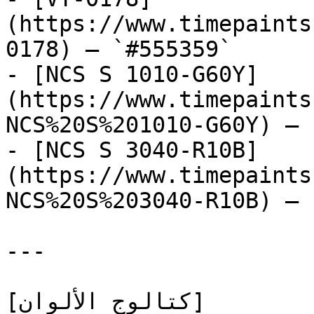
(https://www.timepaints
0178) — `#555359`

- [NCS S 1010-G60Y]
(https://www.timepaints
NCS%20S%201010-G60Y) — 
- [NCS S 3040-R10B]
(https://www.timepaints
NCS%20S%203040-R10B) — 
---

[كتالوج الألوان]