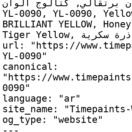
ن برتقالي, كتالوج ألوان
YL-0090, YL-0090, Yello
BRILLIANT YELLOW, Honey
Tiger Yellow, ذرة سكرية, Sweet Corn"

url: "https://www.timep
YL-0090"

canonical: 
"https://www.timepaints
0090"

language: "ar"

site_name: "Timepaints-
og_type: "website"

---
