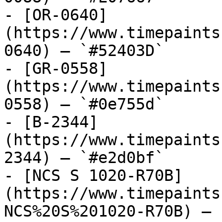
- [OR-0640]
(https://www.timepaints
0640) — `#52403D`

- [GR-0558]
(https://www.timepaints
0558) — `#0e755d`

- [B-2344]
(https://www.timepaints
2344) — `#e2d0bf`

- [NCS S 1020-R70B]
(https://www.timepaints
NCS%20S%201020-R70B) — 