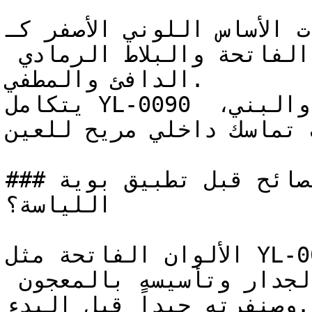
الألوان ذات الأساس اللوني الأصفر كـ
جمالها بجانب قشرة الخشب الفاتحة والبلاط الرمادي 
الدافئ والمطفي.

يتكامل YL-0090 بسلاسة مع عائلة ألوان العنبر والبني، 
ت تماسك داخلي مريح للعين
### ما هي أهم النصائح قبل تطبيق بوية YL-0090 على 
اللياسة؟

الألوان الفاتحة مثل YL-0090 تبرز تفاصيل وخشونة 
السطح — تأكد من لياسة الجدار وتأسيسه بالمعجون 
وصنفرته جيداً قبل البدء.
