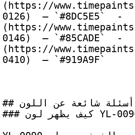
(https://www.timepaints
0126)  — `#8DC5E5`  -  
(https://www.timepaints
0146)  — `#85CADE`  -  
(https://www.timepaints
0410)  — `#919A9F`  

## أسئلة شائعة عن اللون

### كيف يظهر لون YL-0090 في الغرف مع الإضاءة؟
