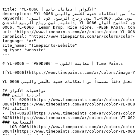
---

title: "YL-0066 | الألوان | دهانات تايم"

description: "YL-0066 درجة بيج فاتحة وناعمة تلي الأبيض مباشرة، تحمل دفئاً مستمداً من انعكاسات خفية للأصفر والبني."

keywords: "لون رياح الربيع, كود اللون YL-0066, لون هكس e9d9b0, دهان بيج, طلاء بيج, ألوان بيج للجدران, بيج دافئ, دهان فاتح بيج, لون بيج للغرف, لون بيج للمنزل, الوان بيج 
داخلية, لون رياح الربيع للدهان, YL-0066 دهان, ألوان بيج فاتح, دهان دافئ بيج, لون أصفر تحتي بيج, ألوان بيج للمطبخ, دهان داخلي بيج, لوحة ألوان بيج, كتالوج ألوان YL-
0066, YL-0066, Lemon Drop, Rice Fibre, FRESH PASTA, Convivial Yellow,
url: "https://www.timepaints.com/ar/colors/color-YL-006
canonical: "https://www.timepaints.com/ar/colors/color-
language: "ar"

site_name: "Timepaints-Website"

og_type: "website"

---

# YL-0066 — `#E9D9B0` — معاينة اللون | Time Paints

![YL-0066](https://www.timepaints.com/ar/colors/image-Y
YL-0066 درجة بيج فاتحة وناعمة تلي الأبيض مباشرة، تحمل دفئاً مستمداً من انعكاسات خفية للأصفر والبني.

## توافقيات الألوان

### أحادية اللون

-  [YL-0290](https://www.timepaints.com/ar/colors/color
0084](https://www.timepaints.com/ar/colors/color-YL-008
### المكملة

-  [VT-0028](https://www.timepaints.com/ar/colors/color
0026](https://www.timepaints.com/ar/colors/color-VT-002
### المتجانسة

-  [OR-0066](https://www.timepaints.com/ar/colors/color
0004](https://www.timepaints.com/ar/colors/color-YL-000