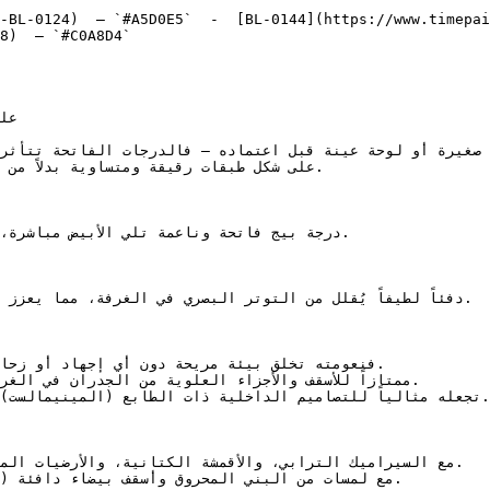
-BL-0124)  — `#A5D0E5`  -  [BL-0144](https://www.timepai
8)  — `#C0A8D4`  
