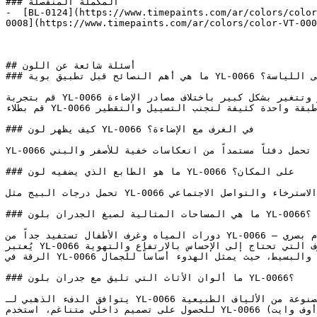
### المكملة المنفصلة

-  [BL-0124](https://www.timepaints.com/ar/colors/color
0008](https://www.timepaints.com/ar/colors/color-VT-000
## أسئلة شائعة عن اللون

### ما هي أهم النصائح قبل تطبيق بوية YL-0066 على اللياسة؟

قم بتجربة YL-0066 على مساحة صغيرة أو لوحة عينة قبل اعتماده — فالدرجات الفاتحة تتأثر وتتغير بشكل كبير باختلاف مصادر الإضاءة.

قم بطلاء YL-0066 على شكل طبقات رقيقة ومتساوية بدلاً من طبقة واحدة كثيفة لتجنب التسييل والتقطير.

### كيف يظهر لون YL-0066 في الغرف مع الإضاءة؟

YL-0066 درجة بيج فاتحة وناعمة تلي الأبيض مباشرة، تحمل دفئاً مستمداً من انعكاسات خفية للأصفر والبني.

### ما هو الطابع الذي يضفيه لون YL-0066 على المكان؟

تحمل درجات البيج مثل YL-0066 دفئاً لطيفاً يُقلل من التوتر البصري في الغرفة، مما يعزز الاسترخاء والتواصل الاجتماعي.

### ما هي المساحات المثالية لصبغ الجدران بلون YL-0066؟

دورات المياه وغرف الأطفال تستفيد جداً من YL-0066 — فنعومته تخلق بيئة مريحة دون أي إجهاد أو زحام بصري.

يُعتبر YL-0066 ممتازاً للأسقف والأجزاء العلوية من الجدران في الغرف التي تحتاج إلى الإحساس بالارتفاع والتهوية.

الرقة في YL-0066 تجعله مثالياً للتصاميم الداخلية ذات الطابع (المينيمالست) والبسيط، حيث يمثل الهدوء أساساً للجمال.

### ما ألوان الأثاث التي تليق مع جدران بلون YL-0066؟

يتوافق الدفء الذهبي لـ YL-0066 مع السيراميك الترابي، والأقمشة الكتانية، والأرضيات المصنوعة من الألياف الطبيعية.

للحصول على تصميم داخلي متناغم، استخدم YL-0066 مع لمسات من البني المحروق وأسقف بيضاء دافئة (أوف وايت).
