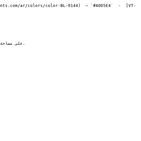
nts.com/ar/colors/color-BL-0144)  — `#A0D5E4`  -  [VT-