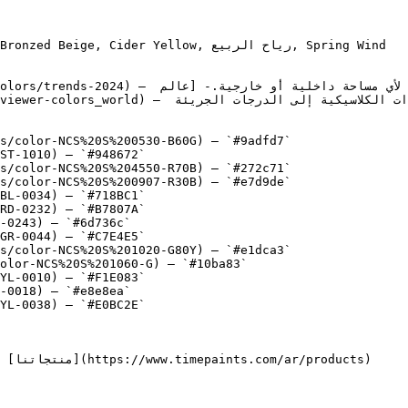
ider Yellow, رياح الربيع, Spring Wind

s/color-NCS%20S%200530-B60G) — `#9adfd7`

ST-1010) — `#948672`

s/color-NCS%20S%204550-R70B) — `#272c71`

s/color-NCS%20S%200907-R30B) — `#e7d9de`

BL-0034) — `#718BC1`

RD-0232) — `#B7807A`

-0243) — `#6d736c`

GR-0044) — `#C7E4E5`

s/color-NCS%20S%201020-G80Y) — `#e1dca3`

olor-NCS%20S%201060-G) — `#10ba83`

YL-0010) — `#F1E083`

-0018) — `#e8e8ea`

YL-0038) — `#E0BC2E`
