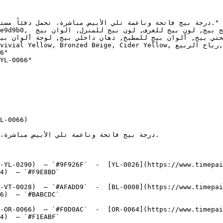
 Bronzed Beige, Cider Yellow, رياح الربيع, Spring Wind"

6"

YL-0066"

L-0066)

-YL-0290)  — `#9F926F`  -  [YL-0026](https://www.timepai
4)  — `#F9E8BD`  

-VT-0028)  — `#AFADD9`  -  [BL-0008](https://www.timepai
6)  — `#BABCDC`  

-OR-0066)  — `#F0D0AC`  -  [OR-0064](https://www.timepai
4)  — `#F1EABF`  
