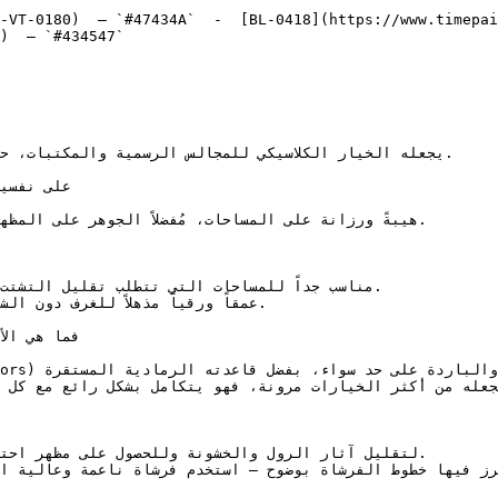
-VT-0180)  — `#47434A`  -  [BL-0418](https://www.timepai
)  — `#434547`  
