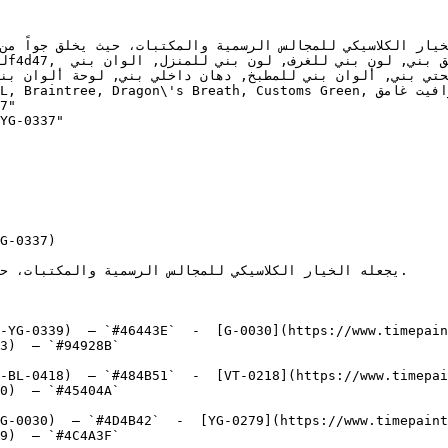
agon\'s Breath, Customs Green, جرافيت غامق, Intense Graphite"

7"

YG-0337"

G-0337)

-YG-0339)  — `#46443E`  -  [G-0030](https://www.timepai
3)  — `#94928B`  

-BL-0418)  — `#484B51`  -  [VT-0218](https://www.timepai
0)  — `#45404A`  

G-0030)  — `#4D4B42`  -  [YG-0279](https://www.timepain
9)  — `#4C4A3F`  
