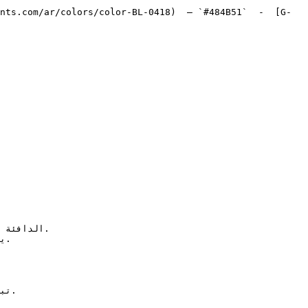
nts.com/ar/colors/color-BL-0418)  — `#484B51`  -  [G-