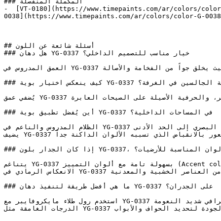
### المكملة المنفصلة

-  [VT-0180](https://www.timepaints.com/ar/colors/color
0038](https://www.timepaints.com/ar/colors/color-G-0038
## أسئلة شائعة عن اللون

### هل دهان YG-0337 خيار مناسب للتصميم الداخلي؟

العمق المدروس في YG-0337 يجعله الخيار الكلاسيكي للمجالس الرسمية والمكتبات، حيث يخلق جواً من الفخامة والأصالة.

### كيف ينعكس اختيار بوية YG-0337 على نفسية الجالسين في الغرفة؟

يُضفي عمق YG-0337 هيبةً ورزانة على المساحات، مُفضلاً الجوهر على المظهر، والحرفية الأصيلة على الصيحات العابرة.

### أين يُفضل تطبيق بوية YG-0337 في المساحات الداخلية؟

الظلام المدروس والناعم في YG-0337 مناسب جداً للمساحات التي تتطلب تقليل التشتت البصري إلى الحد الأدنى.

يضيف YG-0337 عمقاً ورقياً مذهلاً للغرف دون الشعور بالانقباض الذي تسببه الألوان الداكنة جداً.

### إذا كان الجدار بلون YG-0337، فما هي الألوان المناسبة للأرضيات؟

يتناغم YG-0337 بسهولة تامة مع ألوان التمييز (Accent colors) الدافئة والباردة على حد سواء، بفضل قاعدته الرمادية المستقرة.

الانعكاس الرمادي في YG-0337 يجعله من أكثر الخيارات مرونة، فهو يتكامل بشكل رائع مع كل من العناصر الخشبية والمعدنية.

### ما هي أفضل طريقة لتنفيذ دهان YG-0337 على الجدران؟

استخدم رول طلاء مايكروفايبر مع YG-0337 لتقليل آثار الرول والخشونة وللحصول على مظهر احترافي شديد النعومة.

الدرجات الغامقة مثل YG-0337 تبرز فيها خطوط الفرشاة بوضوح — استخدم فرشاة ناعمة وعالية الجودة لتحديد الحواف والأبواب.
