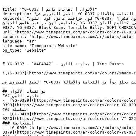
---

title: "YG-0337 | الألوان | دهانات تايم"

description: "العمق المدروس في YG-0337 يجعله الخيار الكلاسيكي للمجالس الرسمية والمكتبات، حيث يخلق جواً من الفخامة والأصالة."

keywords: "لون جرافيت غامق, كود اللون YG-0337, لون هكس 4f4d47, دهان بني, طلاء بني, ألوان بني للجدران, بني دافئ, دهان غامق بني, لون بني للغرف, لون بني للمنزل, الوان بني 
داخلية, لون جرافيت غامق للدهان, YG-0337 دهان, ألوان بني غامق, دهان دافئ بني, لون رمادي تحتي بني, ألوان بني للمطبخ, دهان داخلي بني, لوحة ألوان بني, كتالوج ألوان YG-
0337, YG-0337, Black Bean, Terrible Billy, SOFT CHORCOAL, Braintree, Dr
url: "https://www.timepaints.com/ar/colors/color-YG-033
canonical: "https://www.timepaints.com/ar/colors/color-
language: "ar"

site_name: "Timepaints-Website"

og_type: "website"

---

# YG-0337 — `#4F4D47` — معاينة اللون | Time Paints

![YG-0337](https://www.timepaints.com/ar/colors/image-Y
العمق المدروس في YG-0337 يجعله الخيار الكلاسيكي للمجالس الرسمية والمكتبات، حيث يخلق جواً من الفخامة والأصالة.

## توافقيات الألوان

### أحادية اللون

-  [YG-0339](https://www.timepaints.com/ar/colors/color
0393](https://www.timepaints.com/ar/colors/color-YG-039
### المكملة

-  [BL-0418](https://www.timepaints.com/ar/colors/color
0220](https://www.timepaints.com/ar/colors/color-VT-022
### المتجانسة

-  [G-0030](https://www.timepaints.com/ar/colors/color-
0379](https://www.timepaints.com/ar/colors/color-YG-037