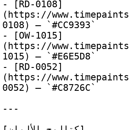
- [RD-0108]
(https://www.timepaints
0108) — `#CC9393`

- [OW-1015]
(https://www.timepaints
1015) — `#E6E5D8`

- [RD-0052]
(https://www.timepaints
0052) — `#C8726C`

---

[كتالوج الألوان]