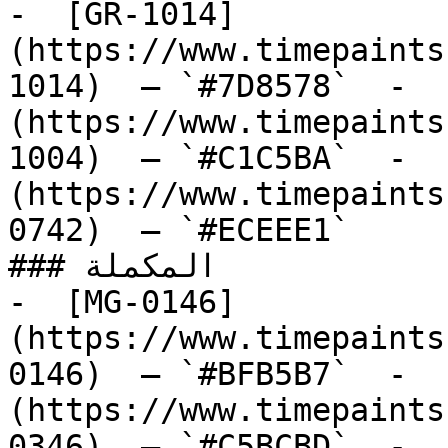
-  [GR-1014]
(https://www.timepaints
1014)  — `#7D8578`  -  
(https://www.timepaints
1004)  — `#C1C5BA`  -  
(https://www.timepaints
0742)  — `#ECEEE1`  

### المكملة

-  [MG-0146]
(https://www.timepaints
0146)  — `#BFB5B7`  -  
(https://www.timepaints
0346)  — `#C5BCBD`  -  