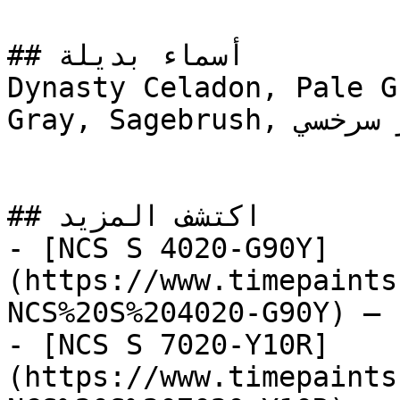
## أسماء بديلة

Dynasty Celadon, Pale G
Gray, Sagebrush, أخضر سرخسي, Fern Green

## اكتشف المزيد

- [NCS S 4020-G90Y]
(https://www.timepaints
NCS%20S%204020-G90Y) — 
- [NCS S 7020-Y10R]
(https://www.timepaints