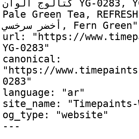
كتالوج ألوان YG-0283, YG-0283, Dynasty Celadon, 
Pale Green Tea, REFRESH
أخضر سرخسي, Fern Green"

url: "https://www.timep
YG-0283"

canonical: 
"https://www.timepaints
0283"

language: "ar"

site_name: "Timepaints-
og_type: "website"

---
