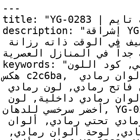
---

title: "YG-0283 | الألوان | دهانات تايم"

description: "إشراقة YG-0283 تحافظ على اتساع 
المكان الذي يوفره الأبيض، وتضيف في الوقت ذاته رزانة 
ب جداً في المنازل العصرية
keywords: "لون أخضر سرخسي, كود اللون YG-0283, لون 
هكس c2c6ba, دهان رمادي, طلاء رمادي, ألوان رمادي 
للجدران, رمادي محايد, دهان فاتح رمادي, لون رمادي 
للغرف, لون رمادي للمنزل, الوان رمادي داخلية, لون 
أخضر سرخسي للدهان, YG-0283 دهان, ألوان رمادي فاتح, 
دهان محايد رمادي, لون رمادي تحتي رمادي, ألوان 
رمادي للمطبخ, دهان داخلي رمادي, لوحة ألوان رمادي, 