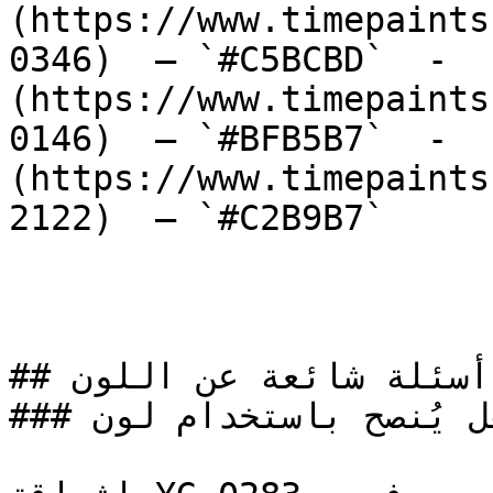
(https://www.timepaints
0346)  — `#C5BCBD`  -  
(https://www.timepaints
0146)  — `#BFB5B7`  -  
(https://www.timepaints
2122)  — `#C2B9B7`  

## أسئلة شائعة عن اللون

### هل يُنصح باستخدام لون YG-0283 لطلاء المنازل؟
