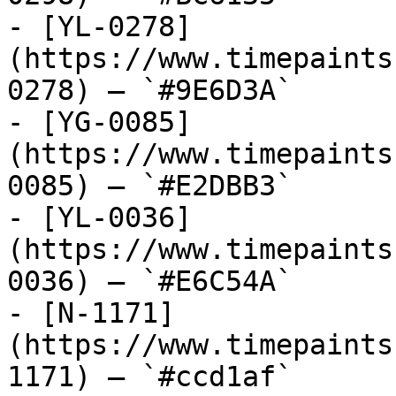
- [YL-0278]
(https://www.timepaints
0278) — `#9E6D3A`

- [YG-0085]
(https://www.timepaints
0085) — `#E2DBB3`

- [YL-0036]
(https://www.timepaints
0036) — `#E6C54A`

- [N-1171]
(https://www.timepaints
1171) — `#ccd1af`
