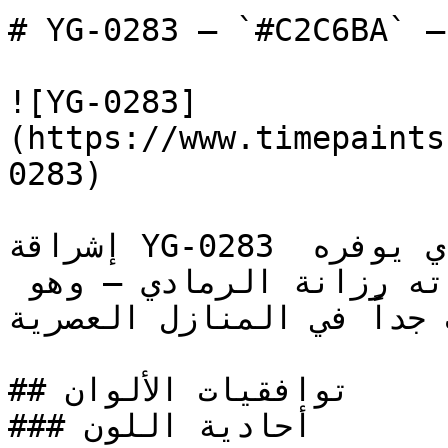
# YG-0283 — `#C2C6BA` — معاينة اللون | Time Paint
![YG-0283]
(https://www.timepaints
0283)

إشراقة YG-0283 تحافظ على اتساع المكان الذي يوفره 
الأبيض، وتضيف في الوقت ذاته رزانة الرمادي — وهو 
ب جداً في المنازل العصرية
## توافقيات الألوان

### أحادية اللون
