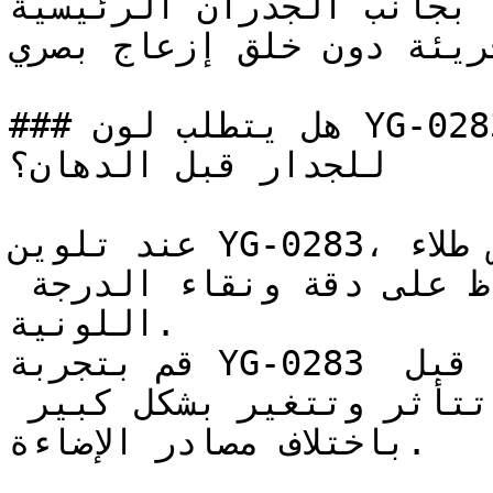
هادئة بجانب الجدران الرئيسية (Accent
جريئة دون خلق إزعاج بصري
### هل يتطلب لون YG-0283 تأسيس أو معالجة خاصة 
للجدار قبل الدهان؟

عند تلوين YG-0283، تأكد من استخدام أساس طلاء (Base) 
أبيض عالي الجودة للحفاظ على دقة ونقاء الدرجة 
اللونية.

قم بتجربة YG-0283 على مساحة صغيرة أو لوحة عينة قبل 
اعتماده — فالدرجات الفاتحة تتأثر وتتغير بشكل كبير 
باختلاف مصادر الإضاءة.
