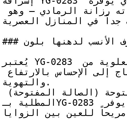
إشراقة YG-0283 تحافظ على اتساع المكان الذي يوفره 
الأبيض، وتضيف في الوقت ذاته رزانة الرمادي — وهو 
ب جداً في المنازل العصرية
### ما هي الغرف الأنسب لدهنها بلون YG-0283؟

يُعتبر YG-0283 ممتازاً للأسقف والأجزاء العلوية من 
الجدران في الغرف التي تحتاج إلى الإحساس بالارتفاع 
والتهوية.

المساحات المعيشية المفتوحة (الصالة المفتوحة) 
المطلية بـYG-0283 تكتسب جواً أنيقاً ومرتباً يوفر 
اً مريحاً للعين بين الزوايا