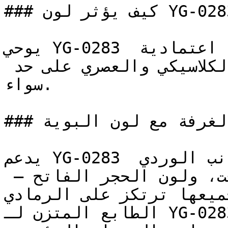
### كيف يؤثر لون YG-0283 على الإضاءة واتساع الغرفة؟

يوحي YG-0283 بالثبات والاتزان، ويوفر خلفية اعتمادية 
تدعم وتبرز ألوان الأثاث الكلاسيكي والعصري على حد 
سواء.

### كيف أنسق ديكور الغرفة مع لون البوية YG-0283؟

يدعم YG-0283 اللوحات المتناسقة إلى جانب الوردي 
المغبر، والزيتوني الخافت، ولون الحجر الفاتح — 
فجميعها ترتكز على الرمادي
الطابع المتزن لـ YG-0283 يسمح له بأن يكون خلفية 