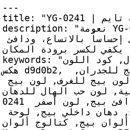
---

title: "YG-0241 | الألوان | دهانات تايم"

description: "نعومة YG-0241 تجعله خياراً مرناً 
وعملياً — فاتح بما يكفي ليعطي إحساساً بالاتساع، ودافئ 
ما يكفي لكسر برودة المكان
keywords: "لون حب الهال, كود اللون YG-0241, لون 
هكس d9d0b2, دهان بيج, طلاء بيج, ألوان بيج للجدران, 
بيج دافئ, دهان فاتح بيج, لون بيج للغرف, لون بيج 
خلية, لون حب الهال للدهان
0241 دهان, ألوان بيج فاتح, دهان دافئ بيج, لون أصفر 
تحتي بيج, ألوان بيج للمطبخ, دهان داخلي بيج, لوحة 
ألوان بيج, كتالوج ألوان YG-0241, YG-0241, Prairie 