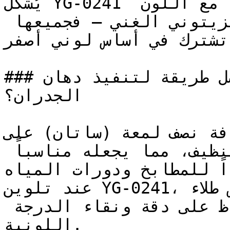
يُشكّل YG-0241 لوحات متناسقة تماماً عند دمجه مع اللون 
الكريمي، والكراميل، والزيتوني الغني — فجميعها 
تشترك في أساس لوني أصفر.

### ما هي أفضل طريقة لتنفيذ دهان YG-0241 على 
الجدران؟

إضافة نصف لمعة (ساتان) على YG-0241 الجدار
عمقاً خفيفاً مع سهولة في التنظيف، مما يجعله مناسباً 
داً للمطابخ ودورات المياه
عند تلوين YG-0241، تأكد من استخدام أساس طلاء (Base) 
أبيض عالي الجودة للحفاظ على دقة ونقاء الدرجة 
اللونية.
