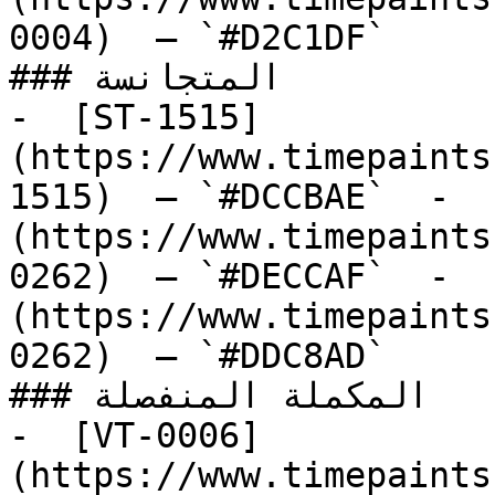
0004)  — `#D2C1DF`  

### المتجانسة

-  [ST-1515]
(https://www.timepaints
1515)  — `#DCCBAE`  -  
(https://www.timepaints
0262)  — `#DECCAF`  -  
(https://www.timepaints
0262)  — `#DDC8AD`  

### المكملة المنفصلة

-  [VT-0006]
(https://www.timepaints