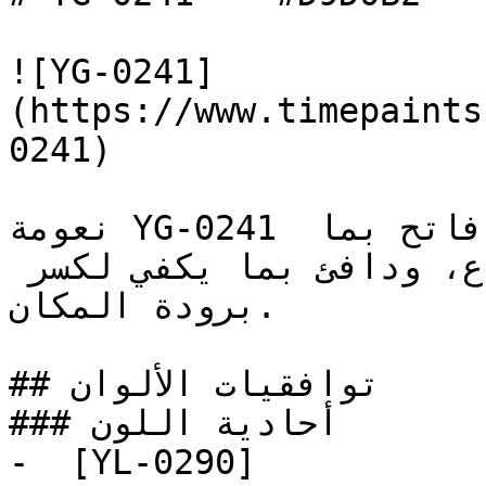
![YG-0241]
(https://www.timepaints
0241)

نعومة YG-0241 تجعله خياراً مرناً وعملياً — فاتح بما 
يكفي ليعطي إحساساً بالاتساع، ودافئ بما يكفي لكسر 
برودة المكان.

## توافقيات الألوان

### أحادية اللون

-  [YL-0290]