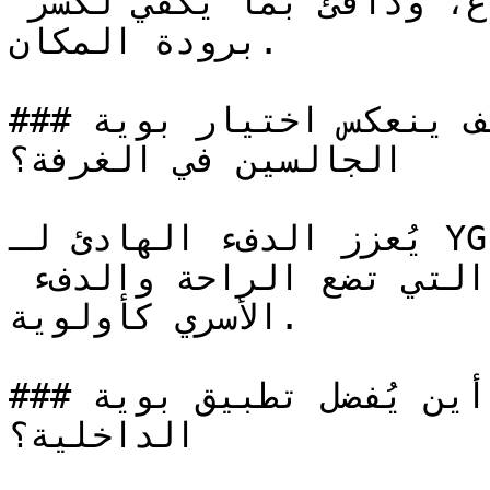
يكفي ليعطي إحساساً بالاتساع، ودافئ بما يكفي لكسر 
برودة المكان.

### كيف ينعكس اختيار بوية YG-0241 على نفسية 
الجالسين في الغرفة؟

يُعزز الدفء الهادئ لـ YG-0241 الشعور بالأمان النفسي، 
ليكون لوناً مثالياً للمنازل التي تضع الراحة والدفء 
الأسري كأولوية.

### أين يُفضل تطبيق بوية YG-0241 في المساحات 
الداخلية؟
