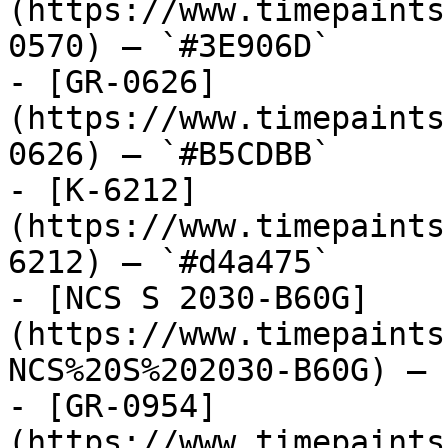
(https://www.timepaints
0570) — `#3E906D`

- [GR-0626]
(https://www.timepaints
0626) — `#B5CDBB`

- [K-6212]
(https://www.timepaints
6212) — `#d4a475`

- [NCS S 2030-B60G]
(https://www.timepaints
NCS%20S%202030-B60G) — 
- [GR-0954]
(https://www.timepaints