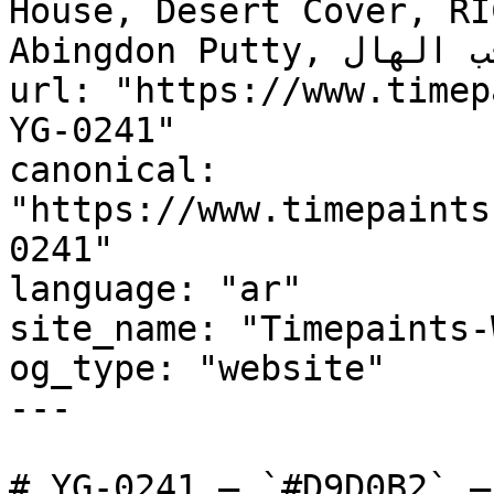
House, Desert Cover, RI
Abingdon Putty, حب الهال, Cardamom"

url: "https://www.timep
YG-0241"

canonical: 
"https://www.timepaints
0241"

language: "ar"

site_name: "Timepaints-
og_type: "website"

---

# YG-0241 — `#D9D0B2` — معاينة اللون | Time Paint