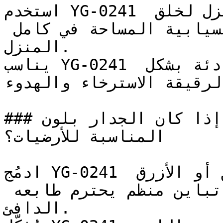
استخدم YG-0241 في الممرات ومداخل المنزل لخلق 
استمرارية بصرية وإحساس بانسيابية المساحة في كامل 
المنزل.

يناسب YG-0241 غرف النوم وغرف القراءة الهادئة بشكل 
لرقيقة الاسترخاء والهدوء
### إذا كان الجدار بلون YG-0241، فما هي الألوان 
المناسبة للأرضيات؟

ادمُج YG-0241 مع الأخضر الغابي العميق أو الأزرق 
الكحلي (النيفي) للحصول على تباين منظم يحترم طابعه 
الدافئ.
