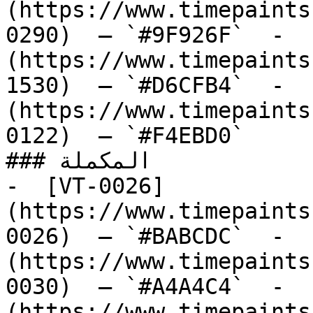
(https://www.timepaints
0290)  — `#9F926F`  -  
(https://www.timepaints
1530)  — `#D6CFB4`  -  
(https://www.timepaints
0122)  — `#F4EBD0`  

### المكملة

-  [VT-0026]
(https://www.timepaints
0026)  — `#BABCDC`  -  
(https://www.timepaints
0030)  — `#A4A4C4`  -  
(https://www.timepaints