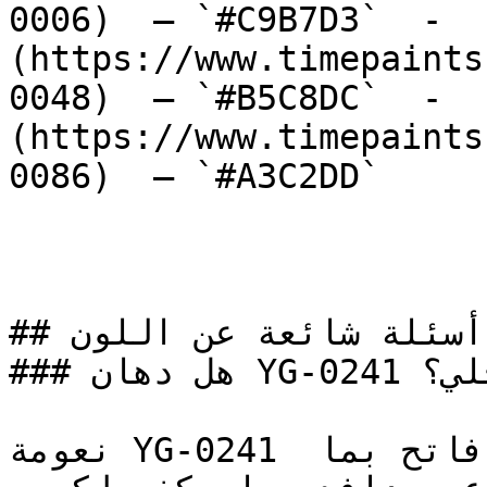
0006)  — `#C9B7D3`  -  
(https://www.timepaints
0048)  — `#B5C8DC`  -  
(https://www.timepaints
0086)  — `#A3C2DD`  

## أسئلة شائعة عن اللون

### هل دهان YG-0241 خيار مناسب للتصميم الداخلي؟

نعومة YG-0241 تجعله خياراً مرناً وعملياً — فاتح بما 