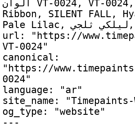
ألوان VT-0024, VT-0024, Artistic Violet, Soft 
Ribbon, SILENT FALL, Hy
Pale Lilac, ليلكي ثلجي, Iced Lilac"

url: "https://www.timep
VT-0024"

canonical: 
"https://www.timepaints
0024"

language: "ar"

site_name: "Timepaints-
og_type: "website"

---
