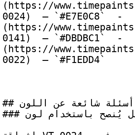
(https://www.timepaints
0024)  — `#E7E0C8`  -  
(https://www.timepaints
0141)  — `#DBDBC1`  -  
(https://www.timepaints
0022)  — `#F1EDD4`  

## أسئلة شائعة عن اللون

### هل يُنصح باستخدام لون VT-0024 لطلاء المنازل؟
