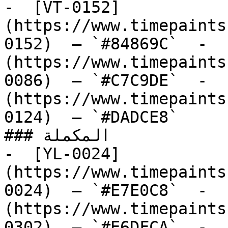
-  [VT-0152]
(https://www.timepaints
0152)  — `#84869C`  -  
(https://www.timepaints
0086)  — `#C7C9DE`  -  
(https://www.timepaints
0124)  — `#DADCE8`  

### المكملة

-  [YL-0024]
(https://www.timepaints
0024)  — `#E7E0C8`  -  
(https://www.timepaints
0302)  — `#E6DFCA`  -  