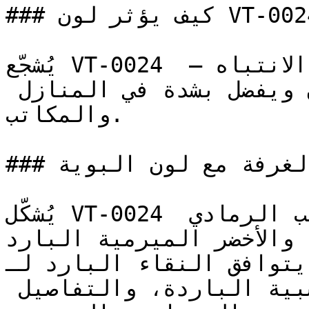
### كيف يؤثر لون VT-0024 على الإضاءة واتساع الغرفة؟

يُشجّع VT-0024 على التأمل والهدوء دون لفت الانتباه — 
وهو لون يعبر عن التوازن ويفضل بشدة في المنازل 
والمكاتب.

### كيف أنسق ديكور الغرفة مع لون البوية VT-0024؟

يُشكّل VT-0024 لوحات راقية جداً إلى جانب الرمادي 
، والأخضر الميرمية البارد
يتوافق النقاء البارد لـ VT-0024 مع الخرسانة 
المصقولة، والأرضيات الخشبية الباردة، والتفاصيل 