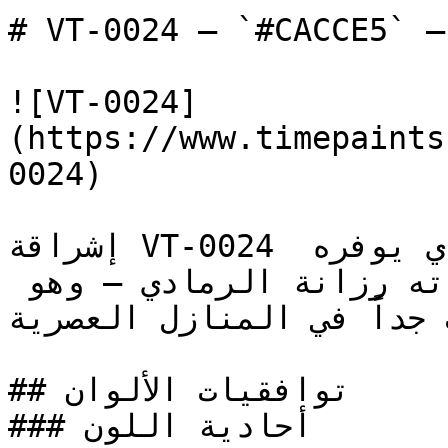
# VT-0024 — `#CACCE5` — معاينة اللون | Time Paint
![VT-0024]
(https://www.timepaints
0024)

إشراقة VT-0024 تحافظ على اتساع المكان الذي يوفره 
الأبيض، وتضيف في الوقت ذاته رزانة الرمادي — وهو 
ب جداً في المنازل العصرية
## توافقيات الألوان

### أحادية اللون
