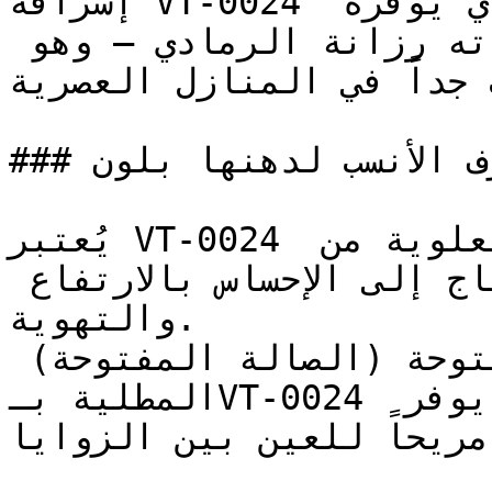
إشراقة VT-0024 تحافظ على اتساع المكان الذي يوفره 
الأبيض، وتضيف في الوقت ذاته رزانة الرمادي — وهو 
ب جداً في المنازل العصرية
### ما هي الغرف الأنسب لدهنها بلون VT-0024؟

يُعتبر VT-0024 ممتازاً للأسقف والأجزاء العلوية من 
الجدران في الغرف التي تحتاج إلى الإحساس بالارتفاع 
والتهوية.

المساحات المعيشية المفتوحة (الصالة المفتوحة) 
المطلية بـVT-0024 تكتسب جواً أنيقاً ومرتباً يوفر 
اً مريحاً للعين بين الزوايا