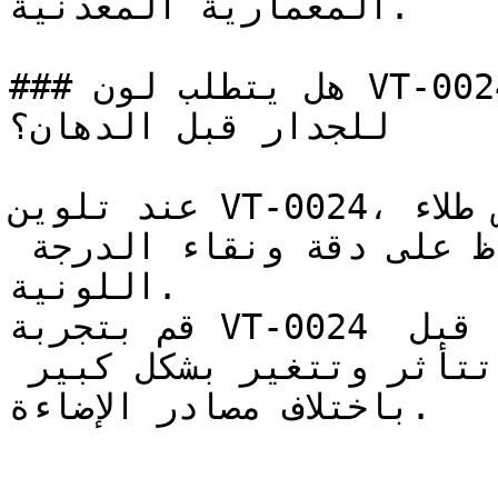
المعمارية المعدنية.

### هل يتطلب لون VT-0024 تأسيس أو معالجة خاصة 
للجدار قبل الدهان؟

عند تلوين VT-0024، تأكد من استخدام أساس طلاء (Base) 
أبيض عالي الجودة للحفاظ على دقة ونقاء الدرجة 
اللونية.

قم بتجربة VT-0024 على مساحة صغيرة أو لوحة عينة قبل 
اعتماده — فالدرجات الفاتحة تتأثر وتتغير بشكل كبير 
باختلاف مصادر الإضاءة.
