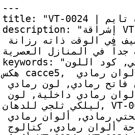
---

title: "VT-0024 | الألوان | دهانات تايم"

description: "إشراقة VT-0024 تحافظ على اتساع 
المكان الذي يوفره الأبيض، وتضيف في الوقت ذاته رزانة 
ب جداً في المنازل العصرية
keywords: "لون ليلكي ثلجي, كود اللون VT-0024, لون 
هكس cacce5, دهان رمادي, طلاء رمادي, ألوان رمادي 
للجدران, رمادي بارد, دهان فاتح رمادي, لون رمادي 
للغرف, لون رمادي للمنزل, الوان رمادي داخلية, لون 
ليلكي ثلجي للدهان, VT-0024 دهان, ألوان رمادي فاتح, 
دهان بارد رمادي, لون أزرق تحتي رمادي, ألوان رمادي 
للمطبخ, دهان داخلي رمادي, لوحة ألوان رمادي, كتالوج 