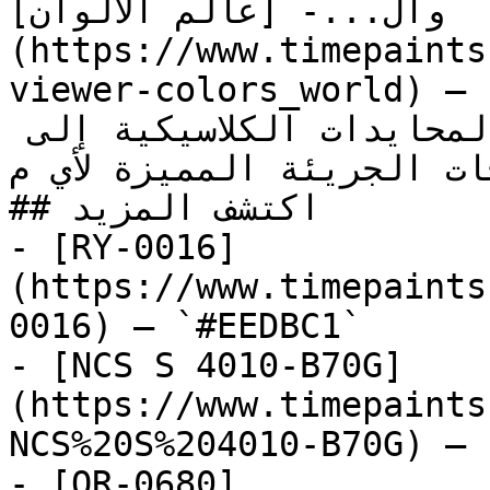
وال...- [عالم الألوان]
(https://www.timepaints
viewer-colors_world) — مجموعة شاملة تغطي الطيف 
الكامل من الألوان، من المحايدات الكلاسيكية إلى 
درجات الجريئة المميزة لأي م
## اكتشف المزيد

- [RY-0016]
(https://www.timepaints
0016) — `#EEDBC1`

- [NCS S 4010-B70G]
(https://www.timepaints
NCS%20S%204010-B70G) — 
- [OR-0680]