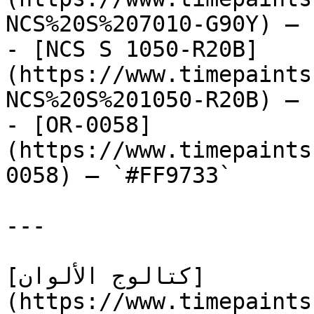
NCS%20S%207010-G90Y) — 
- [NCS S 1050-R20B]
(https://www.timepaints
NCS%20S%201050-R20B) — 
- [OR-0058]
(https://www.timepaints
0058) — `#FF9733`

---

[كتالوج الألوان]
(https://www.timepaints