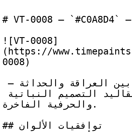
# VT-0008 — `#C0A8D4` — معاينة اللون | Time Paint
![VT-0008]
(https://www.timepaints
0008)

هذا النوع من البنفسجي يجمع بين العراقة والحداثة — 
فإشراقته الهادئة تربطه بتقاليد التصميم النباتية 
والحرفية الفاخرة.

## توافقيات الألوان
