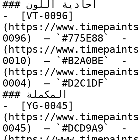
### أحادية اللون

-  [VT-0096]
(https://www.timepaints
0096)  — `#775E88`  -  
(https://www.timepaints
0010)  — `#B2A0BE`  -  
(https://www.timepaints
0004)  — `#D2C1DF`  

### المكملة

-  [YG-0045]
(https://www.timepaints
0045)  — `#DCD9A9`  -  
(https://www.timepaints