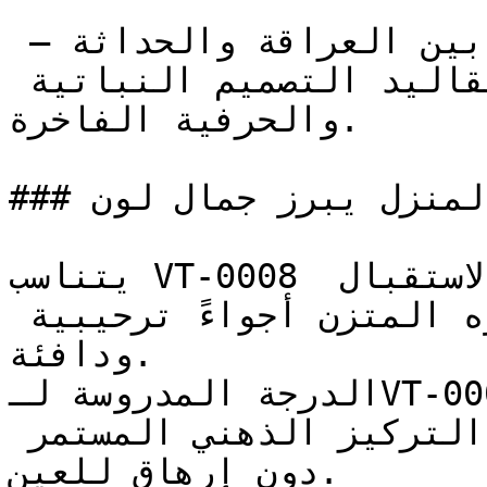
هذا النوع من البنفسجي يجمع بين العراقة والحداثة — 
فإشراقته الهادئة تربطه بتقاليد التصميم النباتية 
والحرفية الفاخرة.

### في أي زوايا المنزل يبرز جمال لون VT-0008؟

يتناسب VT-0008 مع غرف المعيشة وصالات الاستقبال 
المنزلية، حيث يخلق حضوره المتزن أجواءً ترحيبية 
ودافئة.

الدرجة المدروسة لـVT-0008 تعمل بكفاءة في المكاتب 
المنزلية والمكتبات، لتدعم التركيز الذهني المستمر 
دون إرهاق للعين.
