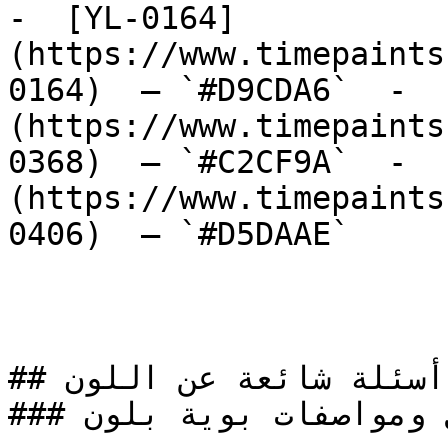
-  [YL-0164]
(https://www.timepaints
0164)  — `#D9CDA6`  -  
(https://www.timepaints
0368)  — `#C2CF9A`  -  
(https://www.timepaints
0406)  — `#D5DAAE`  

## أسئلة شائعة عن اللون

### ما هي تفاصيل ومواصفات بوية بلون VT-0008؟
