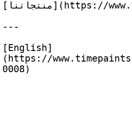
[منتجاتنا](https://www.timepaints.com/ar/products)

---

[English]
(https://www.timepaints
0008)