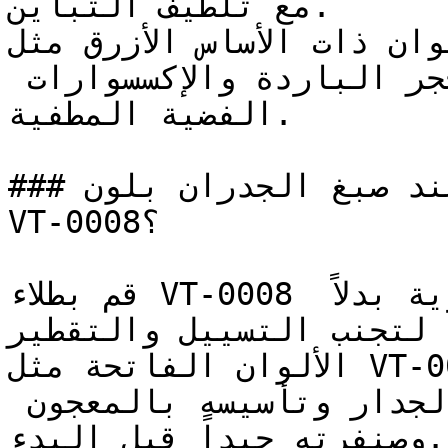
مع تلطيف التباين.

تؤدي الألوان ذات الأساس الأزرق مثل V
ممتازاً إلى جانب أسطح الحجر الباردة والإكسسوارات 
الفضية المطفية.

### كيف تحصل على نتيجة مثالية عند صبغ الجدران بلون 
VT-0008؟

قم بطلاء VT-0008 على شكل طبقات رقيقة ومتساوية بدلاً 
ة لتجنب التسييل والتقطير
الألوان الفاتحة مثل VT-0008 تبرز تفاصيل وخشونة 
السطح — تأكد من لياسة الجدار وتأسيسه بالمعجون 
وصنفرته جيداً قبل البدء.
