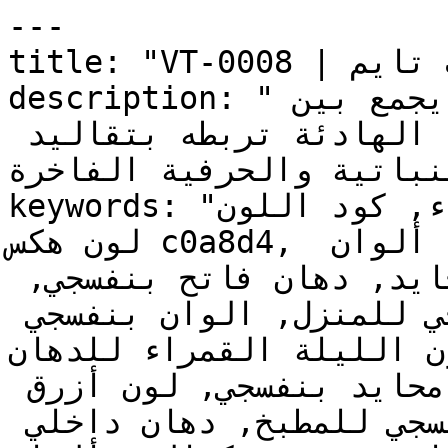
---

title: "VT-0008 | الألوان | دهانات تايم"

description: "هذا النوع من البنفسجي يجمع بين 
العراقة والحداثة — فإشراقته الهادئة تربطه بتقاليد 
النباتية والحرفية الفاخرة
keywords: "لون الليلة القمراء, كود اللون VT-0008, 
لون هكس c0a8d4, دهان بنفسجي, طلاء بنفسجي, ألوان 
بنفسجي للجدران, بنفسجي محايد, دهان فاتح بنفسجي, 
لون بنفسجي للغرف, لون بنفسجي للمنزل, الوان بنفسجي 
داخلية, لون الليلة القمراء للدهان,
ألوان بنفسجي فاتح, دهان محايد بنفسجي, لون أزرق 
تحتي بنفسجي, ألوان بنفسجي للمطبخ, دهان داخلي 