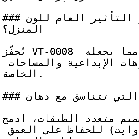
### ما هو التأثير العام للون VT-0008 على ديكور 
المنزل؟

يُحفّز VT-0008 الخيال ويدعم التأمل الذاتي، مما يجعله 
لوناً فعالاً للغاية في الاستوديوهات الإبداعية والمساحات 
الخاصة.

### ما هي الألوان التي تتناسق مع دهان VT-0008؟

لتصميم متعدد الطبقات، ادمج VT-0008 لافندر
الثلجي والأبيض الدافئ (الأوف وايت) للحفاظ على العمق 