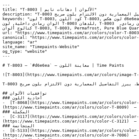
---

title: "T-8003 | الألوان | دهانات تايم"

description: "T-8003 رمادي فاتح جداً وعميق بشكل رقيق لا يكاد يُلاحظ، يبرز التفاصيل المعمارية دون الالتزام بلون صريح."

keywords: "لون T-8003, كود اللون T-8003, لون هكس d6e6ea, دهان رمادي, طلاء رمادي, ألوان رمادي للجدران, رمادي محايد, دهان فاتح رمادي, لون رمادي للغرف, لون رمادي للمنزل, 
الوان رمادي داخلية, لون T-8003 للدهان, T-8003 دهان, ألوان رمادي فاتح, دهان محايد رمادي, لون أزرق تحتي رمادي, ألوان رمادي للمطبخ, دهان داخلي رمادي, لوحة ألوان رمادي, 
كتالوج ألوان T-8003, T-8003, Permafrost, Pure Blue Quarter, POLAR ADVENTURE, Iceberg, Sweet Bluette"

url: "https://www.timepaints.com/ar/colors/color-T-8003
canonical: "https://www.timepaints.com/ar/colors/color-
language: "ar"

site_name: "Timepaints-Website"

og_type: "website"

---

# T-8003 — `#d6e6ea` — معاينة اللون | Time Paints

![T-8003](https://www.timepaints.com/ar/colors/image-T-
T-8003 رمادي فاتح جداً وعميق بشكل رقيق لا يكاد يُلاحظ، يبرز التفاصيل المعمارية دون الالتزام بلون صريح.

## توافقيات الألوان

### أحادية اللون

-  [T-8068](https://www.timepaints.com/ar/colors/color-
(https://www.timepaints.com/ar/colors/color-T-8009)  — 
### المكملة

-  [C-3117](https://www.timepaints.com/ar/colors/color-
(https://www.timepaints.com/ar/colors/color-C-3121)  — 
### المتجانسة

-  [E-5133](https://www.timepaints.com/ar/colors/color-
(https://www.timepaints.com/ar/colors/color-H-7006)  — 