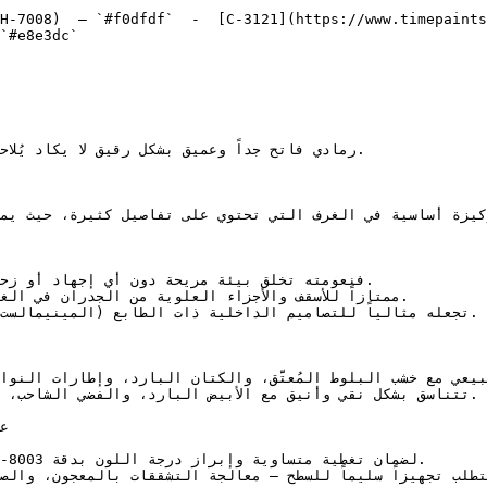
H-7008)  — `#f0dfdf`  -  [C-3121](https://www.timepaints
`#e8e3dc`  
