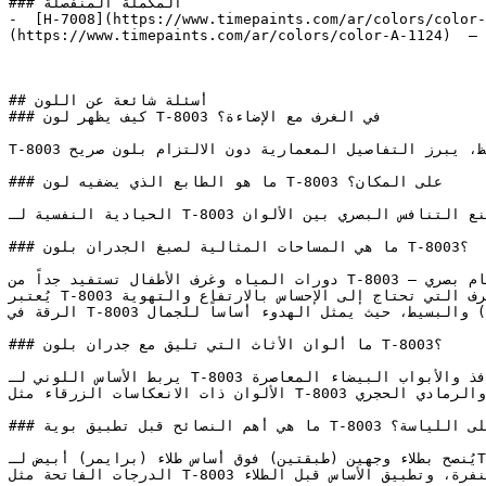
### المكملة المنفصلة

-  [H-7008](https://www.timepaints.com/ar/colors/color-
(https://www.timepaints.com/ar/colors/color-A-1124)  — 
## أسئلة شائعة عن اللون

### كيف يظهر لون T-8003 في الغرف مع الإضاءة؟

T-8003 رمادي فاتح جداً وعميق بشكل رقيق لا يكاد يُلاحظ، يبرز التفاصيل المعمارية دون الالتزام بلون صريح.

### ما هو الطابع الذي يضفيه لون T-8003 على المكان؟

الحيادية النفسية لـ T-8003 تجعله ركيزة أساسية في الغرف التي تحتوي على تفاصيل كثيرة، حيث يمنع التنافس البصري بين الألوان.

### ما هي المساحات المثالية لصبغ الجدران بلون T-8003؟

دورات المياه وغرف الأطفال تستفيد جداً من T-8003 — فنعومته تخلق بيئة مريحة دون أي إجهاد أو زحام بصري.

يُعتبر T-8003 ممتازاً للأسقف والأجزاء العلوية من الجدران في الغرف التي تحتاج إلى الإحساس بالارتفاع والتهوية.

الرقة في T-8003 تجعله مثالياً للتصاميم الداخلية ذات الطابع (المينيمالست) والبسيط، حيث يمثل الهدوء أساساً للجمال.

### ما ألوان الأثاث التي تليق مع جدران بلون T-8003؟

يربط الأساس اللوني لـ T-8003 بشكل طبيعي مع خشب البلوط المُعتَّق، والكتان البارد، وإطارات النوافذ والأبواب البيضاء المعاصرة.

الألوان ذات الانعكاسات الزرقاء مثل T-8003 تتناسق بشكل نقي وأنيق مع الأبيض البارد، والفضي الشاحب، والرمادي الحجري.

### ما هي أهم النصائح قبل تطبيق بوية T-8003 على اللياسة؟

يُنصح بطلاء وجهين (طبقتين) فوق أساس طلاء (برايمر) أبيض لـT-8003 لضمان تغطية متساوية وإبراز درجة اللون بدقة.

الدرجات الفاتحة مثل T-8003 تتطلب تجهيزاً سليماً للسطح — معالجة التشققات بالمعجون، والصنفرة، وتطبيق الأساس قبل الطلاء.
