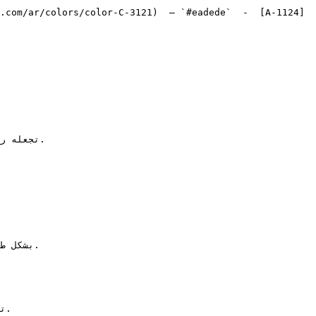
.com/ar/colors/color-C-3121)  — `#eadede`  -  [A-1124]