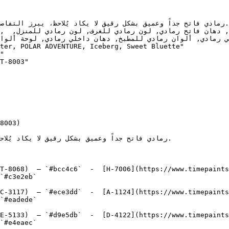
"

T-8003"

8003)

T-8068)  — `#bcc4c6`  -  [H-7006](https://www.timepaints
`#c3e2eb`  

C-3117)  — `#ece3dd`  -  [A-1124](https://www.timepaints
`#eadede`  

E-5133)  — `#d9e5db`  -  [D-4122](https://www.timepaints
`#e4eaec`  
