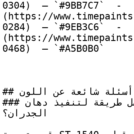
0304)  — `#9BB7C7`  -  
(https://www.timepaints
0284)  — `#9EB3C6`  -  
(https://www.timepaints
0468)  — `#A5B0B0`  

## أسئلة شائعة عن اللون

### ما هي أفضل طريقة لتنفيذ دهان ST-1540 على 
الجدران؟
