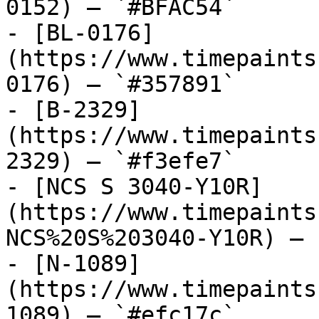
0152) — `#BFAC54`

- [BL-0176]
(https://www.timepaints
0176) — `#357891`

- [B-2329]
(https://www.timepaints
2329) — `#f3efe7`

- [NCS S 3040-Y10R]
(https://www.timepaints
NCS%20S%203040-Y10R) — 
- [N-1089]
(https://www.timepaints
1089) — `#efc17c`
