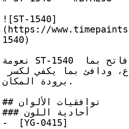
![ST-1540]
(https://www.timepaints
1540)

نعومة ST-1540 تجعله خياراً مرناً وعملياً — فاتح بما 
يكفي ليعطي إحساساً بالاتساع، ودافئ بما يكفي لكسر 
برودة المكان.

## توافقيات الألوان

### أحادية اللون

-  [YG-0415]