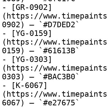
- [GR-0902]
(https://www.timepaints
0902) — `#D7DED2`

- [YG-0159]
(https://www.timepaints
0159) — `#61613B`

- [YG-0303]
(https://www.timepaints
0303) — `#BAC3B0`

- [K-6067]
(https://www.timepaints
6067) — `#e27675`
