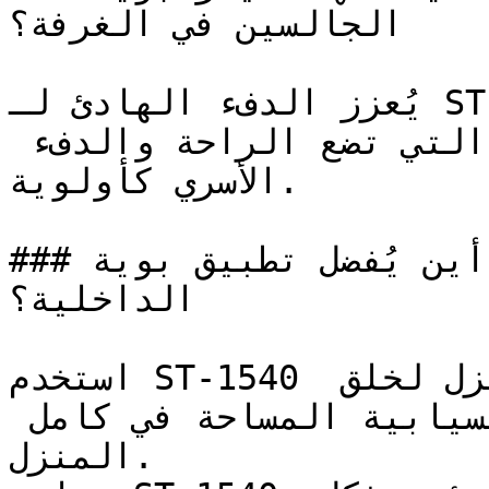
الجالسين في الغرفة؟

يُعزز الدفء الهادئ لـ ST-1540 الشعور بالأمان النفسي، 
ليكون لوناً مثالياً للمنازل التي تضع الراحة والدفء 
الأسري كأولوية.

### أين يُفضل تطبيق بوية ST-1540 في المساحات 
الداخلية؟

استخدم ST-1540 في الممرات ومداخل المنزل لخلق 
استمرارية بصرية وإحساس بانسيابية المساحة في كامل 
المنزل.
