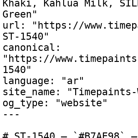
Khaki, Kahlua Milk, SIL
Green"

url: "https://www.timep
ST-1540"

canonical: 
"https://www.timepaints
1540"

language: "ar"

site_name: "Timepaints-
og_type: "website"

---

# ST-1540 — `#B7AE98` — معاينة اللون | Time Paint