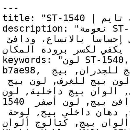
---

title: "ST-1540 | الألوان | دهانات تايم"

description: "نعومة ST-1540 تجعله خياراً مرناً 
وعملياً — فاتح بما يكفي ليعطي إحساساً بالاتساع، ودافئ 
ما يكفي لكسر برودة المكان
keywords: "لون ST-1540, كود اللون ST-1540, لون هكس 
b7ae98, دهان بيج, طلاء بيج, ألوان بيج للجدران, بيج 
دافئ, دهان فاتح بيج, لون بيج للغرف, لون بيج 
للمنزل, الوان بيج داخلية, لون ST-1540 ن
1540 دهان, ألوان بيج فاتح, دهان دافئ بيج, لون أصفر 
تحتي بيج, ألوان بيج للمطبخ, دهان داخلي بيج, لوحة 
ألوان بيج, كتالوج ألوان ST-1540, ST-1540, Explorer 