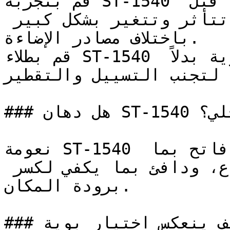
قم بتجربة ST-1540 على مساحة صغيرة أو لوحة عينة قبل 
اعتماده — فالدرجات الفاتحة تتأثر وتتغير بشكل كبير 
باختلاف مصادر الإضاءة.

قم بطلاء ST-1540 على شكل طبقات رقيقة ومتساوية بدلاً 
ة لتجنب التسييل والتقطير
### هل دهان ST-1540 خيار مناسب للتصميم الداخلي؟

نعومة ST-1540 تجعله خياراً مرناً وعملياً — فاتح بما 
يكفي ليعطي إحساساً بالاتساع، ودافئ بما يكفي لكسر 
برودة المكان.

### كيف ينعكس اختيار بوية ST-1540 على نفسية 