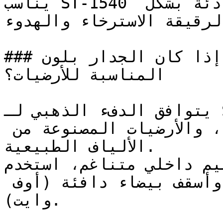
يناسب ST-1540 غرف النوم وغرف القراءة الهادئة بشكل 
لرقيقة الاسترخاء والهدوء
### إذا كان الجدار بلون ST-1540، فما هي الألوان 
المناسبة للأرضيات؟

يتوافق الدفء الذهبي لـ ST-1540 مع السيراميك 
الترابي، والأقمشة الكتانية، والأرضيات المصنوعة من 
الألياف الطبيعية.

على تصميم داخلي متناغم، استخدم
لمسات من البني المحروق وأسقف بيضاء دافئة (أوف 
وايت).
