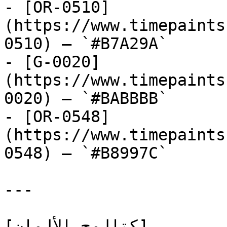
- [OR-0510]
(https://www.timepaints
0510) — `#B7A29A`

- [G-0020]
(https://www.timepaints
0020) — `#BABBBB`

- [OR-0548]
(https://www.timepaints
0548) — `#B8997C`

---

[كتالوج الألوان]