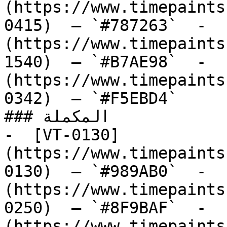
(https://www.timepaints
0415)  — `#787263`  -  
(https://www.timepaints
1540)  — `#B7AE98`  -  
(https://www.timepaints
0342)  — `#F5EBD4`  

### المكملة

-  [VT-0130]
(https://www.timepaints
0130)  — `#989AB0`  -  
(https://www.timepaints
0250)  — `#8F9BAF`  -  
(https://www.timepaints