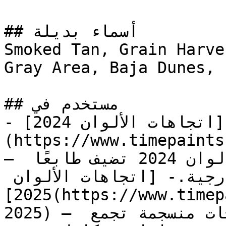
## أسماء بديلة

Smoked Tan, Grain Harvest, ساند بيج , SAND
Gray Area, Baja Dunes, 
## مستخدم في

- [اتجاهات الألوان 2024]
(https://www.timepaints
— تشكيلة جريئة وخالدة من ألوان 2024 تضيف طابعًا 
فريدًا لأي مساحة داخلية أو خارجية.- [اتجاهات الألوان 
2025](https://www.timepaints.com/ar/colors/trends-
2025) — استكشف لوحة توازن 2025 — درجات منسجمة تجمع 