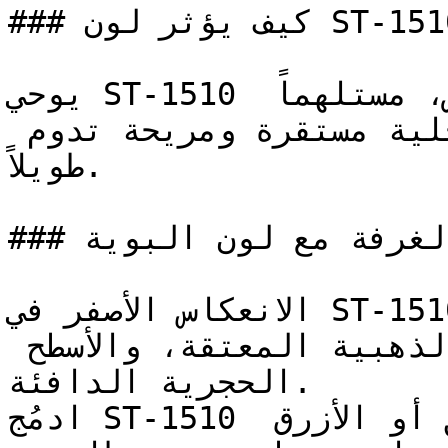
### كيف يؤثر لون ST-1510 على الإضاءة واتساع الغرفة؟

يوحي ST-1510 بالموثوقية والارتباط بالأرض، مستلهماً 
دفء الطبيعة لخلق بيئة داخلية مستقرة ومريحة تدوم 
طويلاً.

### كيف أنسق ديكور الغرفة مع لون البوية ST-1510؟

الانعكاس الأصفر في ST-1510 يجعله يتكامل بروعة مع 
النحاس الممشط، والإكسسوارات الذهبية المعتقة، والأسطح 
الحجرية الدافئة.

ادمُج ST-1510 مع الأخضر الغابي العميق أو الأزرق 