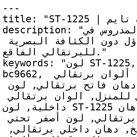
---

title: "ST-1225 | الألوان | دهانات تايم"

description: "الدفء المدروس في ST-1225 يمنح الغرف 
إحساساً بالترحيب والتفاؤل دون الكثافة البصرية 
للبرتقالي الفاقع."

keywords: "لون ST-1225, كود اللون ST-1225, لون هكس 
bc9662, دهان برتقالي, طلاء برتقالي, ألوان برتقالي 
للجدران, برتقالي دافئ, دهان فاتح برتقالي, لون 
برتقالي للغرف, لون برتقالي للمنزل, الوان برتقالي 
داخلية, لون ST-1225 للدهان, ST-1225 دهان, ألوان 
برتقالي فاتح, دهان دافئ برتقالي, لون أصفر تحتي 
برتقالي, ألوان برتقالي للمطبخ, دهان داخلي برتقالي, 