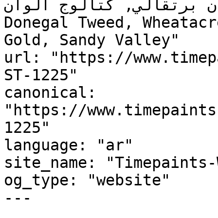
لوحة ألوان برتقالي, كتالوج ألوان ST-
Donegal Tweed, Wheatacr
Gold, Sandy Valley"

url: "https://www.timep
ST-1225"

canonical: 
"https://www.timepaints
1225"

language: "ar"

site_name: "Timepaints-
og_type: "website"

---
