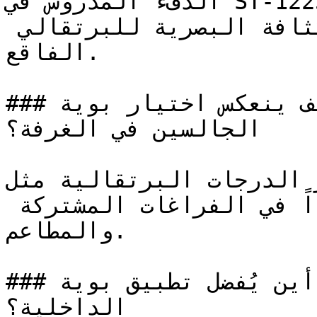
الدفء المدروس في ST-1225 يمنح الغرف إحساساً 
بالترحيب والتفاؤل دون الكثافة البصرية للبرتقالي 
الفاقع.

### كيف ينعكس اختيار بوية ST-1225 على نفسية 
الجالسين في الغرفة؟

تُحفّز الدرجات البرتقالية مثل ST-1225 وتفتح
الشهية — ولذا فهي مفضلة جداً في الفراغات المشتركة 
والمطاعم.

### أين يُفضل تطبيق بوية ST-1225 في المساحات 
الداخلية؟
