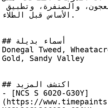
للسطح — معالجة التشققات بالمعجون، والصنفرة، وتطبيق 
الأساس قبل الطلاء.

## أسماء بديلة

Donegal Tweed, Wheatacr
Gold, Sandy Valley

## اكتشف المزيد

- [NCS S 6020-G30Y]
(https://www.timepaints