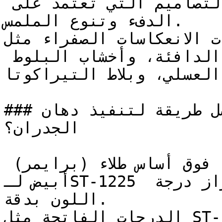
المجففة بالشمس، مما يدعم التصاميم التي تعتمد على 
الدفء وتنوع الملمس.

الألوان ذات الانعكاسات الصفراء مثل S
بشكل طبيعي مع الأخشاب الدافئة، وأخشاب البلوط 
العسلي، وبلاط التيراكوتا.

### ما هي أفضل طريقة لتنفيذ دهان ST-1225 على 
الجدران؟

يُنصح بطلاء وجهين (طبقتين) فوق أساس طلاء (برايمر) 
أبيض لـST-1225 لضمان تغطية متساوية وإبراز درجة 
اللون بدقة.

الدرجات الفاتحة مثل ST-1225 تتطلب تجهيزاً سليماً 