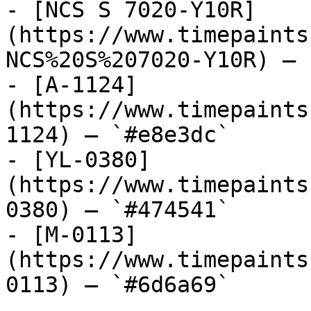
- [NCS S 7020-Y10R]
(https://www.timepaints
NCS%20S%207020-Y10R) — 
- [A-1124]
(https://www.timepaints
1124) — `#e8e3dc`

- [YL-0380]
(https://www.timepaints
0380) — `#474541`

- [M-0113]
(https://www.timepaints
0113) — `#6d6a69`
