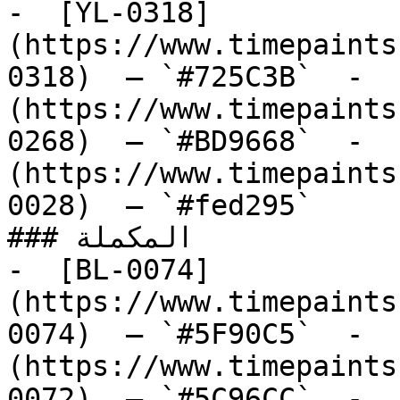
-  [YL-0318]
(https://www.timepaints
0318)  — `#725C3B`  -  
(https://www.timepaints
0268)  — `#BD9668`  -  
(https://www.timepaints
0028)  — `#fed295`  

### المكملة

-  [BL-0074]
(https://www.timepaints
0074)  — `#5F90C5`  -  
(https://www.timepaints
0072)  — `#5C96CC`  -  