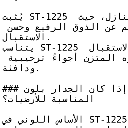
يُثبت ST-1225 فعاليته في مداخل الفلل والمنازل، حيث 
يترك انطباعاً أولاً ينم عن الذوق الرفيع وحسن 
الاستقبال.

يتناسب ST-1225 مع غرف المعيشة وصالات الاستقبال 
المنزلية، حيث يخلق حضوره المتزن أجواءً ترحيبية 
ودافئة.

### إذا كان الجدار بلون ST-1225، فما هي الألوان 
المناسبة للأرضيات؟

الأساس اللوني في ST-1225 يربطه بالمواد الطبيعية 