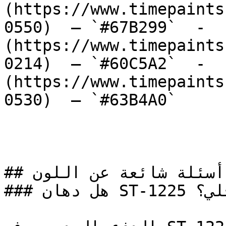
(https://www.timepaints
0550)  — `#67B299`  -  
(https://www.timepaints
0214)  — `#60C5A2`  -  
(https://www.timepaints
0530)  — `#63B4A0`  

## أسئلة شائعة عن اللون

### هل دهان ST-1225 خيار مناسب للتصميم الداخلي؟
