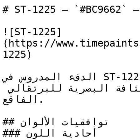
# ST-1225 — `#BC9662` — معاينة اللون | Time Paint
![ST-1225]
(https://www.timepaints
1225)

الدفء المدروس في ST-1225 يمنح الغرف إحساساً 
بالترحيب والتفاؤل دون الكثافة البصرية للبرتقالي 
الفاقع.

## توافقيات الألوان

### أحادية اللون
