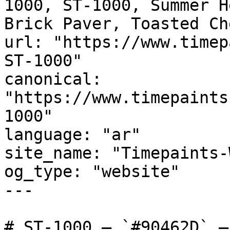
1000, ST-1000, Summer Heat, Rusty
Brick Paver, Toasted Ch
url: "https://www.timep
ST-1000"

canonical: 
"https://www.timepaints
1000"

language: "ar"

site_name: "Timepaints-
og_type: "website"

---

# ST-1000 — `#90462D` — معاينة اللون | Time Paint