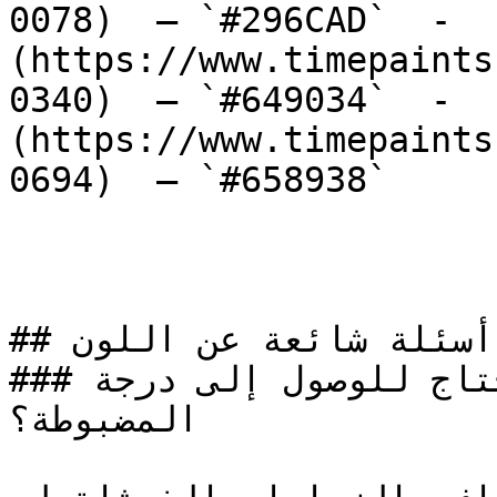
0078)  — `#296CAD`  -  
(https://www.timepaints
0340)  — `#649034`  -  
(https://www.timepaints
0694)  — `#658938`  

## أسئلة شائعة عن اللون

### كم وجه (طبقة) تحتاج للوصول إلى درجة ST-1000 
المضبوطة؟
