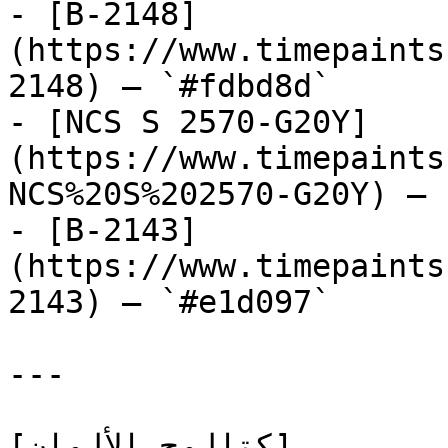
- [B-2148]
(https://www.timepaints
2148) — `#fdbd8d`

- [NCS S 2570-G20Y]
(https://www.timepaints
NCS%20S%202570-G20Y) — 
- [B-2143]
(https://www.timepaints
2143) — `#e1d097`

---

[كتالوج الألوان]