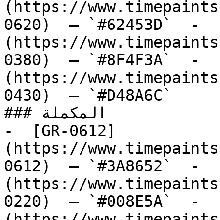
(https://www.timepaints
0620)  — `#62453D`  -  
(https://www.timepaints
0380)  — `#8F4F3A`  -  
(https://www.timepaints
0430)  — `#D48A6C`  

### المكملة

-  [GR-0612]
(https://www.timepaints
0612)  — `#3A8652`  -  
(https://www.timepaints
0220)  — `#008E5A`  -  
(https://www.timepaints