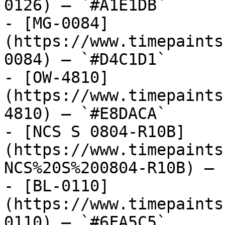
0126) — `#A1E1DB`

- [MG-0084]
(https://www.timepaints
0084) — `#D4C1D1`

- [OW-4810]
(https://www.timepaints
4810) — `#E8DACA`

- [NCS S 0804-R10B]
(https://www.timepaints
NCS%20S%200804-R10B) — 
- [BL-0110]
(https://www.timepaints
0110) — `#6FA5C5`
