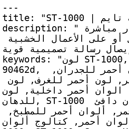
---

title: "ST-1000 | الألوان | دهانات تايم"

description: "هذا هو الأحمر الذي يجذب الأنظار مباشرة 
عند تطبيقه على جدار رئيسي أو على الأعمال الخشبية 
لإيصال رسالة تصميمية قوية."
keywords: "لون ST-1000, كود اللون ST-1000, لون هكس 
90462d, دهان أحمر, طلاء أحمر, ألوان أحمر للجدران, 
أحمر دافئ, دهان متوسط أحمر, لون أحمر للغرف, لون 
لمنزل, الوان أحمر داخلية, لون
للدهان, ST-1000 دهان, ألوان أحمر متوسط, دهان دافئ 
أحمر, لون لا يوجد تحتي أحمر, ألوان أحمر للمطبخ, 
 ألوان أحمر, كتالوج ألوان