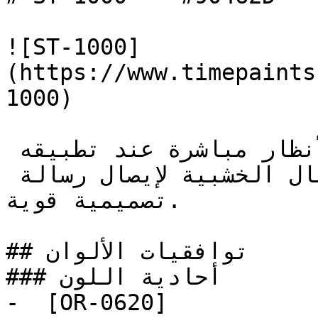
![ST-1000]
(https://www.timepaints
1000)

هذا هو الأحمر الذي يجذب الأنظار مباشرة عند تطبيقه 
على جدار رئيسي أو على الأعمال الخشبية لإيصال رسالة 
تصميمية قوية.

## توافقيات الألوان

### أحادية اللون

-  [OR-0620]