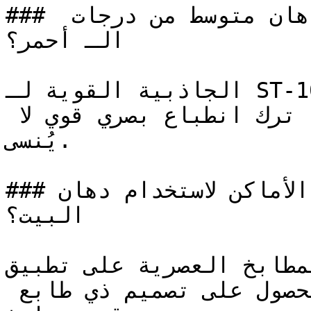
### ما هي الأجواء التي يخلقها دهان متوسط من درجات 
الـ أحمر؟

الجاذبية القوية لـ ST-1000 تجعله خياراً استراتيجياً 
للمساحات التي يُقصد منها ترك انطباع بصري قوي لا 
يُنسى.

### ما هي أفضل الأماكن لاستخدام دهان ST-1000 في 
البيت؟

تعتمد المطابخ العصرية على تطبيق ST-100
السفلية أو وحدات الجزيرة للحصول على تصميم ذي طابع 