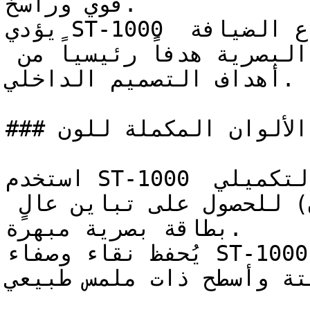
قوي وراسخ.

يؤدي ST-1000 دوره بامتياز في قطاع الضيافة 
والمطاعم، حيث تعتبر الحيوية البصرية هدفاً رئيسياً من 
أهداف التصميم الداخلي.

### ما هي أفضل خيارات الألوان المكملة للون ST-1000؟

استخدم ST-1000 جنباً إلى جنب مع لونه التكميلي 
(المعاكس في عجلة الألوان) للحصول على تباين عالٍ 
بطاقة بصرية مبهرة.

يُحفظ نقاء وصفاء ST-1000 على أفضل وجه عند إحاطته 
فتة وأسطح ذات ملمس طبيعي