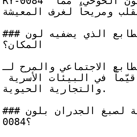
RY-0084 برتقالي فاتح وهادئ يميل للون الخوخي، مما 
لقلب ومريحاً لغرف المعيشة
### ما هو الطابع الذي يضفيه لون RY-0084 على 
المكان؟

يُقلل الطابع الاجتماعي والمرح لـ RY-0084
ويدعو للتواصل، مما يجعله قيّماً في البيئات الأسرية 
والتجارية الحيوية.

### ما هي المساحات المثالية لصبغ الجدران بلون RY-
0084؟
