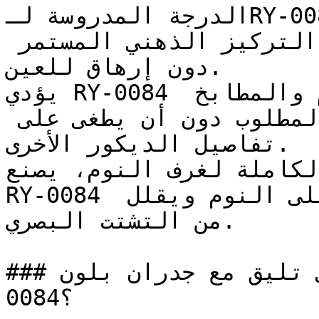
الدرجة المدروسة لـRY-0084 تعمل بكفاءة في المكاتب 
المنزلية والمكتبات، لتدعم التركيز الذهني المستمر 
دون إرهاق للعين.

يؤدي RY-0084 دوراً رائعاً في مساحات الطعام والمطابخ 
المفتوحة، حيث يوفر الدفء المطلوب دون أن يطغى على 
تفاصيل الديكور الأخرى.

لكاملة لغرف النوم، يصنع
RY-0084 تأثيراً محتوياً وهادئاً يشجع على النوم ويقلل 
من التشتت البصري.

### ما ألوان الأثاث التي تليق مع جدران بلون RY-
0084؟
