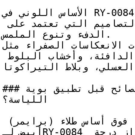
الأساس اللوني في RY-0084 يربطه بالمواد الطبيعية 
المجففة بالشمس، مما يدعم التصاميم التي تعتمد على 
الدفء وتنوع الملمس.

الألوان ذات الانعكاسات الصفراء مثل R
بشكل طبيعي مع الأخشاب الدافئة، وأخشاب البلوط 
العسلي، وبلاط التيراكوتا.

### ما هي أهم النصائح قبل تطبيق بوية RY-0084 على 
اللياسة؟

يُنصح بطلاء وجهين (طبقتين) فوق أساس طلاء (برايمر) 
أبيض لـRY-0084 لضمان تغطية متساوية وإبراز درجة 