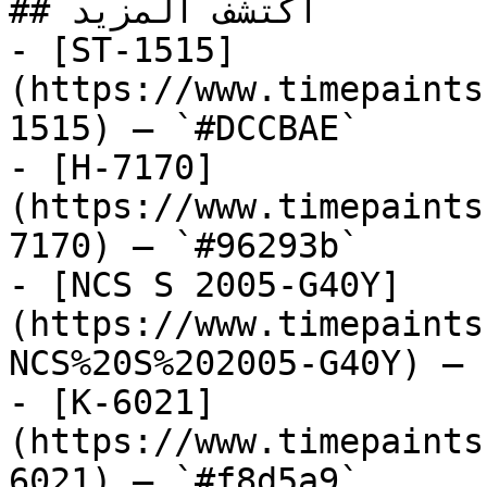
## اكتشف المزيد

- [ST-1515]
(https://www.timepaints
1515) — `#DCCBAE`

- [H-7170]
(https://www.timepaints
7170) — `#96293b`

- [NCS S 2005-G40Y]
(https://www.timepaints
NCS%20S%202005-G40Y) — 
- [K-6021]
(https://www.timepaints
6021) — `#f8d5a9`
