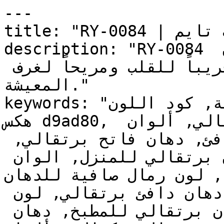
---

title: "RY-0084 | الألوان | دهانات تايم"

description: "RY-0084 برتقالي فاتح وهادئ يميل للون 
الخوخي، مما يجعله لوناً قريباً للقلب ومريحاً لغرف 
المعيشة."

keywords: "لون رمال صافية, كود اللون RY-0084, لون 
هكس d9ad80, دهان برتقالي, طلاء برتقالي, ألوان 
برتقالي للجدران, برتقالي دافئ, دهان فاتح برتقالي, 
لون برتقالي للغرف, لون برتقالي للمنزل, الوان 
داخلية, لون رمال صافية للدهان
دهان, ألوان برتقالي فاتح, دهان دافئ برتقالي, لون 
أصفر تحتي برتقالي, ألوان برتقالي للمطبخ, دهان 