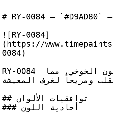
# RY-0084 — `#D9AD80` — معاينة اللون | Time Paint
![RY-0084]
(https://www.timepaints
0084)

RY-0084 برتقالي فاتح وهادئ يميل للون الخوخي، مما 
لقلب ومريحاً لغرف المعيشة
## توافقيات الألوان

### أحادية اللون
