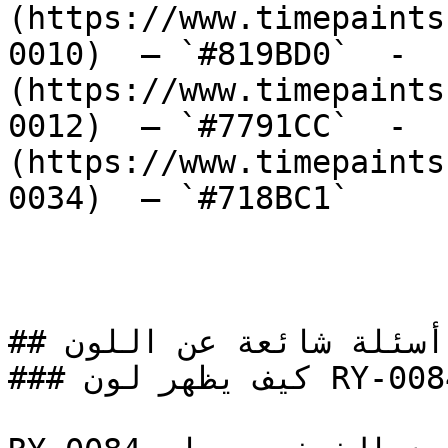
(https://www.timepaints
0010)  — `#819BD0`  -  
(https://www.timepaints
0012)  — `#7791CC`  -  
(https://www.timepaints
0034)  — `#718BC1`  

## أسئلة شائعة عن اللون

### كيف يظهر لون RY-0084 في الغرف مع الإضاءة؟
