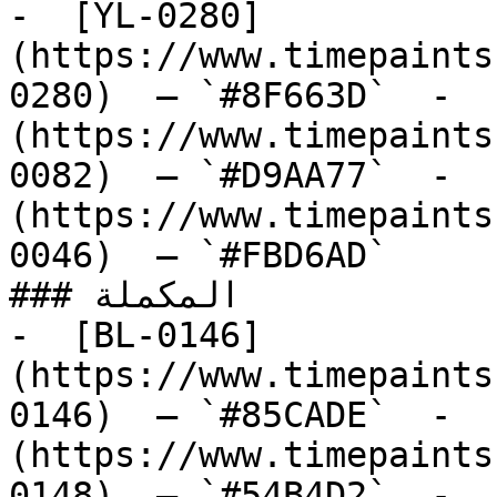
-  [YL-0280]
(https://www.timepaints
0280)  — `#8F663D`  -  
(https://www.timepaints
0082)  — `#D9AA77`  -  
(https://www.timepaints
0046)  — `#FBD6AD`  

### المكملة

-  [BL-0146]
(https://www.timepaints
0146)  — `#85CADE`  -  
(https://www.timepaints
0148)  — `#54B4D2`  -  