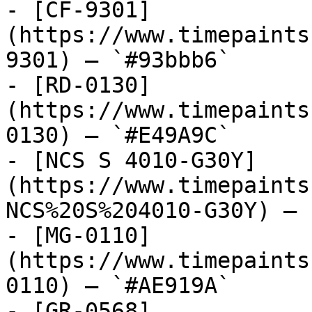
- [CF-9301]
(https://www.timepaints
9301) — `#93bbb6`

- [RD-0130]
(https://www.timepaints
0130) — `#E49A9C`

- [NCS S 4010-G30Y]
(https://www.timepaints
NCS%20S%204010-G30Y) — 
- [MG-0110]
(https://www.timepaints
0110) — `#AE919A`

- [GR-0568]