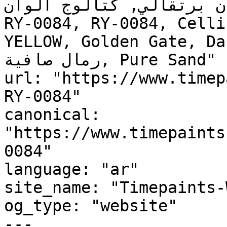
ن برتقالي, كتالوج ألوان
RY-0084, RY-0084, Celli
YELLOW, Golden Gate, Da
رمال صافية, Pure Sand"

url: "https://www.timep
RY-0084"

canonical: 
"https://www.timepaints
0084"

language: "ar"

site_name: "Timepaints-
og_type: "website"

---
