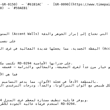
-GR-0150)  — `#61B1AC`  -  [GR-0090](https://www.timepai
0)  — `#59AEB1`  

على جدرانها.

استخدم فرشاة عالية الجودة RD-0294.
