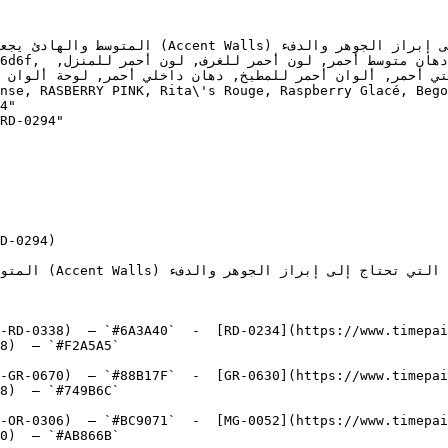
4"

RD-0294"

D-0294)

-RD-0338)  — `#6A3A40`  -  [RD-0234](https://www.timepai
8)  — `#F2A5A5`  

-GR-0670)  — `#88B17F`  -  [GR-0630](https://www.timepai
8)  — `#749B6C`  

-OR-0306)  — `#BC9071`  -  [MG-0052](https://www.timepai
0)  — `#AB866B`  
