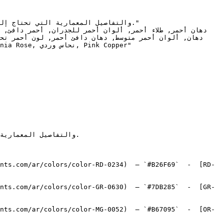
nts.com/ar/colors/color-RD-0234)  — `#B26F69`  -  [RD-
nts.com/ar/colors/color-GR-0630)  — `#7DB285`  -  [GR-
nts.com/ar/colors/color-MG-0052)  — `#B67095`  -  [OR-