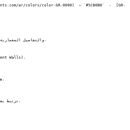
nts.com/ar/colors/color-GR-0090)  — `#5CB0B0`  -  [GR-