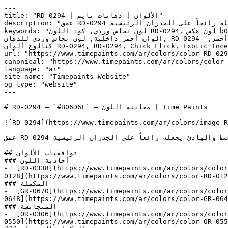
---

title: "RD-0294 | الألوان | دهانات تايم"

description: "عمق RD-0294 المتوسط والهادئ يجعله رائعاً على الجدران الرئيسية (Accent Walls) والتفاصيل المعمارية التي تحتاج إلى إبراز الجوهر والدفء."

keywords: "لون نحاس وردي, كود اللون RD-0294, لون هكس b06d6f, دهان أحمر, طلاء أحمر, ألوان أحمر للجدران, أحمر دافئ, دهان متوسط أحمر, لون أحمر للغرف, لون أحمر للمنزل, 
الوان أحمر داخلية, لون نحاس وردي للدهان, RD-0294 دهان, ألوان أحمر متوسط, دهان دافئ أحمر, لون أحمر تحتي أحمر, ألوان أحمر للمطبخ, دهان داخلي أحمر, لوحة ألوان أحمر, 
كتالوج ألوان RD-0294, RD-0294, Chick Flick, Exotic Incense, RASBERRY PINK, Rita\'s Rouge, Raspberry Glacé, Begonia Rose, نحاس وردي, Pink Copper"

url: "https://www.timepaints.com/ar/colors/color-RD-029
canonical: "https://www.timepaints.com/ar/colors/color-
language: "ar"

site_name: "Timepaints-Website"

og_type: "website"

---

# RD-0294 — `#B06D6F` — معاينة اللون | Time Paints

![RD-0294](https://www.timepaints.com/ar/colors/image-R
عمق RD-0294 المتوسط والهادئ يجعله رائعاً على الجدران الرئيسية (Accent Walls) والتفاصيل المعمارية التي تحتاج إلى إبراز الجوهر والدفء.

## توافقيات الألوان

### أحادية اللون

-  [RD-0338](https://www.timepaints.com/ar/colors/color
0128](https://www.timepaints.com/ar/colors/color-RD-012
### المكملة

-  [GR-0670](https://www.timepaints.com/ar/colors/color
0648](https://www.timepaints.com/ar/colors/color-GR-064
### المتجانسة

-  [OR-0306](https://www.timepaints.com/ar/colors/color
0550](https://www.timepaints.com/ar/colors/color-OR-055