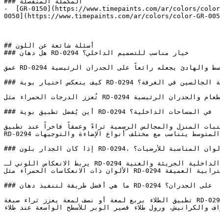
### المكملة المنفصلة

-  [GR-0150](https://www.timepaints.com/ar/colors/color
0050](https://www.timepaints.com/ar/colors/color-GR-005
## أسئلة شائعة عن اللون

### هل دهان RD-0294 خيار مناسب للتصميم الداخلي؟

عمق RD-0294 المتوسط والهادئ يجعله رائعاً على الجدران الرئيسية (Accent Walls) والتفاصيل المعمارية التي تحتاج إلى إبراز الجوهر والدفء.

### كيف ينعكس اختيار بوية RD-0294 على نفسية الجالسين في الغرفة؟

تُعزز الدرجات الحمراء مثل RD-0294 اليقظة الجسدية، مما يجعلها شديدة الفعالية في غرف الطعام والجدران الرئيسية (Accent Walls).

### أين يُفضل تطبيق بوية RD-0294 في المساحات الداخلية؟

تكتسب مكتبات المنزل والمجالس الرسمية ثراءً وعمقاً فاخراً عند تطبيق RD-0294  الأساسية
RD-0294 هو خيار مرن جداً لغرف المعيشة، والمجالس، والدراسة — فعمقه المتوسط يتناسب مع مختلف أنواع الإضاءة والتوجيهات.

### إذا كان الجدار بلون RD-0294، فما هي الألوان المناسبة للأرضيات؟

يربط الانعكاس اللوني لـ RD-0294 بالمنطقة الأدفأ في عجلة الألوان، مما يدعم التصاميم الداخلية الجريئة والغنية.

الألوان ذات الانعكاسات الحمراء مثل RD-0294 ترتبط بشكل طبيعي مع ألوان التيراكوتا، والصدأ، ودرجات البرغندي الترابية العميقة.

### ما هي أفضل طريقة لتنفيذ دهان RD-0294 على الجدران؟

تطبيق الطلاء بربع لمعة أو نصف لمعة يعزز ثراء صبغة RD-0294 ويوفر قابلية تنظيف ممتازة لمعظم غرف المنزل.

 للأطراف والكرانيش، ورول طلاء قصير الوبر للأسطح الواسعة عند طلاء