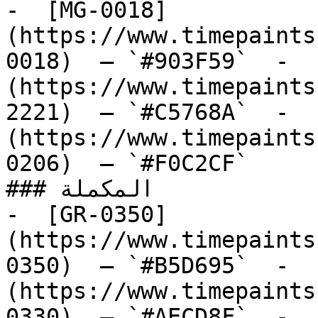
-  [MG-0018]
(https://www.timepaints
0018)  — `#903F59`  -  
(https://www.timepaints
2221)  — `#C5768A`  -  
(https://www.timepaints
0206)  — `#F0C2CF`  

### المكملة

-  [GR-0350]
(https://www.timepaints
0350)  — `#B5D695`  -  
(https://www.timepaints
0330)  — `#AECD8F`  -  