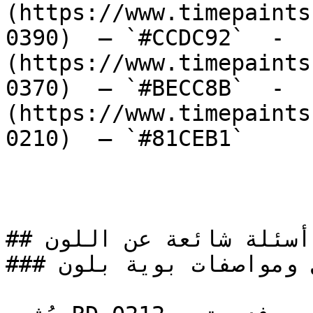
(https://www.timepaints
0390)  — `#CCDC92`  -  
(https://www.timepaints
0370)  — `#BECC8B`  -  
(https://www.timepaints
0210)  — `#81CEB1`  

## أسئلة شائعة عن اللون

### ما هي تفاصيل ومواصفات بوية بلون RD-0212؟
