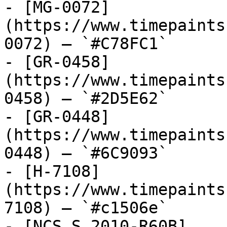
- [MG-0072]
(https://www.timepaints
0072) — `#C78FC1`

- [GR-0458]
(https://www.timepaints
0458) — `#2D5E62`

- [GR-0448]
(https://www.timepaints
0448) — `#6C9093`

- [H-7108]
(https://www.timepaints
7108) — `#c1506e`

- [NCS S 2010-R60B]