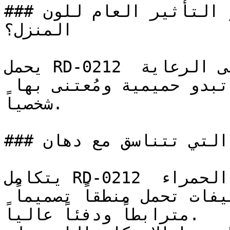
### ما هو التأثير العام للون RD-0212 على ديكور 
المنزل؟

يحمل RD-0212 ارتباطات عاطفية دافئة تدل على الرعاية 
والترحيب، ليخلق مساحات تبدو حميمية ومُعتنى بها 
شخصياً.

### ما هي الألوان التي تتناسق مع دهان RD-0212؟

يتكامل RD-0212 بشكل طبيعي مع عائلة الألوان الحمراء 
والبرتقالية — وهي توليفات تحمل منطقاً تصميماً 
مترابطاً ودفئاً عالياً.
