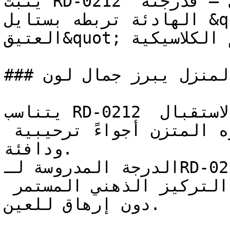
يُثبت RD-0212 المدى الاحترافي للون الوردي — فدرجته 
الهادئة تربطه بستايل &quot;الوردي المغبر/
العتيق&quot; المشهور في التصاميم الكلاسيكية.

### في أي زوايا المنزل يبرز جمال لون RD-0212؟

يتناسب RD-0212 مع غرف المعيشة وصالات الاستقبال 
المنزلية، حيث يخلق حضوره المتزن أجواءً ترحيبية 
ودافئة.

الدرجة المدروسة لـRD-0212 تعمل بكفاءة في المكاتب 
المنزلية والمكتبات، لتدعم التركيز الذهني المستمر 
دون إرهاق للعين.
