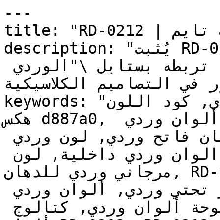
---

title: "RD-0212 | الألوان | دهانات تايم"

description: "يُثبت RD-0212 المدى الاحترافي للون 
الوردي — فدرجته الهادئة تربطه بستايل \"الوردي 
ور في التصاميم الكلاسيكية
keywords: "لون مرجاني وردي, كود اللون RD-0212, لون 
هكس d887a0, دهان وردي, طلاء وردي, ألوان وردي 
للجدران, وردي دافئ, دهان فاتح وردي, لون وردي 
للغرف, لون وردي للمنزل, الوان وردي داخلية, لون 
مرجاني وردي للدهان, RD-0212 دهان, ألوان وردي فاتح, 
دهان دافئ وردي, لون أحمر تحتي وردي, ألوان وردي 
للمطبخ, دهان داخلي وردي, لوحة ألوان وردي, كتالوج 