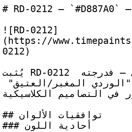
# RD-0212 — `#D887A0` — معاينة اللون | Time Paint
![RD-0212]
(https://www.timepaints
0212)

يُثبت RD-0212 المدى الاحترافي للون الوردي — فدرجته 
الهادئة تربطه بستايل "الوردي المغبر/العتيق" 
ور في التصاميم الكلاسيكية
## توافقيات الألوان

### أحادية اللون
