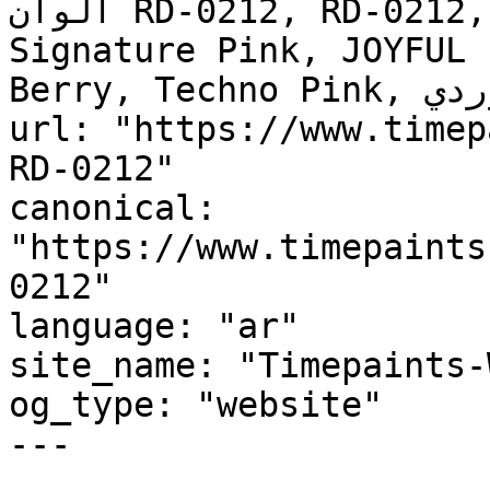
ألوان RD-0212, RD-0212, Springtime Bloom, 
Signature Pink, JOYFUL 
Berry, Techno Pink, مرجاني وردي, Pink Coral"

url: "https://www.timep
RD-0212"

canonical: 
"https://www.timepaints
0212"

language: "ar"

site_name: "Timepaints-
og_type: "website"

---
