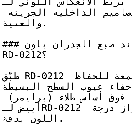
يربط الانعكاس اللوني لـ RD-0212 بالمنطقة الأدفأ في 
عجلة الألوان، مما يدعم التصاميم الداخلية الجريئة 
والغنية.

### كيف تحصل على نتيجة مثالية عند صبغ الجدران بلون 
RD-0212؟

طبّق RD-0212 بلمعة مطفية (مطفي) أو ربع لمعة للحفاظ 
إخفاء عيوب السطح البسيطة
يُنصح بطلاء وجهين (طبقتين) فوق أساس طلاء (برايمر) 
أبيض لـRD-0212 لضمان تغطية متساوية وإبراز درجة 
اللون بدقة.
