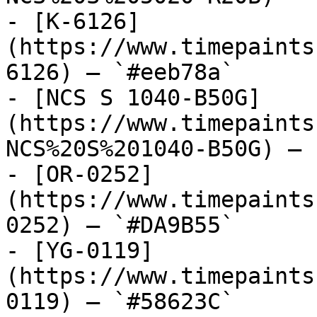
- [K-6126]
(https://www.timepaints
6126) — `#eeb78a`

- [NCS S 1040-B50G]
(https://www.timepaints
NCS%20S%201040-B50G) — 
- [OR-0252]
(https://www.timepaints
0252) — `#DA9B55`

- [YG-0119]
(https://www.timepaints
0119) — `#58623C`
