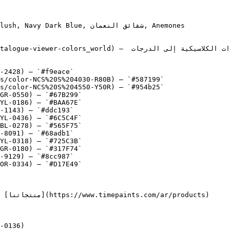
lue, شقائق النعمان, Anemones

-2428) — `#f9eace`

s/color-NCS%20S%204030-R80B) — `#587199`

s/color-NCS%20S%204550-Y50R) — `#954b25`

GR-0550) — `#67B299`

YL-0186) — `#BAA67E`

-1143) — `#ddc193`

YL-0436) — `#6C5C4F`

BL-0278) — `#565F75`

-8091) — `#68adb1`

YL-0318) — `#725C3B`

GR-0180) — `#317F74`

-9129) — `#8cc987`

OR-0334) — `#D17E49`

-0136)