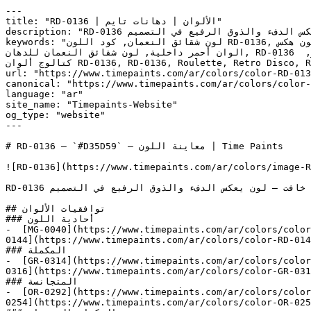
---

title: "RD-0136 | الألوان | دهانات تايم"

description: "RD-0136 أحمر دافئ ومتوسط النطاق بتشبع خافت — لون يعكس الدفء والذوق الرفيع في التصميم."

keywords: "لون شقائق النعمان, كود اللون RD-0136, لون هكس d35d59, دهان أحمر, طلاء أحمر, ألوان أحمر للجدران, أحمر دافئ, دهان فاتح أحمر, لون أحمر للغرف, لون أحمر للمنزل, 
الوان أحمر داخلية, لون شقائق النعمان للدهان, RD-0136 دهان, ألوان أحمر فاتح, دهان دافئ أحمر, لون أحمر تحتي أحمر, ألوان أحمر للمطبخ, دهان داخلي أحمر, لوحة ألوان أحمر, 
كتالوج ألوان RD-0136, RD-0136, Roulette, Retro Disco, RHYTHM, Quite Coral, Raspberry Blush, Navy Dark Blue, شقائق النعمان, Anemones"

url: "https://www.timepaints.com/ar/colors/color-RD-013
canonical: "https://www.timepaints.com/ar/colors/color-
language: "ar"

site_name: "Timepaints-Website"

og_type: "website"

---

# RD-0136 — `#D35D59` — معاينة اللون | Time Paints

![RD-0136](https://www.timepaints.com/ar/colors/image-R
RD-0136 أحمر دافئ ومتوسط النطاق بتشبع خافت — لون يعكس الدفء والذوق الرفيع في التصميم.

## توافقيات الألوان

### أحادية اللون

-  [MG-0040](https://www.timepaints.com/ar/colors/color
0144](https://www.timepaints.com/ar/colors/color-RD-014
### المكملة

-  [GR-0314](https://www.timepaints.com/ar/colors/color
0316](https://www.timepaints.com/ar/colors/color-GR-031
### المتجانسة

-  [OR-0292](https://www.timepaints.com/ar/colors/color
0254](https://www.timepaints.com/ar/colors/color-OR-025