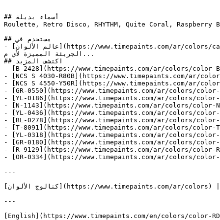
## أسماء بديلة

Roulette, Retro Disco, RHYTHM, Quite Coral, Raspberry Blush, Navy Dark B
## مستخدم في

- [عالم الألوان](https://www.timepaints.com/ar/colors/catalogue-viewer-colors_world) — مجموعة شاملة تغطي الطيف الكامل من الألوان، من المحايدات الكلاسيكية إلى الدرجات 
الجريئة المميزة لأي م...

## اكتشف المزيد

- [B-2428](https://www.timepaints.com/ar/colors/color-B
- [NCS S 4030-R80B](https://www.timepaints.com/ar/color
- [NCS S 4550-Y50R](https://www.timepaints.com/ar/color
- [GR-0550](https://www.timepaints.com/ar/colors/color-
- [YL-0186](https://www.timepaints.com/ar/colors/color-
- [N-1143](https://www.timepaints.com/ar/colors/color-N
- [YL-0436](https://www.timepaints.com/ar/colors/color-
- [BL-0278](https://www.timepaints.com/ar/colors/color-
- [T-8091](https://www.timepaints.com/ar/colors/color-T
- [YL-0318](https://www.timepaints.com/ar/colors/color-
- [GR-0180](https://www.timepaints.com/ar/colors/color-
- [R-9129](https://www.timepaints.com/ar/colors/color-R
- [OR-0334](https://www.timepaints.com/ar/colors/color-
---

[كتالوج الألوان](https://www.timepaints.com/ar/colors) | [منتجاتنا](https://www.timepaints.com/ar/products)

---

[English](https://www.timepaints.com/en/colors/color-RD