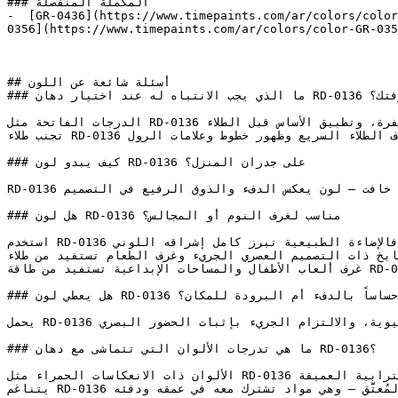
### المكملة المنفصلة

-  [GR-0436](https://www.timepaints.com/ar/colors/color
0356](https://www.timepaints.com/ar/colors/color-GR-035
## أسئلة شائعة عن اللون

### ما الذي يجب الانتباه له عند اختيار دهان RD-0136 لغرفتك؟

الدرجات الفاتحة مثل RD-0136 تتطلب تجهيزاً سليماً للسطح — معالجة التشققات بالمعجون، والصنفرة، وتطبيق الأساس قبل الطلاء.

تجنب طلاء RD-0136 تحت أشعة الشمس المباشرة؛ يُفضل الطلاء في الأوقات المعتدلة لتجنب جفاف الطلاء السريع وظهور خطوط وعلامات الرول.

### كيف يبدو لون RD-0136 على جدران المنزل؟

RD-0136 أحمر دافئ ومتوسط النطاق بتشبع خافت — لون يعكس الدفء والذوق الرفيع في التصميم.

### هل لون RD-0136 مناسب لغرف النوم أو المجالس؟

استخدم RD-0136 في الغرف المضاءة جيداً لتعظيم تأثيره البصري — فالإضاءة الطبيعية تبرز كامل إشراقه اللوني.

المطابخ ذات التصميم العصري الجريء وغرف الطعام تستفيد من طلاء RD-0136 خزائن السفلية أو جزيرة المطبخ
غرف ألعاب الأطفال والمساحات الإبداعية تستفيد من طاقة RD-0136 الإيجابية التي تحفز النشاط وتطلق الخيال.

### هل يعطي لون RD-0136 إحساساً بالدفء أم البرودة للمكان؟

يحمل RD-0136 شحنة عاطفية قوية — فكثافته تعبّر عن الشغف، والحيوية، والالتزام الجريء بإثبات الحضور البصري.

### ما هي تدرجات الألوان التي تتماشى مع دهان RD-0136؟

الألوان ذات الانعكاسات الحمراء مثل RD-0136 ترتبط بشكل طبيعي مع ألوان التيراكوتا، والصدأ، ودرجات البرغندي الترابية العميقة.

يتناغم RD-0136 مع النحاس الدافئ، وإكسسوارات البرونز، والجلد المُعتَّق — وهي مواد تشترك معه في عمقه ودفئه.
