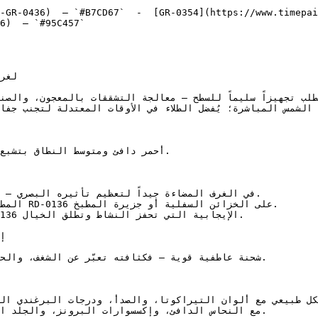
-GR-0436)  — `#B7CD67`  -  [GR-0354](https://www.timepai
6)  — `#95C457`  

على ال.
