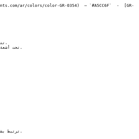
nts.com/ar/colors/color-GR-0354)  — `#A5CC6F`  -  [GR-