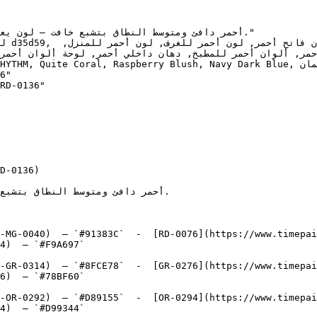
6"

RD-0136"

D-0136)

-MG-0040)  — `#91383C`  -  [RD-0076](https://www.timepai
4)  — `#F9A697`  

-GR-0314)  — `#8FCE78`  -  [GR-0276](https://www.timepai
6)  — `#78BF60`  

-OR-0292)  — `#D89155`  -  [OR-0294](https://www.timepai
4)  — `#D99344`  
