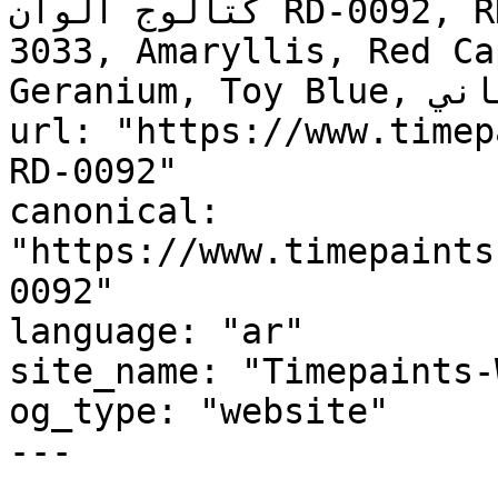
كتالوج ألوان RD-0092, RD-0092, Pearl pink, RAL 
3033, Amaryllis, Red Ca
Geranium, Toy Blue, أحمر توسكاني, Tuscan Red"

url: "https://www.timep
RD-0092"

canonical: 
"https://www.timepaints
0092"

language: "ar"

site_name: "Timepaints-
og_type: "website"

---
