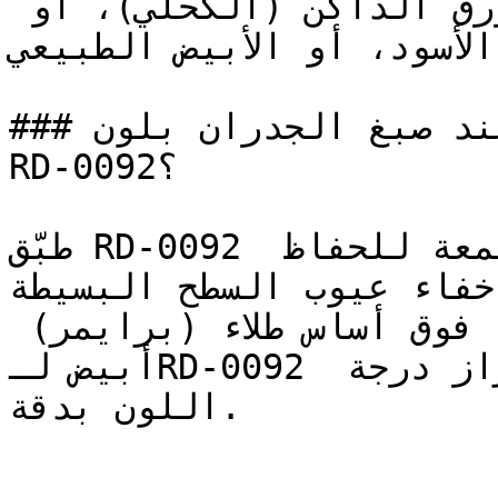
التباين العالي إلى جانب الأزرق الداكن (الكحلي)، أو 
الأسود، أو الأبيض الطبيعي.

### كيف تحصل على نتيجة مثالية عند صبغ الجدران بلون 
RD-0092؟

طبّق RD-0092 بلمعة مطفية (مطفي) أو ربع لمعة للحفاظ 
إخفاء عيوب السطح البسيطة
يُنصح بطلاء وجهين (طبقتين) فوق أساس طلاء (برايمر) 
أبيض لـRD-0092 لضمان تغطية متساوية وإبراز درجة 
اللون بدقة.
