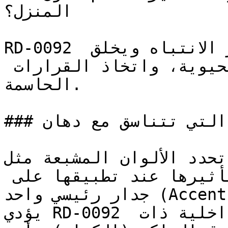
المنزل؟

RD-0092 هو لون عالي الطاقة يستثير الانتباه ويخلق 
بيئات ترتبط بالثقة، الحيوية، واتخاذ القرارات 
الحاسمة.

### ما هي الألوان التي تتناسق مع دهان RD-0092؟

تحدد الألوان المشبعة مثل RD-0092 التصاميم المعاصرة 
الجريئة — وتكون في أوج تأثيرها عند تطبيقها على 
جدار رئيسي واحد (Accent Wall).

يؤدي RD-0092 دوره بقوة في التصاميم الداخلية ذات 