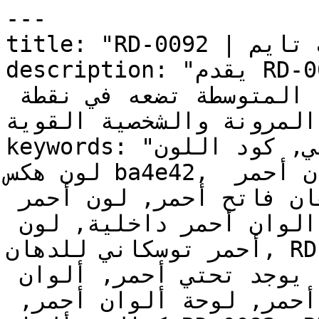
---

title: "RD-0092 | الألوان | دهانات تايم"

description: "يقدم RD-0092 الثقل البصري لخيار طلاء 
جريء ولكنه راقٍ — ودرجته المتوسطة تضعه في نقطة 
ن المرونة والشخصية القوية
keywords: "لون أحمر توسكاني, كود اللون RD-0092, 
لون هكس ba4e42, دهان أحمر, طلاء أحمر, ألوان أحمر 
للجدران, أحمر دافئ, دهان فاتح أحمر, لون أحمر 
للغرف, لون أحمر للمنزل, الوان أحمر داخلية, لون 
أحمر توسكاني للدهان, RD-0092 دهان, ألوان أحمر 
فاتح, دهان دافئ أحمر, لون لا يوجد تحتي أحمر, ألوان 
أحمر للمطبخ, دهان داخلي أحمر, لوحة ألوان أحمر, 