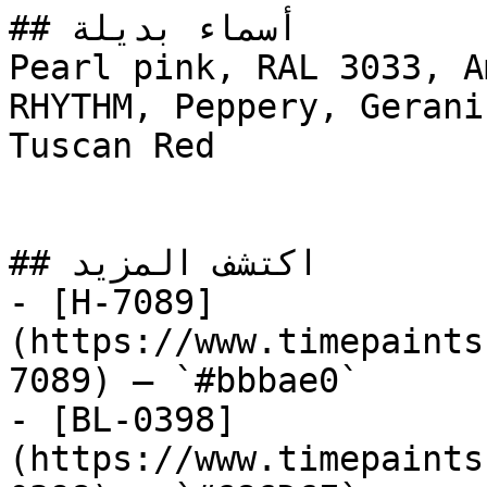
## أسماء بديلة

Pearl pink, RAL 3033, A
RHYTHM, Peppery, Geranium, Toy 
Tuscan Red

## اكتشف المزيد

- [H-7089]
(https://www.timepaints
7089) — `#bbbae0`

- [BL-0398]
(https://www.timepaints