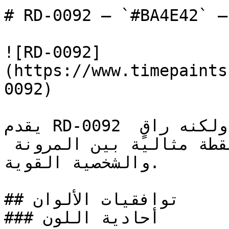
# RD-0092 — `#BA4E42` — معاينة اللون | Time Paint
![RD-0092]
(https://www.timepaints
0092)

يقدم RD-0092 الثقل البصري لخيار طلاء جريء ولكنه راقٍ 
— ودرجته المتوسطة تضعه في نقطة مثالية بين المرونة 
والشخصية القوية.

## توافقيات الألوان

### أحادية اللون
