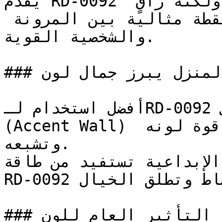
يقدم RD-0092 الثقل البصري لخيار طلاء جريء ولكنه راقٍ 
— ودرجته المتوسطة تضعه في نقطة مثالية بين المرونة 
والشخصية القوية.

### في أي زوايا المنزل يبرز جمال لون RD-0092؟

أفضل استخدام لـRD-0092 هو تطبيقه على جدار رئيسي 
(Accent Wall) أو على سطح محدد لإبراز قوة لونه 
وتشبعه.

الإبداعية تستفيد من طاقة
RD-0092 الإيجابية التي تحفز النشاط وتطلق الخيال.

### ما هو التأثير العام للون RD-0092 على ديكور 