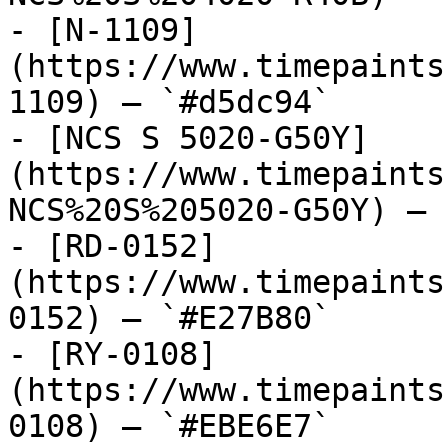
- [N-1109]
(https://www.timepaints
1109) — `#d5dc94`

- [NCS S 5020-G50Y]
(https://www.timepaints
NCS%20S%205020-G50Y) — 
- [RD-0152]
(https://www.timepaints
0152) — `#E27B80`

- [RY-0108]
(https://www.timepaints
0108) — `#EBE6E7`
