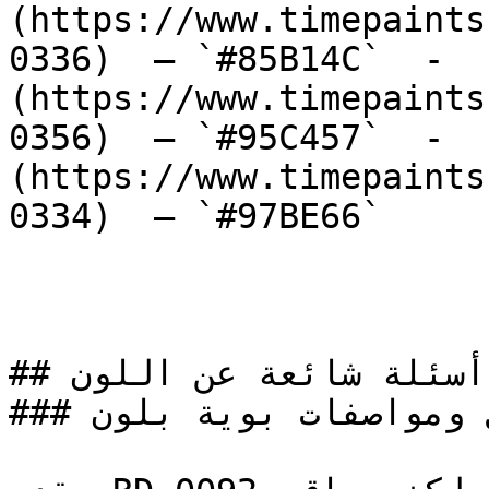
(https://www.timepaints
0336)  — `#85B14C`  -  
(https://www.timepaints
0356)  — `#95C457`  -  
(https://www.timepaints
0334)  — `#97BE66`  

## أسئلة شائعة عن اللون

### ما هي تفاصيل ومواصفات بوية بلون RD-0092؟
