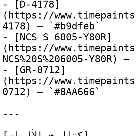
- [D-4178]
(https://www.timepaints
4178) — `#b9dfeb`

- [NCS S 6005-Y80R]
(https://www.timepaints
NCS%20S%206005-Y80R) — 
- [GR-0712]
(https://www.timepaints
0712) — `#8AA666`

---

[كتالوج الألوان]