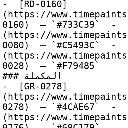
-  [RD-0160]
(https://www.timepaints
0160)  — `#733C39`  -  
(https://www.timepaints
0080)  — `#C5493C`  -  
(https://www.timepaints
0028)  — `#F79485`  

### المكملة

-  [GR-0278]
(https://www.timepaints
0278)  — `#4CAE67`  -  
(https://www.timepaints
0276)  — `#69C179`  -  