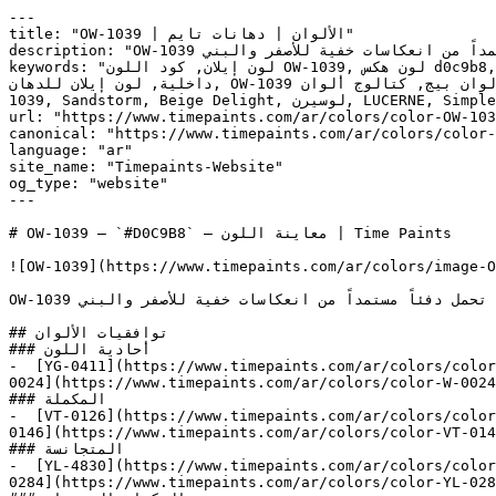
---

title: "OW-1039 | الألوان | دهانات تايم"

description: "OW-1039 درجة بيج فاتحة وناعمة تلي الأبيض مباشرة، تحمل دفئاً مستمداً من انعكاسات خفية للأصفر والبني."

keywords: "لون إيلان, كود اللون OW-1039, لون هكس d0c9b8, دهان بيج, طلاء بيج, ألوان بيج للجدران, بيج دافئ, دهان فاتح بيج, لون بيج للغرف, لون بيج للمنزل, الوان بيج 
داخلية, لون إيلان للدهان, OW-1039 دهان, ألوان بيج فاتح, دهان دافئ بيج, لون أصفر تحتي بيج, ألوان بيج للمطبخ, دهان داخلي بيج, لوحة ألوان بيج, كتالوج ألوان OW-1039, OW-
1039, Sandstorm, Beige Delight, لوسيرن, LUCERNE, Simple Stone, York Gray, إيلان, Millet"

url: "https://www.timepaints.com/ar/colors/color-OW-103
canonical: "https://www.timepaints.com/ar/colors/color-
language: "ar"

site_name: "Timepaints-Website"

og_type: "website"

---

# OW-1039 — `#D0C9B8` — معاينة اللون | Time Paints

![OW-1039](https://www.timepaints.com/ar/colors/image-O
OW-1039 درجة بيج فاتحة وناعمة تلي الأبيض مباشرة، تحمل دفئاً مستمداً من انعكاسات خفية للأصفر والبني.

## توافقيات الألوان

### أحادية اللون

-  [YG-0411](https://www.timepaints.com/ar/colors/color
0024](https://www.timepaints.com/ar/colors/color-W-0024
### المكملة

-  [VT-0126](https://www.timepaints.com/ar/colors/color
0146](https://www.timepaints.com/ar/colors/color-VT-014
### المتجانسة

-  [YL-4830](https://www.timepaints.com/ar/colors/color
0284](https://www.timepaints.com/ar/colors/color-YL-028