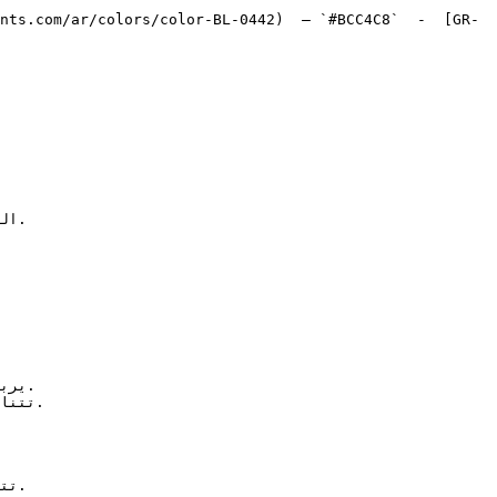
nts.com/ar/colors/color-BL-0442)  — `#BCC4C8`  -  [GR-