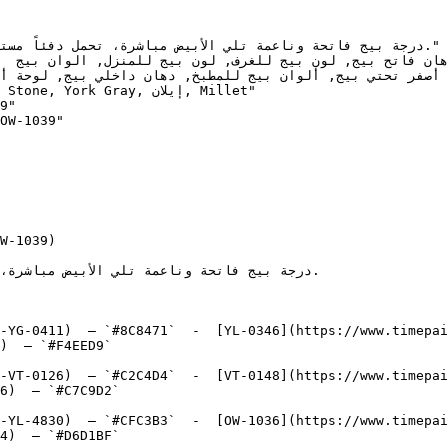
9"

OW-1039"

W-1039)

-YG-0411)  — `#8C8471`  -  [YL-0346](https://www.timepai
)  — `#F4EED9`  

-VT-0126)  — `#C2C4D4`  -  [VT-0148](https://www.timepai
6)  — `#C7C9D2`  

-YL-4830)  — `#CFC3B3`  -  [OW-1036](https://www.timepai
4)  — `#D6D1BF`  
