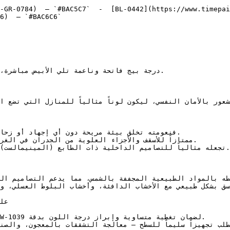
-GR-0784)  — `#BAC5C7`  -  [BL-0442](https://www.timepai
6)  — `#BAC6C6`  
