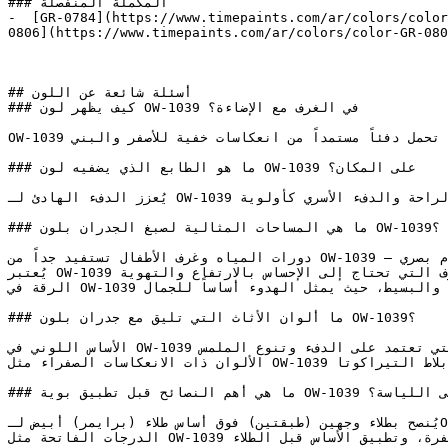
### المكملة المنفصلة

-  [GR-0784](https://www.timepaints.com/ar/colors/color
0806](https://www.timepaints.com/ar/colors/color-GR-080
## أسئلة شائعة عن اللون

### كيف يظهر لون OW-1039 في الغرف مع الإضاءة؟

OW-1039 درجة بيج فاتحة وناعمة تلي الأبيض مباشرة، تحمل دفئاً مستمداً من انعكاسات خفية للأصفر والبني.

### ما هو الطابع الذي يضفيه لون OW-1039 على المكان؟

يُعزز الدفء الهادئ لـ OW-1039 الشعور بالأمان النفسي، ليكون لوناً مثالياً للمنازل التي تضع الراحة والدفء الأسري كأولوية.

### ما هي المساحات المثالية لصبغ الجدران بلون OW-1039؟

دورات المياه وغرف الأطفال تستفيد جداً من OW-1039 — فنعومته تخلق بيئة مريحة دون أي إجهاد أو زحام بصري.

يُعتبر OW-1039 ممتازاً للأسقف والأجزاء العلوية من الجدران في الغرف التي تحتاج إلى الإحساس بالارتفاع والتهوية.

الرقة في OW-1039 تجعله مثالياً للتصاميم الداخلية ذات الطابع (المينيمالست) والبسيط، حيث يمثل الهدوء أساساً للجمال.

### ما ألوان الأثاث التي تليق مع جدران بلون OW-1039؟

الأساس اللوني في OW-1039 يربطه بالمواد الطبيعية المجففة بالشمس، مما يدعم التصاميم التي تعتمد على الدفء وتنوع الملمس.

الألوان ذات الانعكاسات الصفراء مثل OW-1039 تتناسق بشكل طبيعي مع الأخشاب الدافئة، وأخشاب البلوط العسلي، وبلاط التيراكوتا.

### ما هي أهم النصائح قبل تطبيق بوية OW-1039 على اللياسة؟

يُنصح بطلاء وجهين (طبقتين) فوق أساس طلاء (برايمر) أبيض لـOW-1039 لضمان تغطية متساوية وإبراز درجة اللون بدقة.

الدرجات الفاتحة مثل OW-1039 تتطلب تجهيزاً سليماً للسطح — معالجة التشققات بالمعجون، والصنفرة، وتطبيق الأساس قبل الطلاء.
