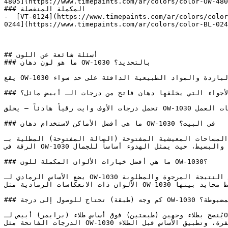
4805](https://www.timepaints.com/ar/colors/color-OW-480
### المكملة المنفصلة

-  [VT-0124](https://www.timepaints.com/ar/colors/color
0244](https://www.timepaints.com/ar/colors/color-BL-024
## أسئلة شائعة عن اللون

### ما هو لون دهان OW-1030 بالتحديد؟

يقع OW-1030 في المساحة الدقيقة بين الأبيض والبيج، ليقدم خلفية مرنة تتناسب مع المعادن الباردة والمواد الطبيعية الدافئة على حد سواء.

### ما هي الأجواء التي يخلقها دهان فاتح من درجات الـ أبيض مائل؟

تحمل درجات الأوف وايت رقياً هادئاً — يخلق OW-1030 أجواءً من الأناقة غير المتكلفة في الفراغات المعيشية وبيئات العمل.

### ما هي أفضل الأماكن لاستخدام دهان OW-1030 في البيت؟

المساحات المعيشية المفتوحة (الصالة المفتوحة) المطلية بـOW-1030 تكتسب جواً أنيقاً ومرتباً يوفر انتقالاً مريحاً للعين بين الزوايا.

الرقة في OW-1030 تجعله مثالياً للتصاميم الداخلية ذات الطابع (المينيمالست) والبسيط، حيث يمثل الهدوء أساساً للجمال.

### ما هي أفضل خيارات الألوان المكملة للون OW-1030؟

يضع الأساس الرمادي لـ OW-1030 كخيار افتراضي احترافي للمصممين — فهو دائماً ما يحقق النتيجة المرجوة والمطلوبة.

الألوان ذات الانعكاسات الرمادية مثل OW-1030 تتناسق بشكل ممتاز مع طيف واسع من الألوان، حيث تعمل كرابط محايد بينها.

### كم وجه (طبقة) تحتاج للوصول إلى درجة OW-1030 المضبوطة؟

يُنصح بطلاء وجهين (طبقتين) فوق أساس طلاء (برايمر) أبيض لـOW-1030 لضمان تغطية متساوية وإبراز درجة اللون بدقة.

الدرجات الفاتحة مثل OW-1030 تتطلب تجهيزاً سليماً للسطح — معالجة التشققات بالمعجون، والصنفرة، وتطبيق الأساس قبل الطلاء.
