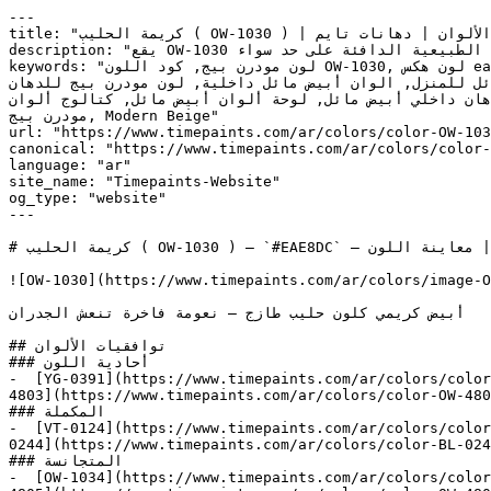
---

title: "كريمة الحليب ( OW-1030 ) | الألوان | دهانات تايم"

description: "يقع OW-1030 في المساحة الدقيقة بين الأبيض والبيج، ليقدم خلفية مرنة تتناسب مع المعادن الباردة والمواد الطبيعية الدافئة على حد سواء."

keywords: "لون مودرن بيج, كود اللون OW-1030, لون هكس eae8dc, دهان أبيض مائل, طلاء أبيض مائل, ألوان أبيض مائل للجدران, أبيض مائل محايد, دهان فاتح أبيض مائل, لون أبيض 
مائل للغرف, لون أبيض مائل للمنزل, الوان أبيض مائل داخلية, لون مودرن بيج للدهان, OW-1030 ل, لون رمادي تحتي أبيض مائل
ألوان أبيض مائل للمطبخ, دهان داخلي أبيض مائل, لوحة ألوان أبيض مائل, كتالوج ألوان OW-1030, OW-1030, Sea Salt, Cargo
مودرن بيج, Modern Beige"

url: "https://www.timepaints.com/ar/colors/color-OW-103
canonical: "https://www.timepaints.com/ar/colors/color-
language: "ar"

site_name: "Timepaints-Website"

og_type: "website"

---

# كريمة الحليب ( OW-1030 ) — `#EAE8DC` — معاينة اللون | Time Paints

![OW-1030](https://www.timepaints.com/ar/colors/image-O
أبيض كريمي كلون حليب طازج — نعومة فاخرة تنعش الجدران

## توافقيات الألوان

### أحادية اللون

-  [YG-0391](https://www.timepaints.com/ar/colors/color
4803](https://www.timepaints.com/ar/colors/color-OW-480
### المكملة

-  [VT-0124](https://www.timepaints.com/ar/colors/color
0244](https://www.timepaints.com/ar/colors/color-BL-024
### المتجانسة

-  [OW-1034](https://www.timepaints.com/ar/colors/color