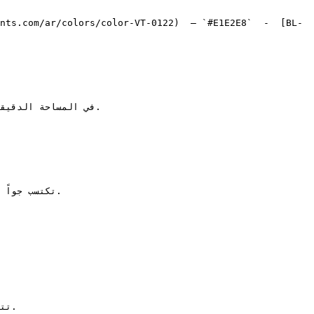
nts.com/ar/colors/color-VT-0122)  — `#E1E2E8`  -  [BL-