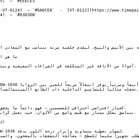
5)  — `#EEECE3`  

-VT-0124)  — `#DADCE8`  -  [VT-0122](https://www.timepai
4)  — `#D3D3DB`  
