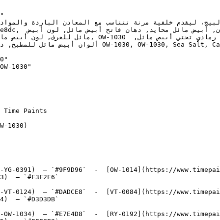
دهان, ألوان أبيض مائل فاتح, دهان محايد أبيض مائ, 
 River Quarter, WHITE COMFORT, Nuance, Swiss Coffee, 
0"

OW-1030"

W-1030)

-YG-0391)  — `#9F9D96`  -  [OW-1014](https://www.timepai
3)  — `#F3F2E6`  

-VT-0124)  — `#DADCE8`  -  [VT-0084](https://www.timepai
4)  — `#D3D3DB`  

-OW-1034)  — `#E7E4D8`  -  [RY-0192](https://www.timepai