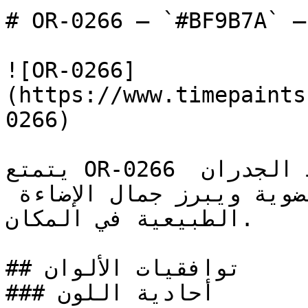
# OR-0266 — `#BF9B7A` — معاينة اللون | Time Paint
![OR-0266]
(https://www.timepaints
0266)

يتمتع OR-0266 بطابع رملي طبيعي يربط الجدران 
الداخلية بالمواد العضوية ويبرز جمال الإضاءة 
الطبيعية في المكان.

## توافقيات الألوان

### أحادية اللون
