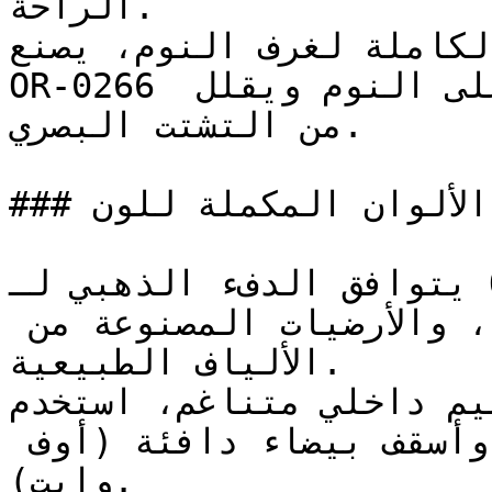
الراحة.

لكاملة لغرف النوم، يصنع
OR-0266 تأثيراً محتوياً وهادئاً يشجع على النوم ويقلل 
من التشتت البصري.

### ما هي أفضل خيارات الألوان المكملة للون OR-0266؟

يتوافق الدفء الذهبي لـ OR-0266 مع السيراميك 
الترابي، والأقمشة الكتانية، والأرضيات المصنوعة من 
الألياف الطبيعية.

على تصميم داخلي متناغم، استخدم
لمسات من البني المحروق وأسقف بيضاء دافئة (أوف 
وايت).
