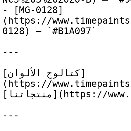
- [MG-0128]
(https://www.timepaints
0128) — `#B1A097`

---

[كتالوج الألوان]
(https://www.timepaints
[منتجاتنا](https://www.timepaints.com/ar/products)

---
