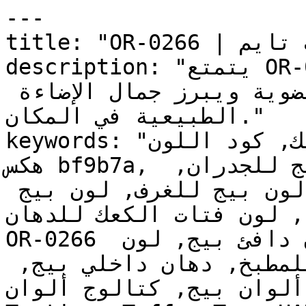
---

title: "OR-0266 | الألوان | دهانات تايم"

description: "يتمتع OR-0266 بطابع رملي طبيعي يربط 
الجدران الداخلية بالمواد العضوية ويبرز جمال الإضاءة 
الطبيعية في المكان."

keywords: "لون فتات الكعك, كود اللون OR-0266, لون 
هكس bf9b7a, دهان بيج, طلاء بيج, ألوان بيج للجدران, 
بيج دافئ, دهان فاتح بيج, لون بيج للغرف, لون بيج 
ة, لون فتات الكعك للدهان
OR-0266 دهان, ألوان بيج فاتح, دهان دافئ بيج, لون 
أصفر تحتي بيج, ألوان بيج للمطبخ, دهان داخلي بيج, 
لوحة ألوان بيج, كتالوج ألوان OR-0266, 