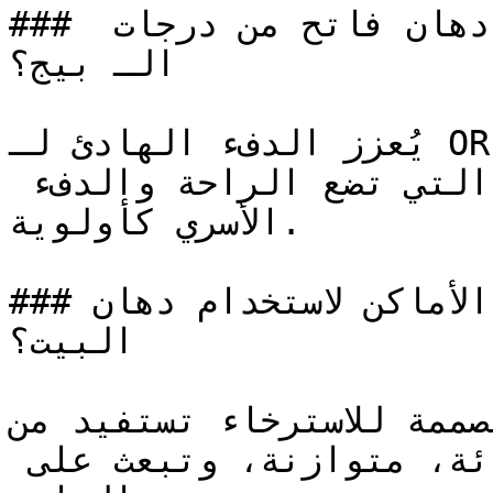
### ما هي الأجواء التي يخلقها دهان فاتح من درجات 
الـ بيج؟

يُعزز الدفء الهادئ لـ OR-0266 الشعور بالأمان النفسي، 
ليكون لوناً مثالياً للمنازل التي تضع الراحة والدفء 
الأسري كأولوية.

### ما هي أفضل الأماكن لاستخدام دهان OR-0266 في 
البيت؟

ه المصممة للاسترخاء تستفيد من
الذي يخلق بيئة بصرية هادئة، متوازنة، وتبعث على 