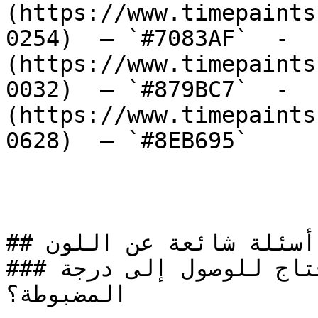
(https://www.timepaints
0254)  — `#7083AF`  -  
(https://www.timepaints
0032)  — `#879BC7`  -  
(https://www.timepaints
0628)  — `#8EB695`  

## أسئلة شائعة عن اللون

### كم وجه (طبقة) تحتاج للوصول إلى درجة OR-0266 
المضبوطة؟
