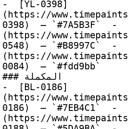
-  [YL-0398]
(https://www.timepaints
0398)  — `#7A5B3F`  -  
(https://www.timepaints
0548)  — `#B8997C`  -  
(https://www.timepaints
0084)  — `#fdd9bb`  

### المكملة

-  [BL-0186]
(https://www.timepaints
0186)  — `#7EB4C1`  -  
(https://www.timepaints
0188)  — `#5DA9BA`  -  