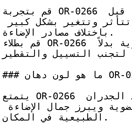
قم بتجربة OR-0266 على مساحة صغيرة أو لوحة عينة قبل 
اعتماده — فالدرجات الفاتحة تتأثر وتتغير بشكل كبير 
باختلاف مصادر الإضاءة.

قم بطلاء OR-0266 على شكل طبقات رقيقة ومتساوية بدلاً 
ة لتجنب التسييل والتقطير
### ما هو لون دهان OR-0266 بالتحديد؟

يتمتع OR-0266 بطابع رملي طبيعي يربط الجدران 
الداخلية بالمواد العضوية ويبرز جمال الإضاءة 
الطبيعية في المكان.
