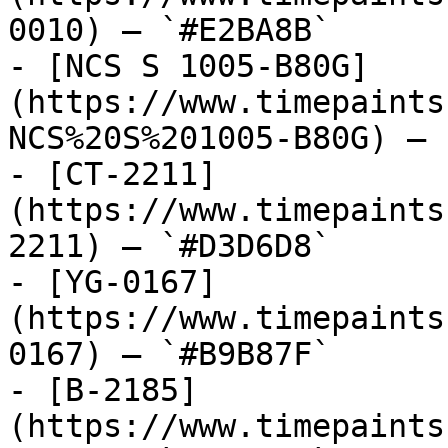
0010) — `#E2BA8B`

- [NCS S 1005-B80G]
(https://www.timepaints
NCS%20S%201005-B80G) — 
- [CT-2211]
(https://www.timepaints
2211) — `#D3D6D8`

- [YG-0167]
(https://www.timepaints
0167) — `#B9B87F`

- [B-2185]
(https://www.timepaints