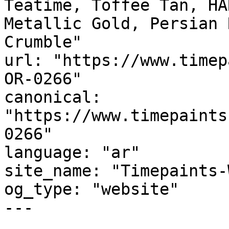
Teatime, Toffee Tan, HA
Metallic Gold, Persian Red, فتات الكعك
Crumble"

url: "https://www.timep
OR-0266"

canonical: 
"https://www.timepaints
0266"

language: "ar"

site_name: "Timepaints-
og_type: "website"

---
