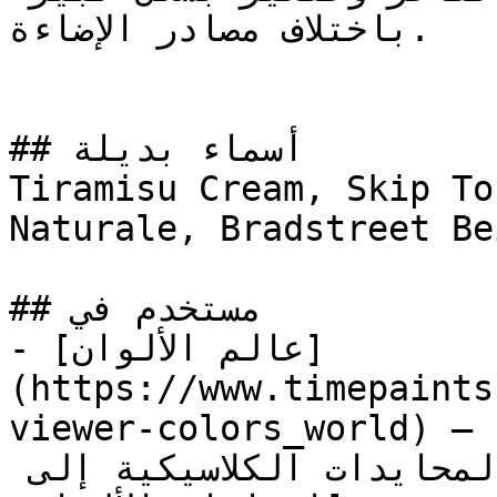
باختلاف مصادر الإضاءة.

## أسماء بديلة

Tiramisu Cream, Skip To, ل لاتيه, LATTE, T
Naturale, Bradstreet Beige, بني صوفي, 
## مستخدم في

- [عالم الألوان]
(https://www.timepaints
viewer-colors_world) — مجموعة شاملة تغطي الطيف 
الكامل من الألوان، من المحايدات الكلاسيكية إلى 