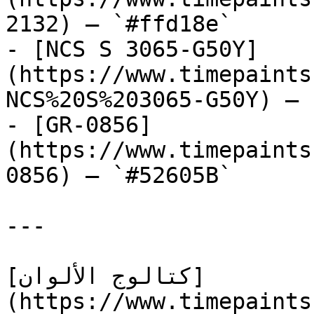
2132) — `#ffd18e`

- [NCS S 3065-G50Y]
(https://www.timepaints
NCS%20S%203065-G50Y) — 
- [GR-0856]
(https://www.timepaints
0856) — `#52605B`

---

[كتالوج الألوان]
(https://www.timepaints