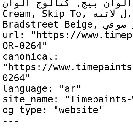
ألوان بيج, كتالوج ألوان OR-0264, OR-0264, Tiramisu 
Cream, Skip To, ل لاتيه, LATTE, Tres Naturale, 
Bradstreet Beige, بني صوفي, Doeskin"

url: "https://www.timep
OR-0264"

canonical: 
"https://www.timepaints
0264"

language: "ar"

site_name: "Timepaints-
og_type: "website"

---
