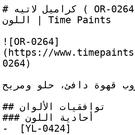
# كراميل لاتيه ( OR-0264 ) — `#D4C0A7` — معاينة 
اللون | Time Paints

![OR-0264]
(https://www.timepaints
0264)

روب قهوة دافئ، حلو ومريح
## توافقيات الألوان

### أحادية اللون

-  [YL-0424]