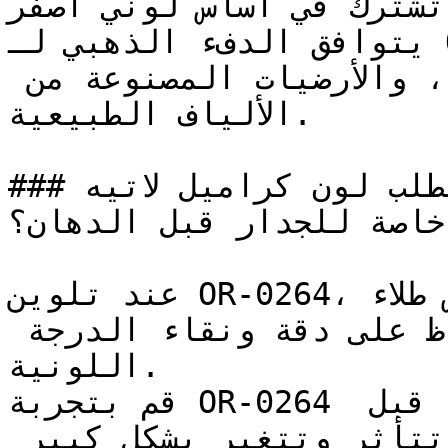
تشترك في أساس لوني أصفر.

يتوافق الدفء الذهبي لـ OR-0264 مع السيراميك 
الترابي، والأقمشة الكتانية، والأرضيات المصنوعة من 
الألياف الطبيعية.

### هل يتطلب لون كراميل لاتيه ( OR-0264 ) تأسيس أو 
خاصة للجدار قبل الدهان؟
عند تلوين OR-0264، تأكد من استخدام أساس طلاء (Base) 
أبيض عالي الجودة للحفاظ على دقة ونقاء الدرجة 
اللونية.

قم بتجربة OR-0264 على مساحة صغيرة أو لوحة عينة قبل 
اعتماده — فالدرجات الفاتحة تتأثر وتتغير بشكل كبير 