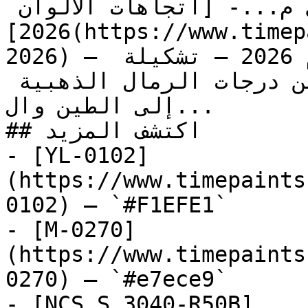
الدرجات الجريئة المميزة لأي م...- [اتجاهات الألوان 
2026](https://www.timepaints.com/ar/colors/trends-
2026) — اكتشف لوحة الدفء لعام 2026 — تشكيلة 
مستوحاة من الأرض والطبيعة، من درجات الرمال الذهبية 
إلى الطين وال...

## اكتشف المزيد

- [YL-0102]
(https://www.timepaints
0102) — `#F1EFE1`

- [M-0270]
(https://www.timepaints
0270) — `#e7ece9`

- [NCS S 3040-R50B]