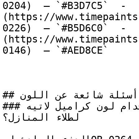
0204)  — `#B3D7C5`  -  
(https://www.timepaints
0226)  — `#B5D6C0`  -  
(https://www.timepaints
0146)  — `#AED8CE`  

## أسئلة شائعة عن اللون

### هل يُنصح باستخدام لون كراميل لاتيه ( OR-0264 ) 
لطلاء المنازل؟
