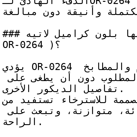
الدفء الهادئ لـOR-0264 يخلق غرفاً تتسم بالتوازن 
مكتملة وأنيقة دون مبالغة
### ما هي الغرف الأنسب لدهنها بلون كراميل لاتيه ( 
OR-0264 )؟

يؤدي OR-0264 دوراً رائعاً في مساحات الطعام والمطابخ 
المفتوحة، حيث يوفر الدفء المطلوب دون أن يطغى على 
تفاصيل الديكور الأخرى.

ه المصممة للاسترخاء تستفيد من
الذي يخلق بيئة بصرية هادئة، متوازنة، وتبعث على 
الراحة.
