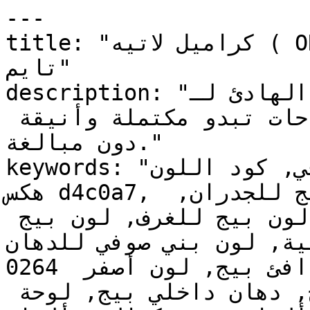
---

title: "كراميل لاتيه ( OR-0264 ) | الألوان | دهانات 
تايم"

description: "الدفء الهادئ لـOR-0264 يخلق غرفاً 
تتسم بالتوازن والهدوء — مساحات تبدو مكتملة وأنيقة 
دون مبالغة."

keywords: "لون بني صوفي, كود اللون OR-0264, لون 
هكس d4c0a7, دهان بيج, طلاء بيج, ألوان بيج للجدران, 
بيج دافئ, دهان فاتح بيج, لون بيج للغرف, لون بيج 
خلية, لون بني صوفي للدهان
0264 دهان, ألوان بيج فاتح, دهان دافئ بيج, لون أصفر 
تحتي بيج, ألوان بيج للمطبخ, دهان داخلي بيج, لوحة 