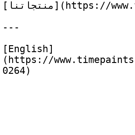
[منتجاتنا](https://www.timepaints.com/ar/products)

---

[English]
(https://www.timepaints
0264)