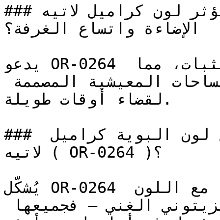
### كيف يؤثر لون كراميل لاتيه ( OR-0264 ) على 
الإضاءة واتساع الغرفة؟

يدعو OR-0264 إلى الشعور بالاستمرارية والثبات، مما 
يجعله الخيار المفضل للمساحات المعيشية المصممة 
لقضاء أوقات طويلة.

### كيف أنسق ديكور الغرفة مع لون البوية كراميل 
لاتيه ( OR-0264 )؟

يُشكّل OR-0264 لوحات متناسقة تماماً عند دمجه مع اللون 
الكريمي، والكراميل، والزيتوني الغني — فجميعها 