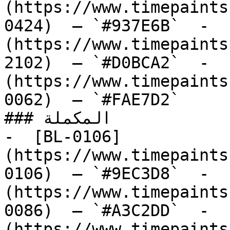
(https://www.timepaints
0424)  — `#937E6B`  -  
(https://www.timepaints
2102)  — `#D0BCA2`  -  
(https://www.timepaints
0062)  — `#FAE7D2`  

### المكملة

-  [BL-0106]
(https://www.timepaints
0106)  — `#9EC3D8`  -  
(https://www.timepaints
0086)  — `#A3C2DD`  -  
(https://www.timepaints