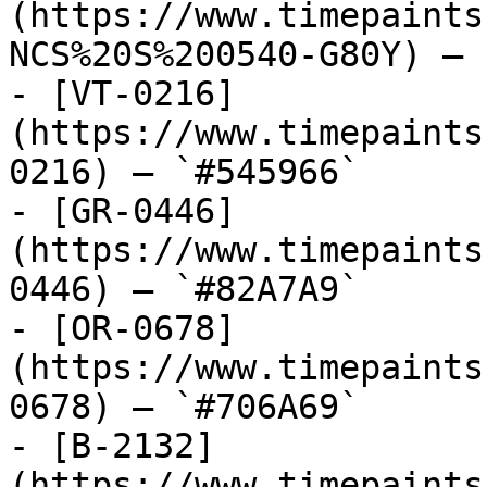
(https://www.timepaints
NCS%20S%200540-G80Y) — 
- [VT-0216]
(https://www.timepaints
0216) — `#545966`

- [GR-0446]
(https://www.timepaints
0446) — `#82A7A9`

- [OR-0678]
(https://www.timepaints
0678) — `#706A69`

- [B-2132]
(https://www.timepaints