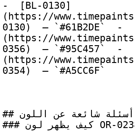
-  [BL-0130]
(https://www.timepaints
0130)  — `#61B2DE`  -  
(https://www.timepaints
0356)  — `#95C457`  -  
(https://www.timepaints
0354)  — `#A5CC6F`  

## أسئلة شائعة عن اللون

### كيف يظهر لون OR-0238 في الغرف مع الإضاءة؟
