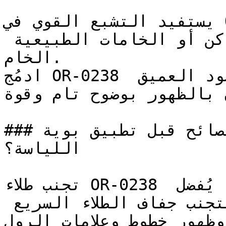
يستفيد التشبع القوي في OR-0238 من التأثير المهدئ 
والعميق للرمادي الفحمي الداكن أو الخامات الطبيعية 
الخام.

ادمُج OR-0238 مع الأبيض الناصع أو الأسود العميق 
 بالظهور بوضوح تام وقوة.
### ما هي أهم النصائح قبل تطبيق بوية OR-0238 على 
اللياسة؟

تجنب طلاء OR-0238 تحت أشعة الشمس المباشرة؛ يُفضل 
الطلاء في الأوقات المعتدلة لتجنب جفاف الطلاء السريع 
وظهور خطوط وعلامات الرول.
