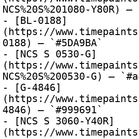
NCS%20S%201080-Y80R) — 
- [BL-0188]
(https://www.timepaints
0188) — `#5DA9BA`

- [NCS S 0530-G]
(https://www.timepaints
NCS%20S%200530-G) — `#a
- [G-4846]
(https://www.timepaints
4846) — `#999691`

- [NCS S 3060-Y40R]
(https://www.timepaints