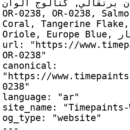
 برتقالي, كتالوج ألوان 
OR-0238, OR-0238, Salmo
Coral, Tangerine Fla, بوردان, BURDAN, Emotional, 
Oriole, Europe Blue, زنبق النهار, Daylily"

url: "https://www.timep
OR-0238"

canonical: 
"https://www.timepaints
0238"

language: "ar"

site_name: "Timepaints-
og_type: "website"

---
