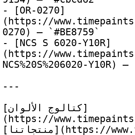
- [OR-0270]
(https://www.timepaints
0270) — `#BE8759`

- [NCS S 6020-Y10R]
(https://www.timepaints
NCS%20S%206020-Y10R) — 
---

[كتالوج الألوان]
(https://www.timepaints
[منتجاتنا](https://www.timepaints.com/ar/products)
