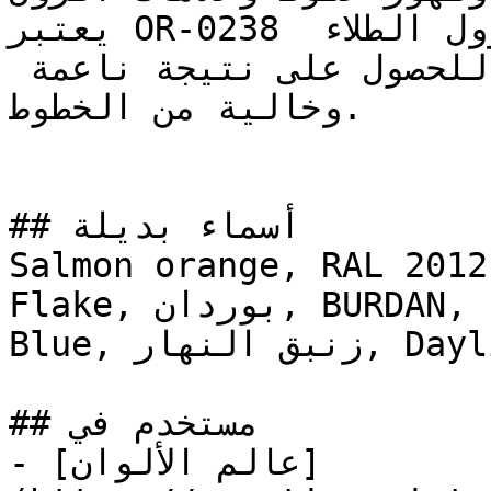
يعتبر OR-0238 مثالياً للتطبيق باستخدام رول الطلاء 
على مساحات الجدران الواسعة للحصول على نتيجة ناعمة 
وخالية من الخطوط.

## أسماء بديلة

Salmon orange, RAL 2012
Flake, بوردان, BURDAN, Emotional, Oriole, Europe 
Blue, زنبق النهار, Daylily

## مستخدم في

- [عالم الألوان]