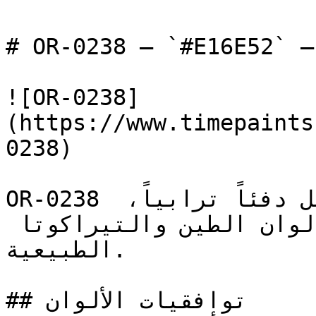
 OR-0238 — `#E16E52` — معاينة اللون | Time Paints
![OR-0238]
(https://www.timepaints
0238)

OR-0238 برتقالي متوسط وهادئ يحمل دفئاً ترابياً، 
ليربط المساحات الداخلية بألوان الطين والتيراكوتا 
الطبيعية.

## توافقيات الألوان
