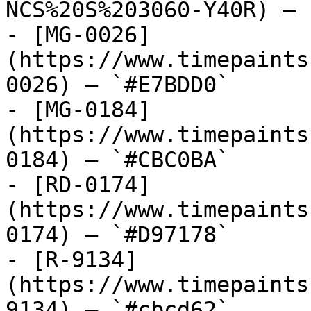
NCS%20S%203060-Y40R) — 
- [MG-0026]
(https://www.timepaints
0026) — `#E7BDD0`

- [MG-0184]
(https://www.timepaints
0184) — `#CBC0BA`

- [RD-0174]
(https://www.timepaints
0174) — `#D97178`

- [R-9134]
(https://www.timepaints
9134) — `#cbcd62`
