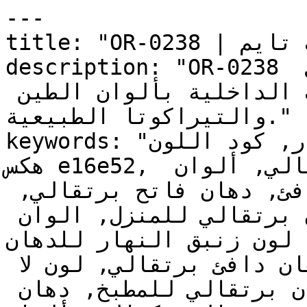
---

title: "OR-0238 | الألوان | دهانات تايم"

description: "OR-0238 برتقالي متوسط وهادئ يحمل 
دفئاً ترابياً، ليربط المساحات الداخلية بألوان الطين 
والتيراكوتا الطبيعية."

keywords: "لون زنبق النهار, كود اللون OR-0238, لون 
هكس e16e52, دهان برتقالي, طلاء برتقالي, ألوان 
برتقالي للجدران, برتقالي دافئ, دهان فاتح برتقالي, 
لون برتقالي للغرف, لون برتقالي للمنزل, الوان 
 زنبق النهار للدهان, OR-0238 
دهان, ألوان برتقالي فاتح, دهان دافئ برتقالي, لون لا 
يوجد تحتي برتقالي, ألوان برتقالي للمطبخ, دهان 