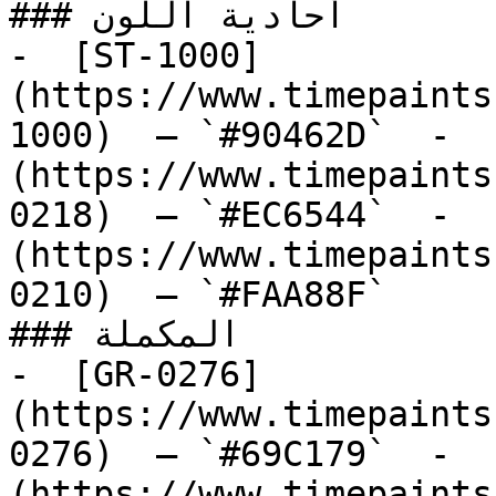
### أحادية اللون

-  [ST-1000]
(https://www.timepaints
1000)  — `#90462D`  -  
(https://www.timepaints
0218)  — `#EC6544`  -  
(https://www.timepaints
0210)  — `#FAA88F`  

### المكملة

-  [GR-0276]
(https://www.timepaints
0276)  — `#69C179`  -  
(https://www.timepaints