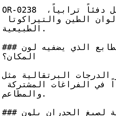
OR-0238 برتقالي متوسط وهادئ يحمل دفئاً ترابياً، 
ليربط المساحات الداخلية بألوان الطين والتيراكوتا 
الطبيعية.

### ما هو الطابع الذي يضفيه لون OR-0238 على 
المكان؟

لدرجات البرتقالية مثل OR-0238 الحوار وتفتح 
الشهية — ولذا فهي مفضلة جداً في الفراغات المشتركة 
والمطاعم.

### ما هي المساحات المثالية لصبغ الجدران بلون OR-