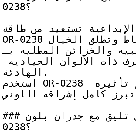
0238؟

لإبداعية تستفيد من طاقة 
OR-0238 الإيجابية التي تحفز النشاط وتطلق الخيال.

الخزائن المطلية بـOR-0238 تضيف 
لمسة حيوية رائعة للغرف ذات الألوان الحيادية 
الهادئة.

استخدم OR-0238 في الغرف المضاءة جيداً لتعظيم تأثيره 
تبرز كامل إشراقه اللوني.
### ما ألوان الأثاث التي تليق مع جدران بلون OR-
0238؟
