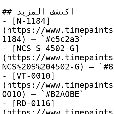
## اكتشف المزيد

- [N-1184]
(https://www.timepaints
1184) — `#c5c2a3`

- [NCS S 4502-G]
(https://www.timepaints
NCS%20S%204502-G) — `#8
- [VT-0010]
(https://www.timepaints
0010) — `#B2A0BE`

- [RD-0116]
(https://www.timepaints