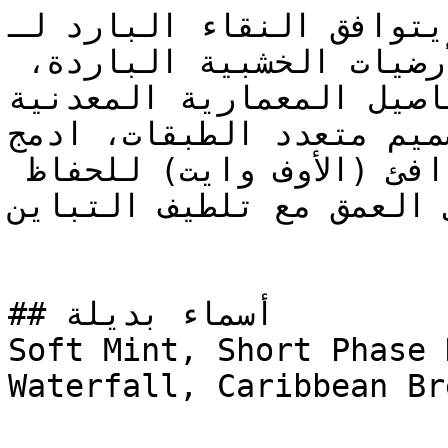
يتوافق النقاء البارد لـ NCS S 0515-B80G مع 
الخرسانة المصقولة، والأرضيات الخشبية الباردة، 
فاصيل المعمارية المعدنية
لتصميم متعدد الطبقات، ادمج NCS S 0515-B8
اللافندر الثلجي والأبيض الدافئ (الأوف وايت) للحفاظ 
ى العمق مع تلطيف التباين
## أسماء بديلة

Soft Mint, Short Phase 
Waterfall, Caribbean Bre