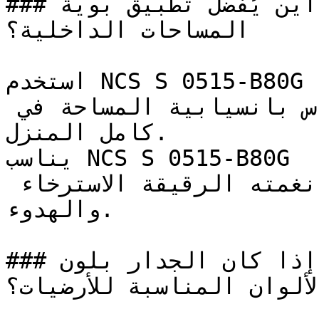
### أين يُفضل تطبيق بوية NCS S 0515-B80G في 
المساحات الداخلية؟

استخدم NCS S 0515-B80G في الممرات ومداخل المنزل 
لخلق استمرارية بصرية وإحساس بانسيابية المساحة في 
كامل المنزل.

يناسب NCS S 0515-B80G غرف النوم وغرف القراءة 
الهادئة بشكل خاص، حيث تدعم نغمته الرقيقة الاسترخاء 
والهدوء.

### إذا كان الجدار بلون NCS S 0515-B80G، فما هي 
الألوان المناسبة للأرضيات؟