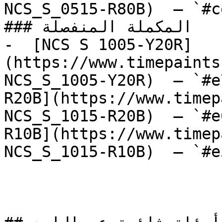
NCS_S_0515-R80B)  — `#c
### المكملة المنفصلة

-  [NCS S 1005-Y20R]
(https://www.timepaints
NCS_S_1005-Y20R)  — `#e
R20B](https://www.timep
NCS_S_1015-R20B)  — `#e
R10B](https://www.timep
NCS_S_1015-R10B)  — `#e