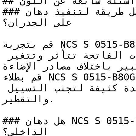
## أسئلة شائعة عن اللون

### ما هي أفضل طريقة لتنفيذ دهان NCS S 0515-B80G 
على الجدران؟

قم بتجربة NCS S 0515-B80G على مساحة صغيرة أو لوحة 
عينة قبل اعتماده — فالدرجات الفاتحة تتأثر وتتغير 
كبير باختلاف مصادر الإضاءة
قم بطلاء NCS S 0515-B80G على شكل طبقات رقيقة 
ومتساوية بدلاً من طبقة واحدة كثيفة لتجنب التسييل 
والتقطير.

### هل دهان NCS S 0515-B80G خيار مناسب للتصميم 
الداخلي؟
