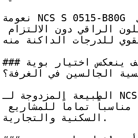
نعومة NCS S 0515-B80G تجعل من السهل تطبيقه على 
كامل الغرفة — حيث يدخل اللون الراقي دون الالتزام 
لقوي للدرجات الداكنة منه
### كيف ينعكس اختيار بوية NCS S 0515-B80G على 
فسية الجالسين في الغرفة؟
الطبيعة المزدوجة لـ NCS S 0515-B80G — حيث يُنشِّط 
ويُهدِّئ في نفس الوقت — تجعله مناسباً تماماً للمشاريع 
السكنية والتجارية.
