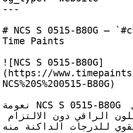
---

# NCS S 0515-B80G — `#c9eadf` — ون
Time Paints

![NCS S 0515-B80G]
(https://www.timepaints
NCS%20S%200515-B80G)

نعومة NCS S 0515-B80G تجعل من السهل تطبيقه على 
كامل الغرفة — حيث يدخل اللون الراقي دون الالتزام 
لقوي للدرجات الداكنة منه