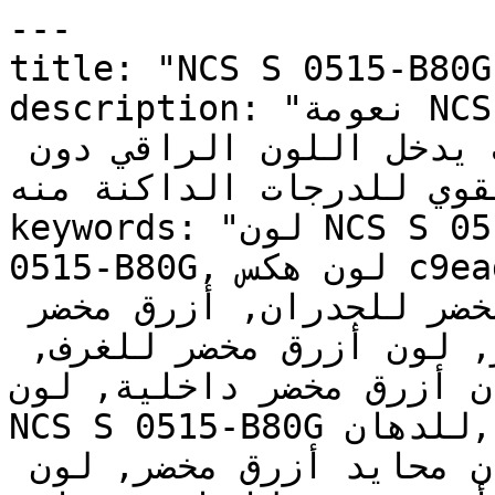
---

title: "NCS S 0515-B80G | وان | دهانات تايم
description: "نعومة NCS S 0515-B80G تجعل من السهل 
تطبيقه على كامل الغرفة — حيث يدخل اللون الراقي دون 
القوي للدرجات الداكنة منه
keywords: "لون NCS S 0515-B80G, كود اللون NCS S 
0515-B80G, لون هكس c9eadf, دهان أزرق مخضر, طلاء 
أزرق مخضر, ألوان أزرق مخضر للجدران, أزرق مخضر 
محايد, دهان فاتح أزرق مخضر, لون أزرق مخضر للغرف, 
ن أزرق مخضر داخلية, لون
NCS S 0515-B80G للدهان, NCS S 0515-B80G دهان, 
ألوان أزرق مخضر فاتح, دهان محايد أزرق مخضر, لون 