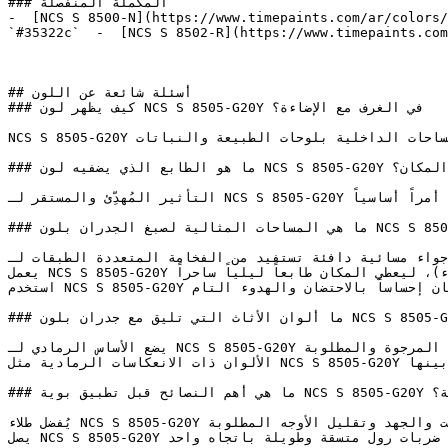
### المكملة المنفصلة

-  [NCS S 8500-N](https://www.timepaints.com/ar/colors/
`#35322c`  -  [NCS S 8502-R](https://www.timepaints.com
## أسئلة شائعة عن اللون

### كيف يظهر لون NCS S 8505-G20Y في الغرف مع الإضاءة؟

NCS S 8505-G20Y أخضر متوسط النطاق، دافئ وهادئ، يتميز بعمق عضوي يربط المساحات الداخلية بلوحات الطبيعة والنباتات.

### ما هو الطابع الذي يضفيه لون NCS S 8505-G20Y على المكان؟

التأثير المُهدِّئ والمستقر لـ NCS S 8505-G20Y يجعله خياراً مدروساً لغرف النوم، وعيادات الرعاية، وأي غرفة يُعتبر فيها الهدوء أمراً أساسياً.

### ما هي المساحات المثالية لصبغ الجدران بلون NCS S 8505-G20Y؟

تمد على أجواء مسائية دافئة تستفيد من الفخامة المتعددة الطبقات لـ
يعمل NCS S 8505-G20Y بشكل رائع في المساحات التي تعتمد على إضاءة اصطناعية دافئة (صفراء)، ليعطي المكان طابعاً ليلياً ساحراً.

استخدم NCS S 8505-G20Y في غرف النوم للباحثين عن تصميم درامي وجريء — فعمقه يمنح المكان إحساساً بالاحتضان والهدوء التام.

### ما ألوان الأثاث التي تليق مع جدران بلون NCS S 8505-G20Y؟

يضع الأساس الرمادي لـ NCS S 8505-G20Y كخيار افتراضي احترافي للمصممين — فهو دائماً ما يحقق النتيجة المرجوة والمطلوبة.

الألوان ذات الانعكاسات الرمادية مثل NCS S 8505-G20Y تتناسق بشكل ممتاز مع طيف واسع من الألوان، حيث تعمل كرابط محايد بينها.

### ما هي أهم النصائح قبل تطبيق بوية NCS S 8505-G20Y على اللياسة؟

يُفضل طلاء NCS S 8505-G20Y فوق أساس طلاء (برايمر) رمادي غامق أو ملون بدرجة قريبة لتوفير الوقت والجهد وتقليل الأوجه المطلوبة.

يصل NCS S 8505-G20Y إلى أقصى درجات عمقه وتجانسه عند طلاء ثلاثة أوجه (طبقات) باستخدام ضربات رول متسقة وطويلة باتجاه واحد.
