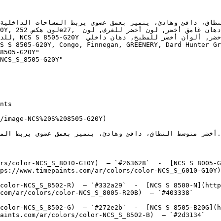
8505-G20Y"

NCS_S_8505-G20Y"

/image-NCS%20S%208505-G20Y)

rs/color-NCS_S_8010-G10Y)  — `#263628`  -  [NCS S 8005-G
ps://www.timepaints.com/ar/colors/color-NCS_S_6010-G10Y)
color-NCS_S_8502-R)  — `#332a29`  -  [NCS S 8500-N](http
com/ar/colors/color-NCS_S_8005-R20B)  — `#403338`  

color-NCS_S_8502-G)  — `#272e2b`  -  [NCS S 8505-B20G](h
aints.com/ar/colors/color-NCS_S_8502-B)  — `#2d3134`  
