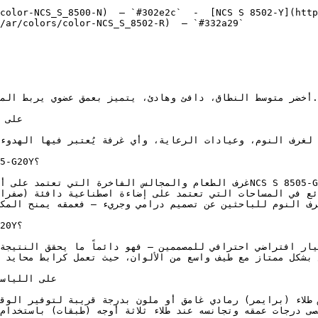
color-NCS_S_8500-N)  — `#302e2c`  -  [NCS S 8502-Y](http
/ar/colors/color-NCS_S_8502-R)  — `#332a29`  

غرف الطعام والمجالس الفاخرة التي تعNCS S 8505-G20Y.
