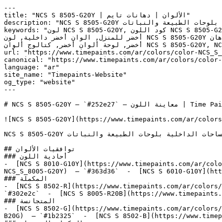
---

title: "NCS S 8505-G20Y | الألوان | دهانات تايم"

description: "NCS S 8505-G20Y أخضر متوسط النطاق، دافئ وهادئ، يتميز بعمق عضوي يربط المساحات الداخلية بلوحات الطبيعة والنباتات."

keywords: "لون NCS S 8505-G20Y, كود اللون NCS S 8505-G20Y, لون هكس 252e27, دهان أخضر, طلاء أخضر, ألوان أخضر للجدران, أخضر محايد, دهان غامق أخضر, لون أخضر للغرف, لون 
أخضر للمنزل, الوان أخضر داخلية, لون NCS S 8505-G20Y للدهان, NCS S 8505-G20Y دهان, ألوان أخضر غامق, دهان محايد أخضر, لون رمادي تحتي أخضر, ألوان أخضر للمطبخ, دهان داخلي 
أخضر, لوحة ألوان أخضر, كتالوج ألوان NCS S 8505-G20Y, NCS S 8505-G20Y, Congo, Finnegan, GREENERY, Dard Hunter Green, Calico Blue"

url: "https://www.timepaints.com/ar/colors/color-NCS_S_
canonical: "https://www.timepaints.com/ar/colors/color-
language: "ar"

site_name: "Timepaints-Website"

og_type: "website"

---

# NCS S 8505-G20Y — `#252e27` — معاينة اللون | Time Paints

![NCS S 8505-G20Y](https://www.timepaints.com/ar/colors
NCS S 8505-G20Y أخضر متوسط النطاق، دافئ وهادئ، يتميز بعمق عضوي يربط المساحات الداخلية بلوحات الطبيعة والنباتات.

## توافقيات الألوان

### أحادية اللون

-  [NCS S 8010-G10Y](https://www.timepaints.com/ar/colo
NCS_S_8005-G20Y)  — `#363d36`  -  [NCS S 6010-G10Y](htt
### المكملة

-  [NCS S 8502-R](https://www.timepaints.com/ar/colors/
`#302e2c`  -  [NCS S 8005-R20B](https://www.timepaints.
### المتجانسة

-  [NCS S 8502-G](https://www.timepaints.com/ar/colors/
B20G)  — `#1b2325`  -  [NCS S 8502-B](https://www.timep