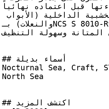
اءتها قبل اعتماده نهائياً
في حال طلاء الأعمال الخشبية الداخلية (الأبواب 
والنعلات) بـNCS S 8010-R90B، يُنصح باستخدام نصف لمعة 
ان المتانة وسهولة التنظيف
## أسماء بديلة

Nocturnal Sea, Craft, S
North Sea

## اكتشف المزيد
