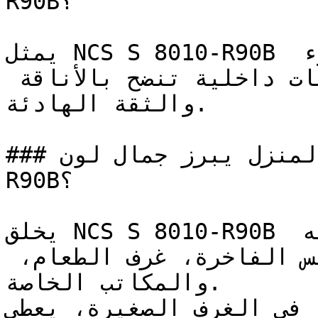
R90B؟

يمثل NCS S 8010-R90B اندماج الأزرق العميق مع الهدوء 
الراقي — مزيج ينتج تصميمات داخلية تنضح بالأناقة 
والثقة الهادئة.

### في أي زوايا المنزل يبرز جمال لون NCS S 8010-
R90B؟

يخلق NCS S 8010-R90B بيئات غنية ومحتوية، مما يجعله 
اللون المثالي للمجالس الفاخرة، غرف الطعام، 
والمكاتب الخاصة.

عند تطبيقه في الغرف الصغيرة، يعطي N