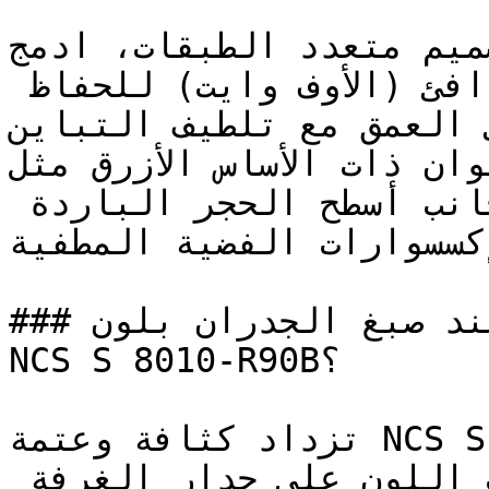
لتصميم متعدد الطبقات، ادمج NCS S 8010-R9
اللافندر الثلجي والأبيض الدافئ (الأوف وايت) للحفاظ 
ى العمق مع تلطيف التباين
تؤدي الألوان ذات الأساس الأزرق مثل NCS
دوراً ممتازاً إلى جانب أسطح الحجر الباردة 
لإكسسوارات الفضية المطفية
### كيف تحصل على نتيجة مثالية عند صبغ الجدران بلون 
NCS S 8010-R90B؟

تزداد كثافة وعتمة NCS S 8010-R90B في الفراغات 
الصغيرة والمغلقة — جرب اللون على جدار الغرفة 