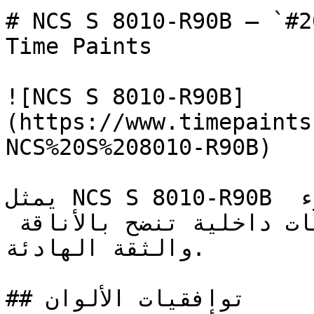
# NCS S 8010-R90B — `#202e3b` — ون
Time Paints

![NCS S 8010-R90B]
(https://www.timepaints
NCS%20S%208010-R90B)

يمثل NCS S 8010-R90B اندماج الأزرق العميق مع الهدوء 
الراقي — مزيج ينتج تصميمات داخلية تنضح بالأناقة 
والثقة الهادئة.

## توافقيات الألوان
