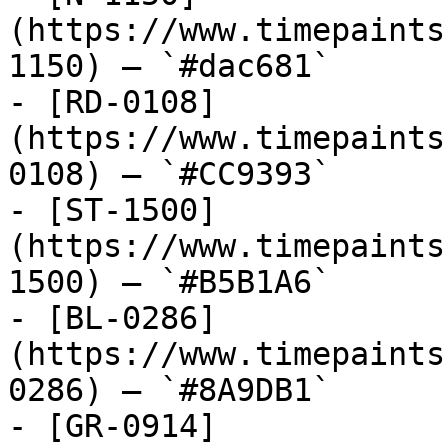
(https://www.timepaints
1150) — `#dac681`

- [RD-0108]
(https://www.timepaints
0108) — `#CC9393`

- [ST-1500]
(https://www.timepaints
1500) — `#B5B1A6`

- [BL-0286]
(https://www.timepaints
0286) — `#8A9DB1`

- [GR-0914]