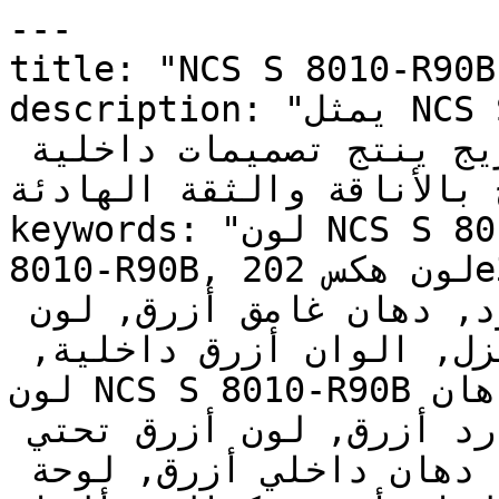
---

title: "NCS S 8010-R90B | وان | دهانات تايم
description: "يمثل NCS S 8010-R90B اندماج الأزرق 
العميق مع الهدوء الراقي — مزيج ينتج تصميمات داخلية 
ضح بالأناقة والثقة الهادئة
keywords: "لون NCS S 8010-R90B, كود اللون NCS S 
8010-R90B, لون هكس 202e3b, دهان أزرق, طلاء أزرق, 
ألوان أزرق للجدران, أزرق بارد, دهان غامق أزرق, لون 
أزرق للغرف, لون أزرق للمنزل, الوان أزرق داخلية, 
لون NCS S 8010-R90B للدهان, NCS S 8010-R90B دهان, 
ألوان أزرق غامق, دهان بارد أزرق, لون أزرق تحتي 
أزرق, ألوان أزرق للمطبخ, دهان داخلي أزرق, لوحة 