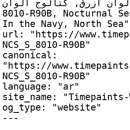
ألوان أزرق, كتالوج ألوان NCS S 8010-R90B, NCS 
8010-R90B, Nocturnal Se
In the Navy, North Sea"

url: "https://www.timep
NCS_S_8010-R90B"

canonical: 
"https://www.timepaints
NCS_S_8010-R90B"

language: "ar"

site_name: "Timepaints-
og_type: "website"

---
