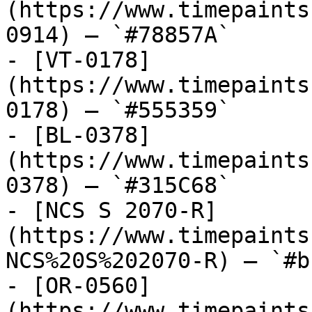
(https://www.timepaints
0914) — `#78857A`

- [VT-0178]
(https://www.timepaints
0178) — `#555359`

- [BL-0378]
(https://www.timepaints
0378) — `#315C68`

- [NCS S 2070-R]
(https://www.timepaints
NCS%20S%202070-R) — `#b
- [OR-0560]
(https://www.timepaints