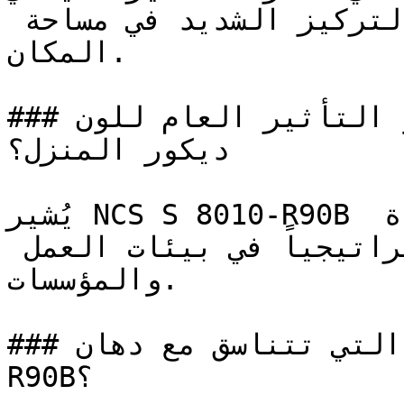
إحساساً مقصوداً بالحميمية والتركيز الشديد في مساحة 
المكان.

### ما هو التأثير العام للون NCS S 8010-R90B على 
ديكور المنزل؟

يُشير NCS S 8010-R90B إلى الموثوقية والكفاءة 
الفكرية، مما يجعله خياراً استراتيجياً في بيئات العمل 
والمؤسسات.

### ما هي الألوان التي تتناسق مع دهان NCS S 8010-
R90B؟
