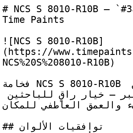
# NCS S 8010-R10B — `#3a2025` — ون
Time Paints

![NCS S 8010-R10B]
(https://www.timepaints
NCS%20S%208010-R10B)

فخامة NCS S 8010-R10B تضعه تماماً على الحدود بين 
الوردي العميق والوردي المغبر — خيار راقٍ للباحثين 
فء والعمق العاطفي للمكان
## توافقيات الألوان
