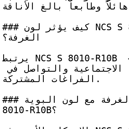
 هائلاً وطابعاً بالغ الأناقة
### كيف يؤثر لون NCS S 8010-R10B على الإضاءة واتساع 
الغرفة؟

يرتبط NCS S 8010-R10B بالانفتاح وتقليل التوتر — 
فنعومته تعزز من الراحة الاجتماعية والتواصل في 
الفراغات المشتركة.

### كيف أنسق ديكور الغرفة مع لون البوية NCS S 
8010-R10B؟
