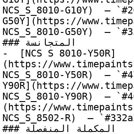
NCS_S_8010-G10Y)  — `#2
G50Y](https://www.timep
NCS_S_8010-G50Y)  — `#3
### المتجانسة

-  [NCS S 8010-Y50R]
(https://www.timepaints
NCS_S_8010-Y50R)  — `#4
Y90R](https://www.timep
NCS_S_8010-Y90R)  — `#4
(https://www.timepaints
NCS_S_8502-R)  — `#332a
### المكملة المنفصلة
