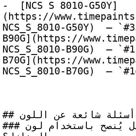
-  [NCS S 8010-G50Y]
(https://www.timepaints
NCS_S_8010-G50Y)  — `#3
B90G](https://www.timep
NCS_S_8010-B90G)  — `#1
B70G](https://www.timep
NCS_S_8010-B70G)  — `#1
## أسئلة شائعة عن اللون

### هل يُنصح باستخدام لون NCS S 8010-R10B لطلاء 