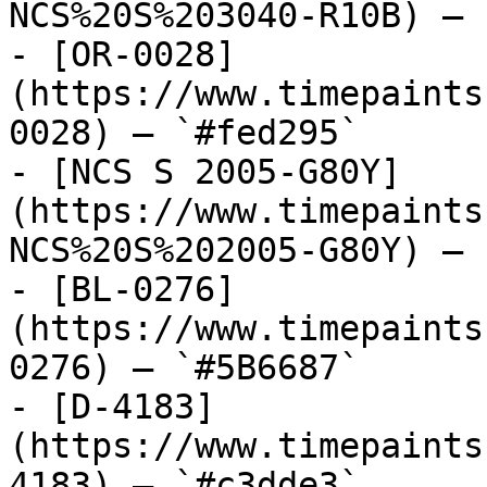
NCS%20S%203040-R10B) — 
- [OR-0028]
(https://www.timepaints
0028) — `#fed295`

- [NCS S 2005-G80Y]
(https://www.timepaints
NCS%20S%202005-G80Y) — 
- [BL-0276]
(https://www.timepaints
0276) — `#5B6687`

- [D-4183]
(https://www.timepaints
4183) — `#c3dde3`
