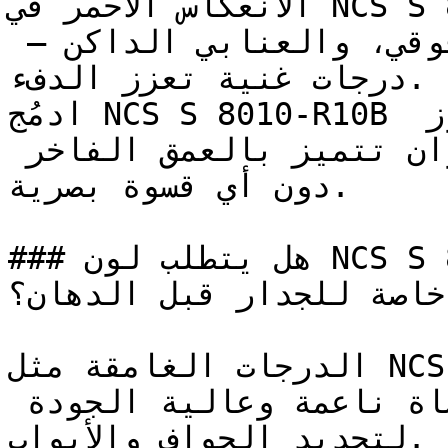
الانعكاس الأحمر في NCS S 8010-R10B يجعله يتكامل مع 
لون الباذنجان العميق، والبرقوقي، والعنابي الداكن — 
درجات غنية تعزز الدفء.

ادمُج NCS S 8010-R10B مع اللون العاجي الدافئ والجوز 
الداكن للحصول على لوحة ألوان تتميز بالعمق الفاخر 
دون أي قسوة بصرية.

### هل يتطلب لون NCS S 8010-R10B تأسيس أو معالجة 
خاصة للجدار قبل الدهان؟

الدرجات الغامقة مثل NCS S 8010-R10B تبرز فيها خطوط 
الفرشاة بوضوح — استخدم فرشاة ناعمة وعالية الجودة 
لتحديد الحواف والأبواب.
