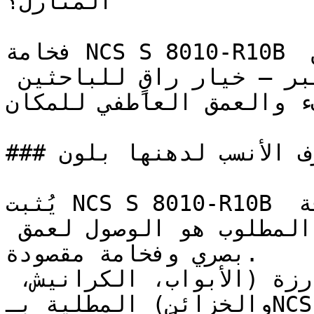
المنازل؟

فخامة NCS S 8010-R10B تضعه تماماً على الحدود بين 
الوردي العميق والوردي المغبر — خيار راقٍ للباحثين 
فء والعمق العاطفي للمكان
### ما هي الغرف الأنسب لدهنها بلون NCS S 8010-R10B؟

يُثبت NCS S 8010-R10B جدارته في قطاع الضيافة 
والمطاعم الراقية حيث يكون المطلوب هو الوصول لعمق 
بصري وفخامة مقصودة.

الأعمال الخشبية البارزة (الأبواب، الكرانيش، 
والخزائن) المطلية بـNCS S 8010-R10B تكتسب وزناً 