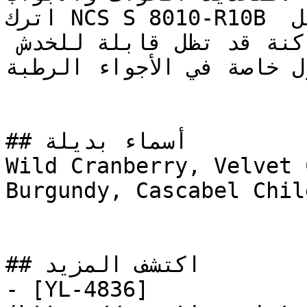
اترك NCS S 8010-R10B ليجف تماماً وتكتمل قساوته قبل 
إرجاع الأثاث — الألوان الداكنة قد تظل قابلة للخدش 
ول خاصة في الأجواء الرطبة
## أسماء بديلة

Wild Cranberry, Velvet 
Burgundy, Cascabel Chile
## اكتشف المزيد

- [YL-4836]