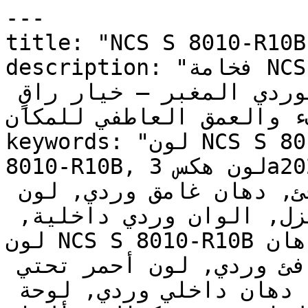
---

title: "NCS S 8010-R10B | وان | دهانات تايم
description: "فخامة NCS S 8010-R10B تضعه تماماً على 
الحدود بين الوردي العميق والوردي المغبر — خيار راقٍ 
فء والعمق العاطفي للمكان
keywords: "لون NCS S 8010-R10B, كود اللون NCS S 
8010-R10B, لون هكس 3a2025, دهان وردي, طلاء وردي, 
ألوان وردي للجدران, وردي دافئ, دهان غامق وردي, لون 
وردي للغرف, لون وردي للمنزل, الوان وردي داخلية, 
لون NCS S 8010-R10B للدهان, NCS S 8010-R10B دهان, 
ألوان وردي غامق, دهان دافئ وردي, لون أحمر تحتي 
وردي, ألوان وردي للمطبخ, دهان داخلي وردي, لوحة 