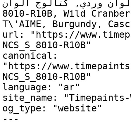
ألوان وردي, كتالوج ألوان NCS S 8010-R10B, NCS 
8010-R10B, Wild Cranber
T\'AIME, Burgundy, Casc
url: "https://www.timep
NCS_S_8010-R10B"

canonical: 
"https://www.timepaints
NCS_S_8010-R10B"

language: "ar"

site_name: "Timepaints-
og_type: "website"

---
