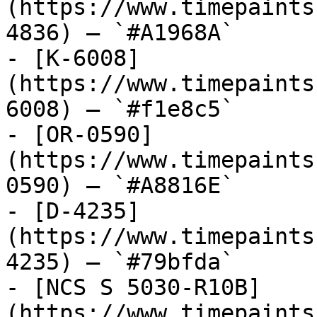
(https://www.timepaints
4836) — `#A1968A`

- [K-6008]
(https://www.timepaints
6008) — `#f1e8c5`

- [OR-0590]
(https://www.timepaints
0590) — `#A8816E`

- [D-4235]
(https://www.timepaints
4235) — `#79bfda`

- [NCS S 5030-R10B]
(https://www.timepaints